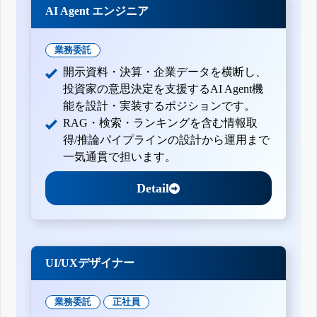
AI Agent エンジニア
業務委託
開示資料・決算・企業データを横断し、
投資家の意思決定を支援するAI Agent機
能を設計・実装するポジションです。
RAG・検索・ランキングを含む情報取
得/推論パイプラインの設計から運用まで
一気通貫で担います。
Detail
UI/UXデザイナー
業務委託
正社員