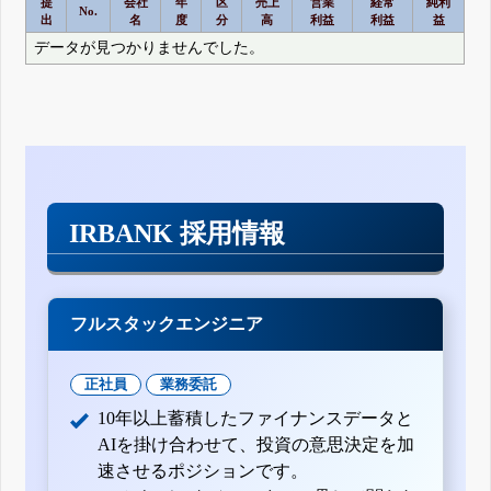
提
会社
年
区
売上
営業
経常
純利
No.
出
名
度
分
高
利益
利益
益
データが見つかりませんでした。
IRBANK 採用情報
フルスタックエンジニア
正社員
業務委託
10年以上蓄積したファイナンスデータと
AIを掛け合わせて、投資の意思決定を加
速させるポジションです。