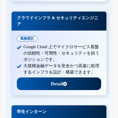
クラウドインフラ & セキュリティエンジニ
ア
業務委託
Google Cloud 上でマイクロサービス基盤
の信頼性・可用性・セキュリティを担う
ポジションです。
大規模金融データを安全かつ高速に処理
するインフラを設計・構築できます。
Detail
学生インターン