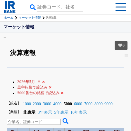
ホーム
マーケット情報
決算速報
マーケット情報
0
決算速報
β版IRBANKでは、
8月24日まで完全無料
銘柄スクリーニング
がさらに詳し
くできる
無料でβ版をはじめる
2026年5月1日
登録すると永久30%OFFと米株版の先行利用も付きます
黒字転換で絞込み
5000番台の銘柄で絞込み
【絞込】
1000
2000
3000
4000
5000
6000
7000
8000
9000
【業績】
非表示
3年表示
5年表示
10年表示