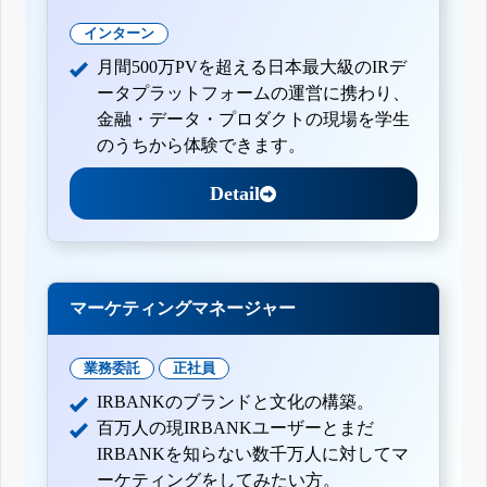
インターン
月間500万PVを超える日本最大級のIRデ
ータプラットフォームの運営に携わり、
金融・データ・プロダクトの現場を学生
のうちから体験できます。
Detail
マーケティングマネージャー
業務委託
正社員
IRBANKのブランドと文化の構築。
百万人の現IRBANKユーザーとまだ
IRBANKを知らない数千万人に対してマ
ーケティングをしてみたい方。