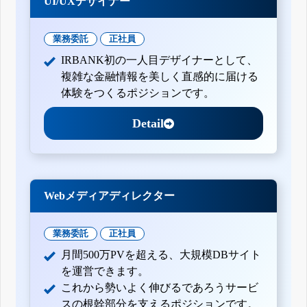
UI/UXデザイナー
業務委託
正社員
IRBANK初の一人目デザイナーとして、
複雑な金融情報を美しく直感的に届ける
体験をつくるポジションです。
Detail
Webメディアディレクター
業務委託
正社員
月間500万PVを超える、大規模DBサイト
を運営できます。
これから勢いよく伸びるであろうサービ
スの根幹部分を支えるポジションです。