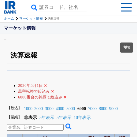
ホーム
マーケット情報
決算速報
マーケット情報
0
決算速報
β版IRBANKでは、
8月24日まで完全無料
銘柄スクリーニング
がさらに詳し
くできる
無料でβ版をはじめる
2026年5月1日
登録すると永久30%OFFと米株版の先行利用も付きます
黒字転換で絞込み
6000番台の銘柄で絞込み
【絞込】
1000
2000
3000
4000
5000
6000
7000
8000
9000
【業績】
非表示
3年表示
5年表示
10年表示