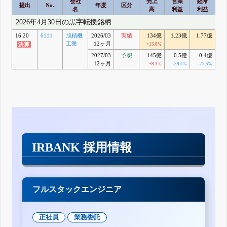
会社
売上
営業
経常
提出
No.
年度
区分
名
高
利益
利益
2026年4月30日の黒字転換銘柄
16:20
6111
旭精機
2026/03
実績
134億
1.23億
1.77億
8
工業
12ヶ月
+13.8%
+1
2027/03
予想
145億
0.5億
0.4億
12ヶ月
+8.3%
-59.4%
-77.5%
-
IRBANK 採用情報
フルスタックエンジニア
正社員
業務委託