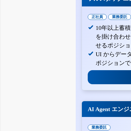
正社員
業務委託
10年以上蓄
を掛け合わせ
せるポジショ
UI からデ
ポジションで
AI Agent エン
業務委託