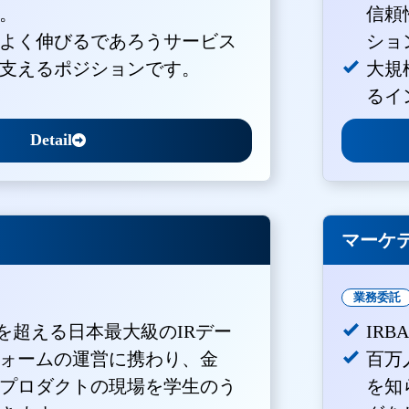
。
信頼
よく伸びるであろうサービス
ショ
支えるポジションです。
大規
るイ
Detail
マーケ
業務委託
Vを超える日本最大級のIRデー
IR
ォームの運営に携わり、金
百万
プロダクトの現場を学生のう
を知