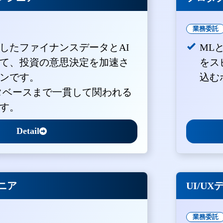
業務委託
積したファイナンスデータとAI
ML
て、投資の意思決定を加速さ
をス
ンです。
込む
ータベースまで一貫して関われる
す。
Detail
ジニア
UI/U
業務委託