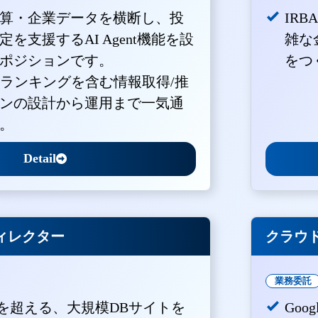
算・企業データを横断し、投
IR
を支援するAI Agent機能を設
雑な
ポジションです。
をつ
・ランキングを含む情報取得/推
ンの設計から運用まで一気通
。
Detail
ィレクター
クラウド
業務委託
PVを超える、大規模DBサイトを
Goo