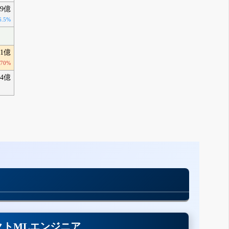
99億
6.5%
01億
470%
4億
クトMLエンジニア