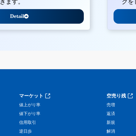
きます。
グを
Detail
。
マーケット
空売り残
値上がり率
売増
値下がり率
返済
信用取引
新規
逆日歩
解消