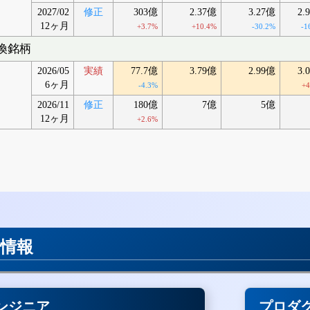
2027/02
修正
303億
2.37億
3.27億
2.
12ヶ月
+3.7%
+10.4%
-30.2%
-1
転換銘柄
2026/05
実績
77.7億
3.79億
2.99億
3.
6ヶ月
-4.3%
+
2026/11
修正
180億
7億
5億
12ヶ月
+2.6%
用情報
ンジニア
プロダ