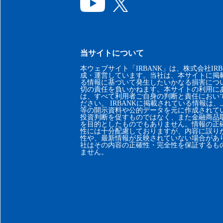
当サイトについて
本ウェブサイト「IRBANK」は、株式会社IRB
成・運営しています。当社は、本サイトに掲
る情報に基づいて発生したいかなる損害につ
切の責任を負いかねます。本サイトの利用に
は、すべて利用者ご自身の判断と責任におい
ださい。 IRBANKに掲載されている情報は
等の開示資料や公的データを元に作成されて
投資判断を促すものではなく、また金融商品
を目的としたものでもありません。情報の正
性には十分配慮しておりますが、内容に誤り
性や、最新情報が反映されていない場合があ
社はその内容の正確性・完全性を保証するも
ません。