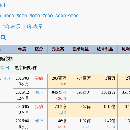
修正
0
4000
5000
6000
7000
8000
9000
示
5年表示
10年表示
名
年度
区分
売上高
営業利益
経常利益
純利
転換銘柄
黒字転換2件
落1件
ティス
2026/03
実績
203百万
-74百万
2百万
2
3ヶ月
+72%
2026/12
修正
845百万
-395百万
-350百万
-35
12ヶ月
+59.4%
2026/05
実績
70.3億
-0.67億
0.15億
0.
3ヶ月
-1.3%
2026/08
修正
146億
1.02億
1.47億
1.
6ヶ月
+2.6%
-49.5%
-40.1%