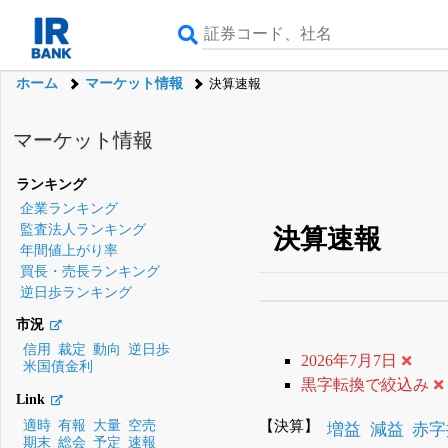
ホーム
マーケット情報
決算速報
マーケット情報
ランキング
企業ランキング
監査法人ランキング
決算速報
年間値上がり率
買長・売長ランキング
逆日歩ランキング
β版IRBANKでは、
8月
市況
無料
信用
裁定
動向
逆日歩
2026年7月7日
米国債金利
登録すると永久30%
黒字転換で絞込み
Link
【決算】
適時
有報
大量
空売
増益
減益
赤字
期末
総会
予定
速報