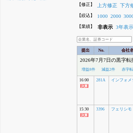
【修正】
上方修正
下方
【絞込】
1000
2000
300
【業績】
非表示
3年表
提出
No.
会社
2026年7月7日の黒字
増益8件
減益2件
赤字転
16:00
281A
インフォメ
15:30
3396
フェリシモ