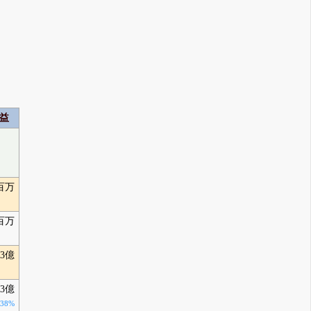
益
百万
1百万
13億
33億
-38%