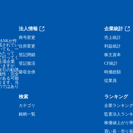
法人情報
企業統計
商号変更
売上統計
ANKが作
載されてい
住所変更
利益統計
いても、一
あたって
登記閉鎖
株主資本
て行ってく
、上場企業
登記復活
CF統計
いますが、
取引の勧誘
吸収合併
時価総額
確性・完全
がある可能
従業員
ります。当
のではあり
検索
ランキング
カテゴリ
企業ランキン
銘柄一覧
監査法人ラン
株価値上がり
買い長・売り