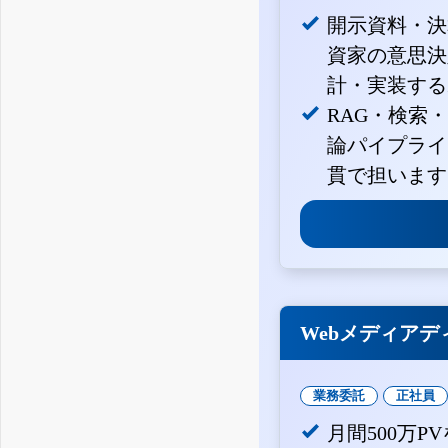
開示資料・決
資家の意思決定
計・実装する
RAG・検索
論パイプライ
貫で担います
Webメディアデ
業務委託
正社員
月間500万