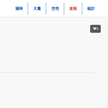
適時
大量
空売
速報
統計
0