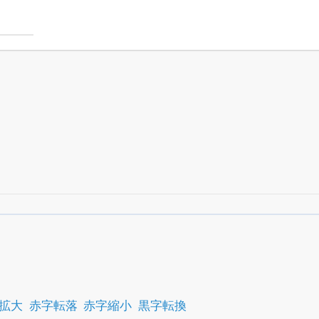
すべての機能
が無料で使える
24日まで完全無料
でβ版をはじめる
OFFと米株版の先行利用も付きます
拡大
赤字転落
赤字縮小
黒字転換