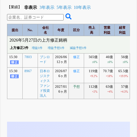
【業績】
非表示
3年表示
5年表示
10年表示
会社
売上
営業
経常
提出
No.
年度
区分
名
高
利益
利益
2026年5月27日の上方修正銘柄
上方修正2件
増益1件
増益予想1件
減益予想1件
15:30
7803
ブシロ
2026/06
修正
565億
46億
56億
5
ード
12ヶ月
±0%
±0%
±0%
+
15:30
8967
日本ロ
2026/07
修正
119億
70.7億
65.5億
6
ジステ
6ヶ月
+9.2%
+18%
+19.9%
+
ィクス
ファン
2027/01
予想
112億
63億
57億
ド投資
6ヶ月
+2%
+4%
+4.3%
法人