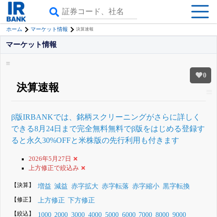
ホーム
マーケット情報
決算速報
マーケット情報
0
決算速報
β版IRBANKでは、
銘柄スクリーニング
がさらに詳しく
できる
8月24日まで完全無料
無料でβ版をはじめる
登録す
ると永久30%OFFと米株版の先行利用も付きます
2026年5月27日
上方修正で絞込み
【決算】
増益
減益
赤字拡大
赤字転落
赤字縮小
黒字転換
【修正】
上方修正
下方修正
【絞込】
1000
2000
3000
4000
5000
6000
7000
8000
9000