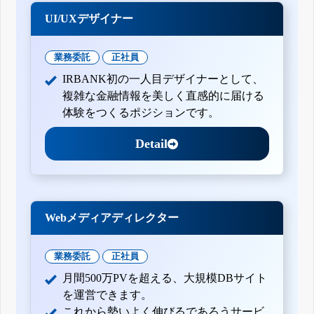
UI/UXデザイナー
業務委託
正社員
IRBANK初の一人目デザイナーとして、
複雑な金融情報を美しく直感的に届ける
体験をつくるポジションです。
Detail
Webメディアディレクター
業務委託
正社員
月間500万PVを超える、大規模DBサイト
を運営できます。
これから勢いよく伸びるであろうサービ