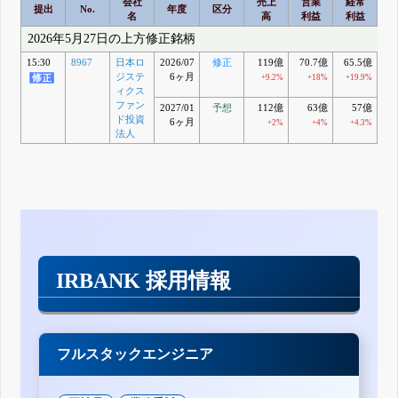
会社
売上
営業
経常
提出
No.
年度
区分
名
高
利益
利益
2026年5月27日の上方修正銘柄
15:30
8967
日本ロ
2026/07
修正
119億
70.7億
65.5億
6
ジステ
6ヶ月
+9.2%
+18%
+19.9%
+
ィクス
ファン
2027/01
予想
112億
63億
57億
ド投資
6ヶ月
+2%
+4%
+4.3%
法人
IRBANK 採用情報
フルスタックエンジニア