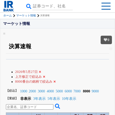
ホーム
マーケット情報
決算速報
マーケット情報
0
決算速報
β版IRBANKでは、
8月24日まで完全無料
銘柄スクリーニング
がさらに詳し
くできる
無料でβ版をはじめる
2026年5月27日
登録すると永久30%OFFと米株版の先行利用も付きます
上方修正で絞込み
8000番台の銘柄で絞込み
【絞込】
1000
2000
3000
4000
5000
6000
7000
8000
9000
【業績】
非表示
3年表示
5年表示
10年表示