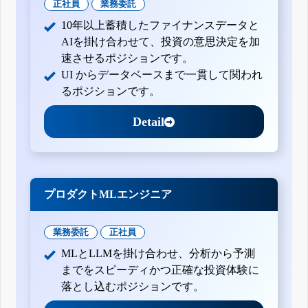
正社員
業務委託
10年以上蓄積したファイナンスデータと
AIを掛け合わせて、投資の意思決定を加
速させるポジションです。
UI からデータベースまで一貫して関われ
るポジションです。
Detail
プロダクトMLエンジニア
業務委託
正社員
MLとLLMを掛け合わせ、分析から予測
までをスピーディかつ正確な投資体験に
落とし込むポジションです。