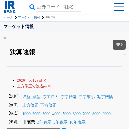
ホーム
マーケット情報
決算速報
マーケット情報
0
決算速報
β版IRBANKでは、
8月24日まで完全無料
銘柄スクリーニング
がさらに詳し
くできる
無料でβ版をはじめる
2026年5月28日
登録すると永久30%OFFと米株版の先行利用も付きます
上方修正で絞込み
【決算】
増益
減益
赤字拡大
赤字転落
赤字縮小
黒字転換
【修正】
上方修正
下方修正
【絞込】
1000
2000
3000
4000
5000
6000
7000
8000
9000
【業績】
非表示
3年表示
5年表示
10年表示