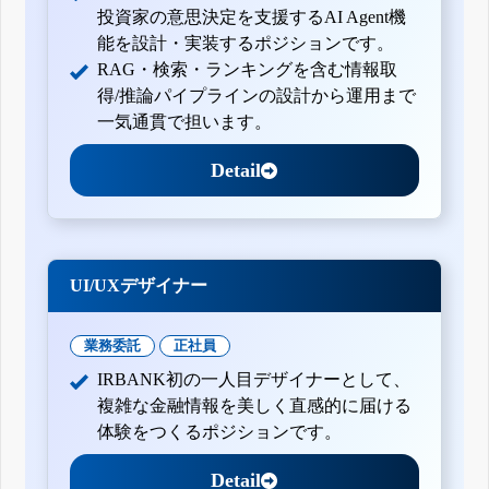
投資家の意思決定を支援するAI Agent機
能を設計・実装するポジションです。
RAG・検索・ランキングを含む情報取
得/推論パイプラインの設計から運用まで
一気通貫で担います。
Detail
UI/UXデザイナー
業務委託
正社員
IRBANK初の一人目デザイナーとして、
複雑な金融情報を美しく直感的に届ける
体験をつくるポジションです。
Detail