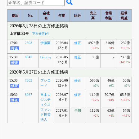
会社
売上
営業
経常
提出
No.
年度
区分
名
高
利益
利益
2026年5月28日の上方修正銘柄
上方修正2件
下方修正1件
17:00
2593
伊藤園
2026/04
修正
4978億
216億
232億
12ヶ月
+0.6%
+8%
+10.5%
+
15:30
6047
Gunosy
2026/05
修正
30億
-
23.8億
2
12ヶ月
+140.7%
+1
2026年5月27日の上方修正銘柄
15:30
7803
ブシロ
2026/06
修正
565億
46億
56億
5
ード
12ヶ月
±0%
±0%
±0%
+
15:30
8967
日本ロ
2026/07
修正
119億
70.7億
65.5億
6
ジステ
6ヶ月
+9.2%
+18%
+19.9%
+
ィクス
ファン
2027/01
予想
112億
63億
57億
ド投資
6ヶ月
+2%
+4%
+4.3%
法人