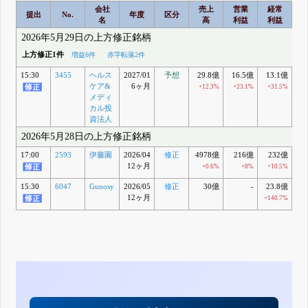
会社
売上
営業
経常
提出
No.
年度
区分
名
高
利益
利益
2026年5月29日の上方修正銘柄
上方修正1件
増益6件
赤字転落2件
15:30
3455
ヘルス
2027/01
予想
29.8億
16.5億
13.1億
1
ケア&
6ヶ月
+12.3%
+23.1%
+31.5%
+
メディ
カル投
資法人
2026年5月28日の上方修正銘柄
17:00
2593
伊藤園
2026/04
修正
4978億
216億
232億
12ヶ月
+0.6%
+8%
+10.5%
+
15:30
6047
Gunosy
2026/05
修正
30億
-
23.8億
2
12ヶ月
+140.7%
+1