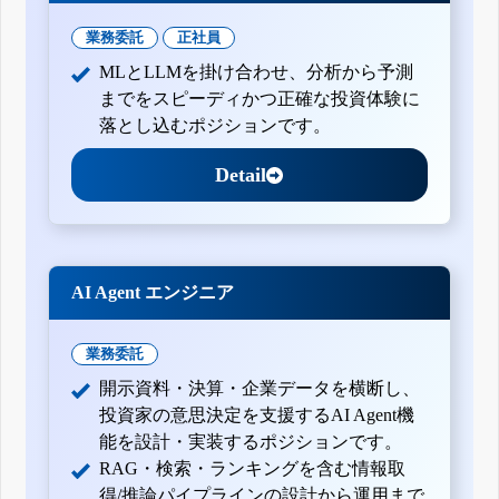
業務委託
正社員
MLとLLMを掛け合わせ、分析から予測
までをスピーディかつ正確な投資体験に
落とし込むポジションです。
Detail
AI Agent エンジニア
業務委託
開示資料・決算・企業データを横断し、
投資家の意思決定を支援するAI Agent機
能を設計・実装するポジションです。
RAG・検索・ランキングを含む情報取
得/推論パイプラインの設計から運用まで