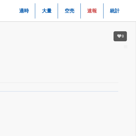
適時
大量
空売
速報
統計
0