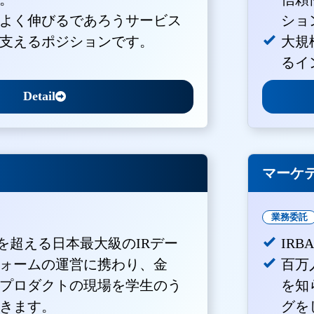
よく伸びるであろうサービス
ショ
支えるポジションです。
大規
るイ
Detail
マーケ
業務委託
Vを超える日本最大級のIRデー
IR
ォームの運営に携わり、金
百万
プロダクトの現場を学生のう
を知
きます。
グを