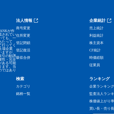
法人情報
企業統計
商号変更
売上統計
ANKが作
載されてい
住所変更
利益統計
いても、一
あたって
登記閉鎖
株主資本
て行ってく
、上場企業
登記復活
CF統計
いますが、
取引の勧誘
吸収合併
時価総額
確性・完全
がある可能
従業員
ります。当
のではあり
検索
ランキング
カテゴリ
企業ランキン
銘柄一覧
監査法人ラン
株価値上がり
買い長・売り