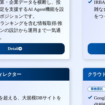
算・企業データを横断し、投
IR
を支援するAI Agent機能を設
雑な
ポジションです。
をつ
・ランキングを含む情報取得/推
ンの設計から運用まで一気通
。
Detail
ィレクター
クラウド
業務委託
PVを超える、大規模DBサイトを
Goo
。
信頼