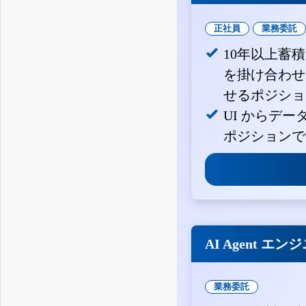
正社員
業務委託
10年以上蓄
を掛け合わせ
せるポジショ
UI からデ
ポジションで
AI Agent エン
業務委託