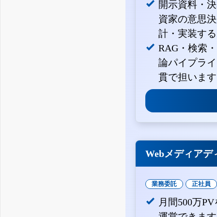
開示資料・決
資家の意思決定
計・実装する
RAG・検索
論パイプライ
貫で担います
Webメディアデ
業務委託
正社員
月間500万
運営できます