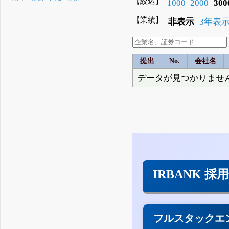
【絞込】
1000
2000
300
【業績】
非表示
3年表
提出
No.
会社名
データが見つかりませ
IRBANK 採
フルスタックエ