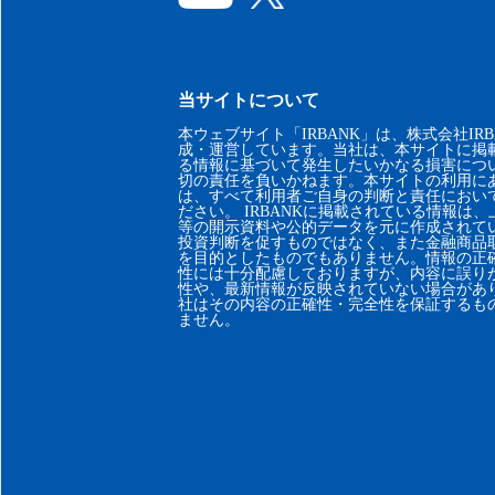
当サイトについて
本ウェブサイト「IRBANK」は、株式会社IRB
成・運営しています。当社は、本サイトに掲
る情報に基づいて発生したいかなる損害につ
切の責任を負いかねます。本サイトの利用に
は、すべて利用者ご自身の判断と責任におい
ださい。 IRBANKに掲載されている情報は
等の開示資料や公的データを元に作成されて
投資判断を促すものではなく、また金融商品
を目的としたものでもありません。情報の正
性には十分配慮しておりますが、内容に誤り
性や、最新情報が反映されていない場合があ
社はその内容の正確性・完全性を保証するも
ません。