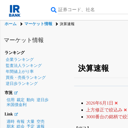
ホーム
マーケット情報
決算速報
マーケット情報
ランキング
企業ランキング
監査法人ランキング
決算速報
年間値上がり率
買長・売長ランキング
逆日歩ランキング
β版IRBANKでは、
8月
市況
無料
信用
裁定
動向
逆日歩
2026年6月1日
米国債金利
登録すると永久30%
上方修正で絞込み
Link
3000番台の銘柄で
適時
有報
大量
空売
期末
総会
予定
速報