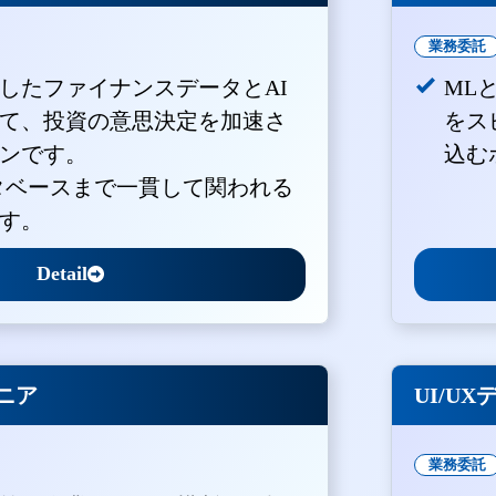
業務委託
積したファイナンスデータとAI
ML
て、投資の意思決定を加速さ
をス
ンです。
込む
ータベースまで一貫して関われる
す。
Detail
ジニア
UI/U
業務委託