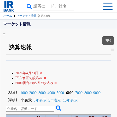
ホーム
マーケット情報
決算速報
マーケット情報
0
決算速報
β版IRBANKでは、
8月24日まで完全無料
銘柄スクリーニング
がさらに詳し
くできる
無料でβ版をはじめる
2026年4月23日
登録すると永久30%OFFと米株版の先行利用も付きます
下方修正で絞込み
6000番台の銘柄で絞込み
【絞込】
1000
2000
3000
4000
5000
6000
7000
8000
9000
【業績】
非表示
3年表示
5年表示
10年表示