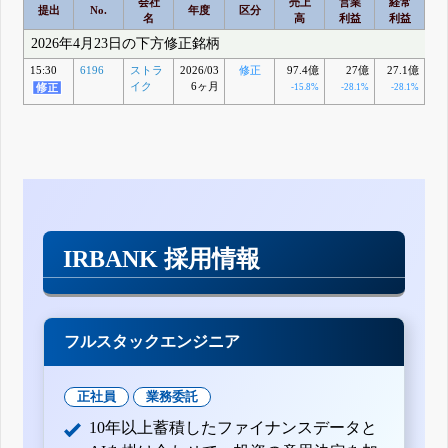
会社
売上
営業
経常
提出
No.
年度
区分
名
高
利益
利益
2026年4月23日の下方修正銘柄
15:30
6196
ストラ
2026/03
修正
97.4億
27億
27.1億
1
イク
6ヶ月
-15.8%
-28.1%
-28.1%
+
IRBANK 採用情報
フルスタックエンジニア
正社員
業務委託
10年以上蓄積したファイナンスデータと