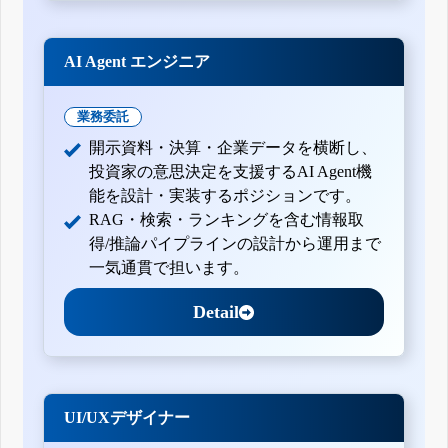
AI Agent エンジニア
業務委託
開示資料・決算・企業データを横断し、
投資家の意思決定を支援するAI Agent機
能を設計・実装するポジションです。
RAG・検索・ランキングを含む情報取
得/推論パイプラインの設計から運用まで
一気通貫で担います。
Detail
UI/UXデザイナー