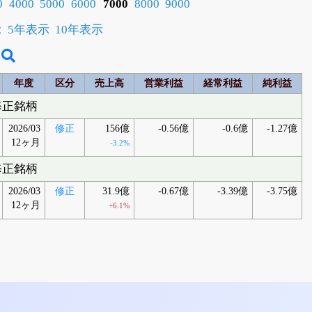
0
4000
5000
6000
7000
8000
9000
示
5年表示
10年表示
年度
区分
売上高
営業利益
経常利益
純利益
修正銘柄
2026/03
修正
156億
-0.56億
-0.6億
-1.27億
12ヶ月
-3.2%
修正銘柄
2026/03
修正
31.9億
-0.67億
-3.39億
-3.75億
12ヶ月
+6.1%