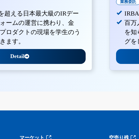
業務委託
Vを超える日本最大級のIRデー
IR
ォームの運営に携わり、金
百万
プロダクトの現場を学生のう
を知
きます。
グを
Detail
。
マーケット
空売り残