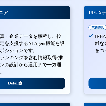
ジニア
UI/U
業務委託
算・企業データを横断し、投
IR
を支援するAI Agent機能を設
雑な
ポジションです。
をつ
・ランキングを含む情報取得/推
ンの設計から運用まで一気通
。
Detail