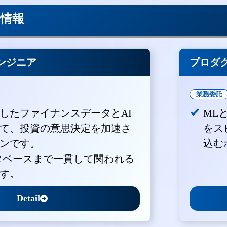
用情報
ンジニア
プロダ
業務委託
積したファイナンスデータとAI
ML
て、投資の意思決定を加速さ
をス
ンです。
込む
ータベースまで一貫して関われる
す。
Detail