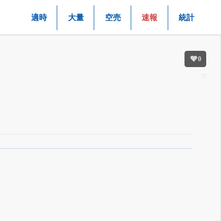
適時
大量
空売
速報
統計
0