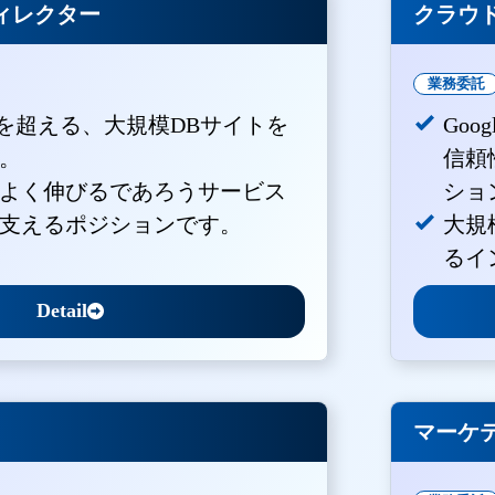
ィレクター
クラウド
業務委託
PVを超える、大規模DBサイトを
Goo
。
信頼
よく伸びるであろうサービス
ショ
支えるポジションです。
大規
るイ
Detail
マーケ