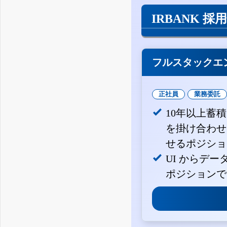
IRBANK 採
フルスタックエ
正社員
業務委託
10年以上蓄
を掛け合わせ
せるポジショ
UI からデ
ポジションで