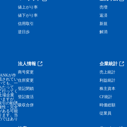
値上がり率
売増
値下がり率
返済
信用取引
新規
逆日歩
解消
法人情報
企業統計
商号変更
売上統計
ANKが作
載されてい
住所変更
利益統計
いても、一
あたって
登記閉鎖
株主資本
て行ってく
、上場企業
登記復活
CF統計
いますが、
取引の勧誘
吸収合併
時価総額
確性・完全
がある可能
従業員
ります。当
のではあり