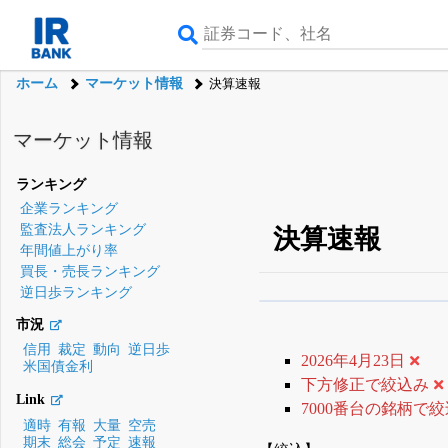
ホーム
マーケット情報
決算速報
マーケット情報
ランキング
企業ランキング
監査法人ランキング
決算速報
年間値上がり率
買長・売長ランキング
逆日歩ランキング
β版IRBANKでは、
8月
市況
無料
信用
裁定
動向
逆日歩
2026年4月23日
米国債金利
登録すると永久30%
下方修正で絞込み
Link
7000番台の銘柄で
適時
有報
大量
空売
期末
総会
予定
速報