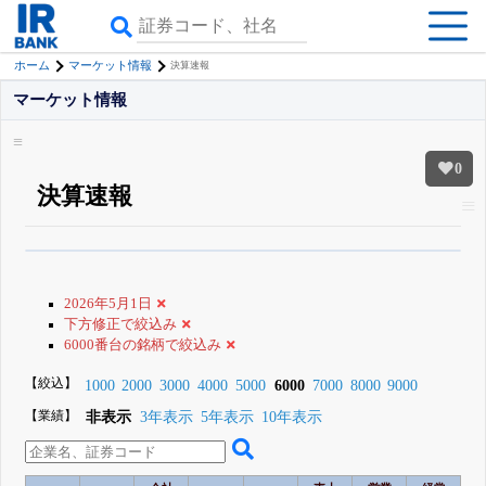
ホーム
マーケット情報
決算速報
マーケット情報
0
決算速報
β版IRBANKでは、
8月24日まで完全無料
銘柄スクリーニング
がさらに詳し
くできる
無料でβ版をはじめる
2026年5月1日
登録すると永久30%OFFと米株版の先行利用も付きます
下方修正で絞込み
6000番台の銘柄で絞込み
【絞込】
1000
2000
3000
4000
5000
6000
7000
8000
9000
【業績】
非表示
3年表示
5年表示
10年表示