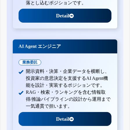
落とし込むポジションです。
Detail
AI Agent エンジニア
業務委託
開示資料・決算・企業データを横断し、
投資家の意思決定を支援するAI Agent機
能を設計・実装するポジションです。
RAG・検索・ランキングを含む情報取
得/推論パイプラインの設計から運用まで
一気通貫で担います。
Detail