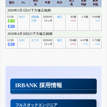
会社
売上
営業
経常
提出
No.
年度
区分
名
高
利益
利益
2026年5月1日の下方修正銘柄
15:30
6022
赤阪鐵
2026/03
修正
83億
-1.9億
0.09億
1
工所
12ヶ月
+0.6%
-55%
+
2026年4月30日の下方修正銘柄
12:00
6292
カワタ
2026/03
修正
194億
4.47億
5.72億
0
12ヶ月
+0.9%
-17%
-4.5%
-
IRBANK 採用情報
フルスタックエンジニア