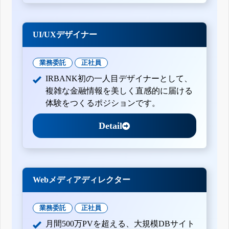
UI/UXデザイナー
業務委託
正社員
IRBANK初の一人目デザイナーとして、
複雑な金融情報を美しく直感的に届ける
体験をつくるポジションです。
Detail
Webメディアディレクター
業務委託
正社員
月間500万PVを超える、大規模DBサイト