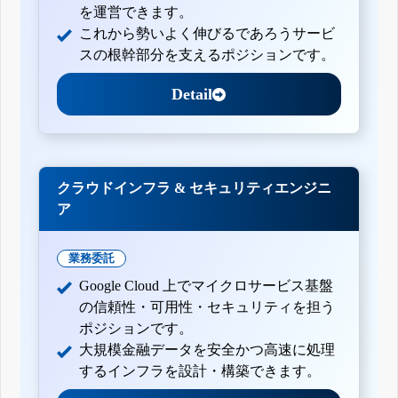
を運営できます。
これから勢いよく伸びるであろうサービ
スの根幹部分を支えるポジションです。
Detail
クラウドインフラ & セキュリティエンジニ
ア
業務委託
Google Cloud 上でマイクロサービス基盤
の信頼性・可用性・セキュリティを担う
ポジションです。
大規模金融データを安全かつ高速に処理
するインフラを設計・構築できます。