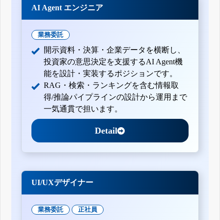
AI Agent エンジニア
業務委託
開示資料・決算・企業データを横断し、
投資家の意思決定を支援するAI Agent機
能を設計・実装するポジションです。
RAG・検索・ランキングを含む情報取
得/推論パイプラインの設計から運用まで
一気通貫で担います。
Detail
UI/UXデザイナー
業務委託
正社員