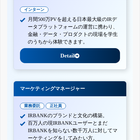
インターン
月間500万PVを超える日本最大級のIRデ
ータプラットフォームの運営に携わり、
金融・データ・プロダクトの現場を学生
のうちから体験できます。
Detail
マーケティングマネージャー
業務委託
正社員
IRBANKのブランドと文化の構築。
百万人の現IRBANKユーザーとまだ
IRBANKを知らない数千万人に対してマ
ーケティングをしてみたい方。