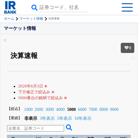
ホーム
マーケット情報
決算速報
マーケット情報
0
決算速報
β版IRBANKでは、
8月24日まで完全無料
すべての機能
が無料で使える
無料でβ版をはじめる
2026年6月3日
登録すると永久30%OFFと米株版の先行利用も付きます
下方修正で絞込み
5000番台の銘柄で絞込み
【絞込】
1000
2000
3000
4000
5000
6000
7000
8000
9000
【業績】
非表示
3年表示
5年表示
10年表示