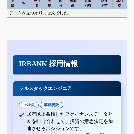
提
会社
年
区
売上
営業
経常
純利
No.
出
名
度
分
高
利益
利益
益
データが見つかりませんでした。
IRBANK 採用情報
フルスタックエンジニア
正社員
業務委託
10年以上蓄積したファイナンスデータと
AIを掛け合わせて、投資の意思決定を加
速させるポジションです。