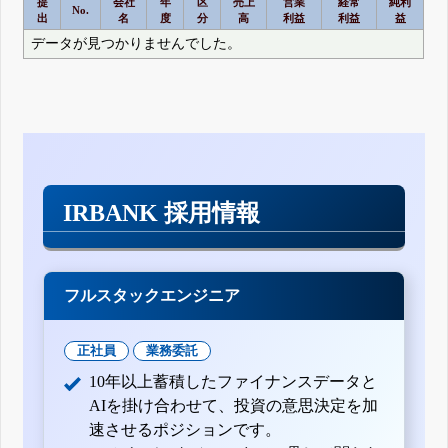
提
会社
年
区
売上
営業
経常
純利
No.
出
名
度
分
高
利益
利益
益
データが見つかりませんでした。
IRBANK 採用情報
フルスタックエンジニア
正社員
業務委託
10年以上蓄積したファイナンスデータと
AIを掛け合わせて、投資の意思決定を加
速させるポジションです。