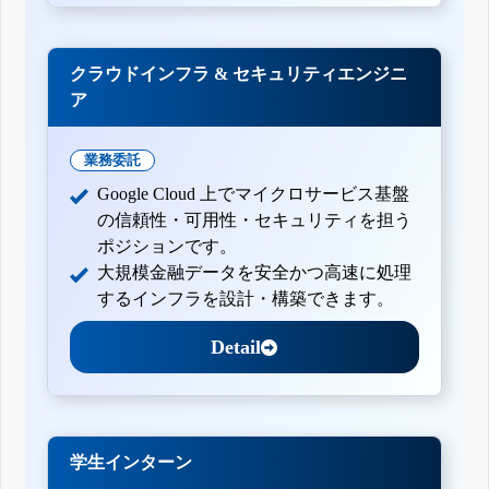
クラウドインフラ & セキュリティエンジニ
ア
業務委託
Google Cloud 上でマイクロサービス基盤
の信頼性・可用性・セキュリティを担う
ポジションです。
大規模金融データを安全かつ高速に処理
するインフラを設計・構築できます。
Detail
学生インターン