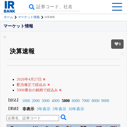
ホーム
マーケット情報
決算速報
マーケット情報
0
決算速報
β版IRBANKでは、
8月24日まで完全無料
銘柄スクリーニング
がさらに詳し
くできる
無料でβ版をはじめる
2026年4月27日
登録すると永久30%OFFと米株版の先行利用も付きます
配当修正で絞込み
5000番台の銘柄で絞込み
【絞込】
1000
2000
3000
4000
5000
6000
7000
8000
9000
【業績】
非表示
3年表示
5年表示
10年表示