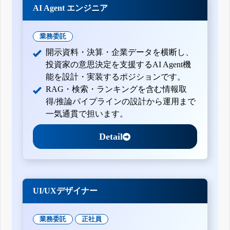
AI Agent エンジニア
業務委託
開示資料・決算・企業データを横断し、
投資家の意思決定を支援するAI Agent機
能を設計・実装するポジションです。
RAG・検索・ランキングを含む情報取
得/推論パイプラインの設計から運用まで
一気通貫で担います。
Detail
UI/UXデザイナー
業務委託
正社員