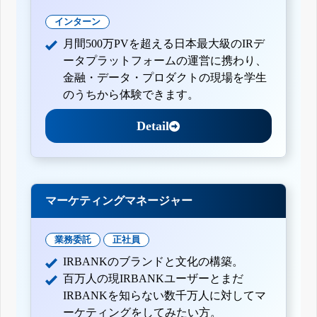
インターン
月間500万PVを超える日本最大級のIRデ
ータプラットフォームの運営に携わり、
金融・データ・プロダクトの現場を学生
のうちから体験できます。
Detail
マーケティングマネージャー
業務委託
正社員
IRBANKのブランドと文化の構築。
百万人の現IRBANKユーザーとまだ
IRBANKを知らない数千万人に対してマ
ーケティングをしてみたい方。