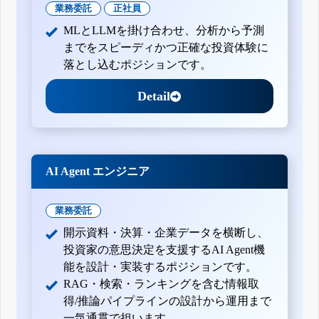
業務委託
正社員
MLとLLMを掛け合わせ、分析から予測
までをスピーディかつ正確な投資体験に
落とし込むポジションです。
Detail
AI Agent エンジニア
業務委託
開示資料・決算・企業データを横断し、
投資家の意思決定を支援するAI Agent機
能を設計・実装するポジションです。
RAG・検索・ランキングを含む情報取
得/推論パイプラインの設計から運用まで
一気通貫で担います。