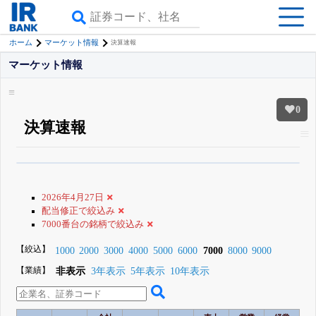
ホーム
マーケット情報
決算速報
マーケット情報
0
決算速報
β版IRBANKでは、
8月24日まで完全無料
銘柄スクリーニング
がさらに詳し
くできる
無料でβ版をはじめる
2026年4月27日
登録すると永久30%OFFと米株版の先行利用も付きます
配当修正で絞込み
7000番台の銘柄で絞込み
【絞込】
1000
2000
3000
4000
5000
6000
7000
8000
9000
【業績】
非表示
3年表示
5年表示
10年表示