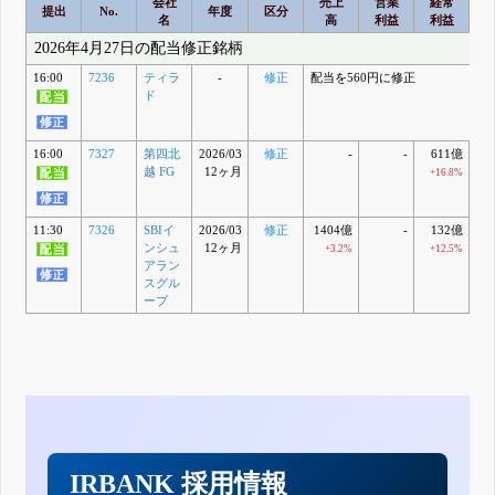
会社
売上
営業
経常
提出
No.
年度
区分
名
高
利益
利益
2026年4月27日の配当修正銘柄
16:00
7236
ティラ
-
修正
配当を560円に修正
ド
16:00
7327
第四北
2026/03
修正
-
-
611億
4
越 FG
12ヶ月
+16.8%
+
11:30
7326
SBIイ
2026/03
修正
1404億
-
132億
2
ンシュ
12ヶ月
+3.2%
+12.5%
アラン
スグル
ープ
IRBANK 採用情報