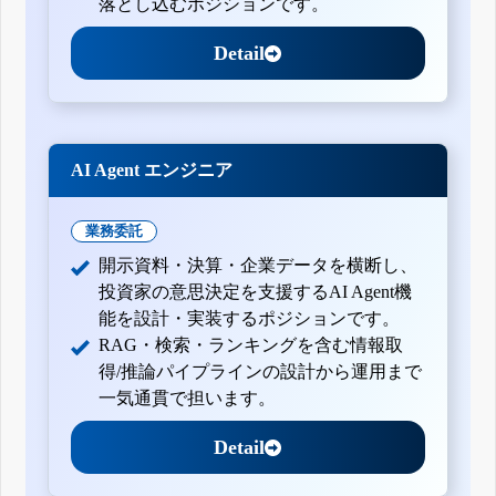
落とし込むポジションです。
Detail
AI Agent エンジニア
業務委託
開示資料・決算・企業データを横断し、
投資家の意思決定を支援するAI Agent機
能を設計・実装するポジションです。
RAG・検索・ランキングを含む情報取
得/推論パイプラインの設計から運用まで
一気通貫で担います。
Detail