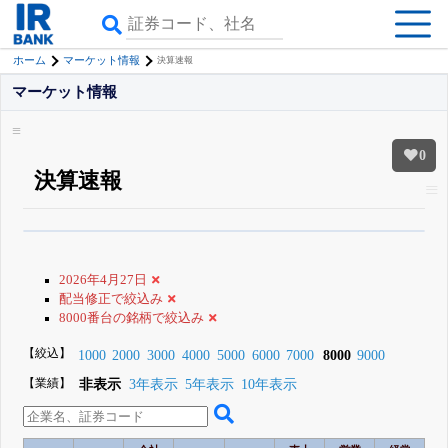
ホーム
マーケット情報
決算速報
マーケット情報
0
決算速報
β版IRBANKでは、
8月24日まで完全無料
銘柄スクリーニング
がさらに詳し
くできる
無料でβ版をはじめる
2026年4月27日
登録すると永久30%OFFと米株版の先行利用も付きます
配当修正で絞込み
8000番台の銘柄で絞込み
【絞込】
1000
2000
3000
4000
5000
6000
7000
8000
9000
【業績】
非表示
3年表示
5年表示
10年表示