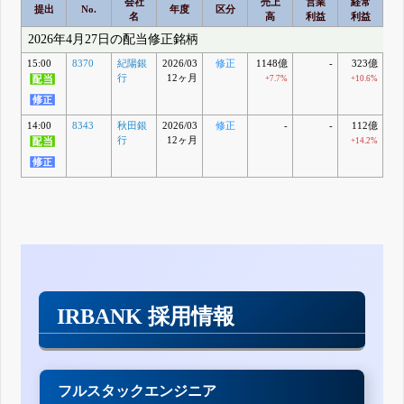
会社
売上
営業
経常
提出
No.
年度
区分
名
高
利益
利益
2026年4月27日の配当修正銘柄
15:00
8370
紀陽銀
2026/03
修正
1148億
-
323億
2
行
12ヶ月
+7.7%
+10.6%
+
14:00
8343
秋田銀
2026/03
修正
-
-
112億
行
12ヶ月
+14.2%
+
IRBANK 採用情報
フルスタックエンジニア