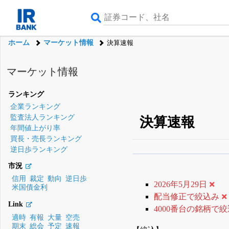
ホーム
マーケット情報
決算速報
マーケット情報
ランキング
企業ランキング
監査法人ランキング
決算速報
年間値上がり率
買長・売長ランキング
逆日歩ランキング
β版IRBANKでは、
8月
市況
無料
信用
裁定
動向
逆日歩
2026年5月29日
米国債金利
登録すると永久30%
配当修正で絞込み
Link
4000番台の銘柄で
適時
有報
大量
空売
期末
総会
予定
速報