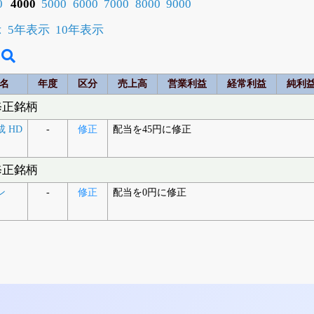
0
4000
5000
6000
7000
8000
9000
示
5年表示
10年表示
名
年度
区分
売上高
営業利益
経常利益
純利
修正銘柄
 HD
-
修正
配当を45円に修正
修正銘柄
ン
-
修正
配当を0円に修正