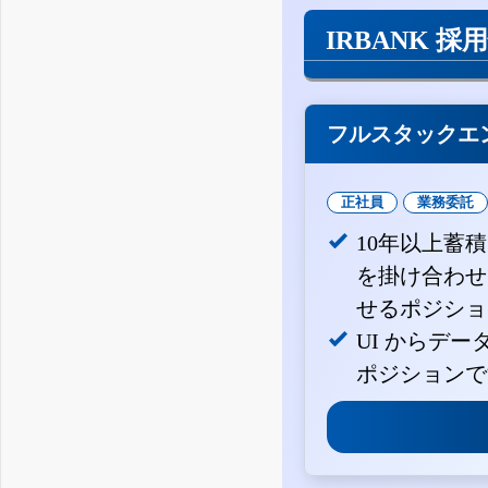
IRBANK 採
フルスタックエ
正社員
業務委託
10年以上蓄
を掛け合わせ
せるポジショ
UI からデ
ポジションで