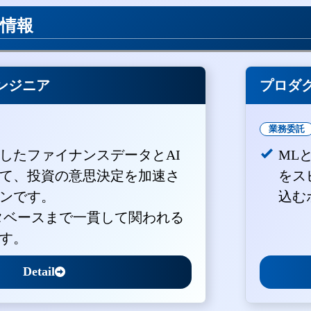
用情報
ンジニア
プロダ
業務委託
積したファイナンスデータとAI
ML
て、投資の意思決定を加速さ
をス
ンです。
込む
ータベースまで一貫して関われる
す。
Detail