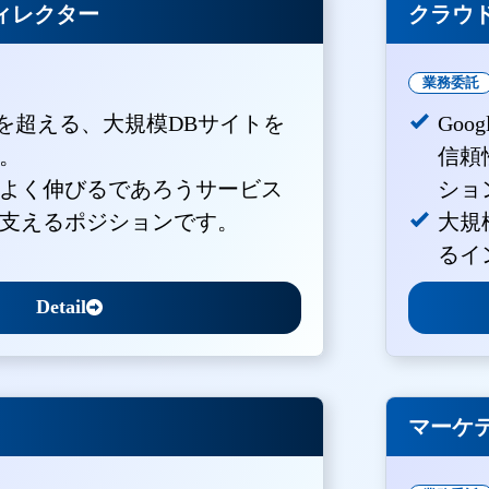
ィレクター
クラウド
業務委託
PVを超える、大規模DBサイトを
Goo
。
信頼
よく伸びるであろうサービス
ショ
支えるポジションです。
大規
るイ
Detail
マーケ