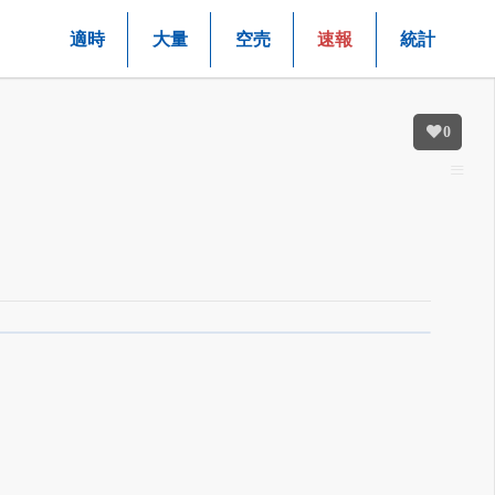
適時
大量
空売
速報
統計
0