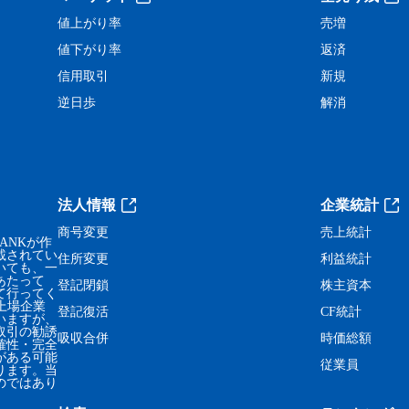
値上がり率
売増
値下がり率
返済
信用取引
新規
逆日歩
解消
法人情報
企業統計
商号変更
売上統計
ANKが作
載されてい
住所変更
利益統計
いても、一
あたって
登記閉鎖
株主資本
て行ってく
、上場企業
登記復活
CF統計
いますが、
取引の勧誘
吸収合併
時価総額
確性・完全
がある可能
従業員
ります。当
のではあり