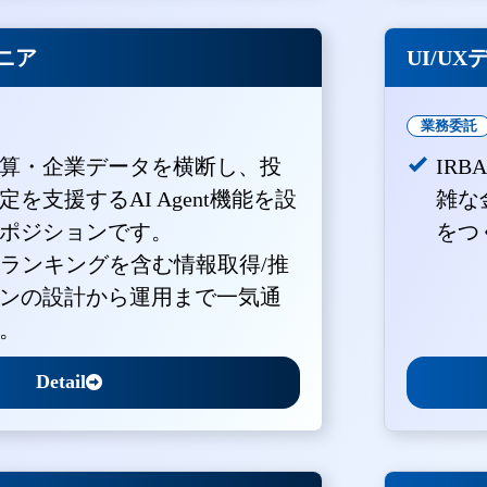
ジニア
UI/U
業務委託
算・企業データを横断し、投
IR
を支援するAI Agent機能を設
雑な
ポジションです。
をつ
・ランキングを含む情報取得/推
ンの設計から運用まで一気通
。
Detail