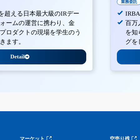
業務委託
Vを超える日本最大級のIRデー
IR
ォームの運営に携わり、金
百万
プロダクトの現場を学生のう
を知
きます。
グを
Detail
。
マーケット
空売り残