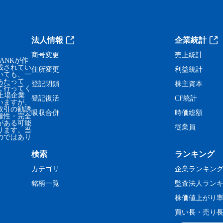
法人情報
企業統計
商号変更
売上統計
ANKが作
載されてい
住所変更
利益統計
いても、一
あたって
登記閉鎖
株主資本
て行ってく
、上場企業
登記復活
CF統計
いますが、
取引の勧誘
吸収合併
時価総額
確性・完全
がある可能
従業員
ります。当
のではあり
検索
ランキング
カテゴリ
企業ランキン
銘柄一覧
監査法人ラン
株価値上がり
買い長・売り