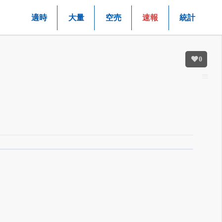
適時
大量
空売
速報
統計
0