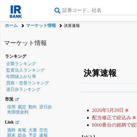
ホーム
マーケット情報
決算速報
マーケット情報
ランキング
企業ランキング
監査法人ランキング
決算速報
年間値上がり率
買長・売長ランキング
逆日歩ランキング
β版IRBANKでは、
8月
市況
無料
信用
裁定
動向
逆日歩
2026年5月29日
米国債金利
登録すると永久30%
配当修正で絞込み
Link
8000番台の銘柄で
適時
有報
大量
空売
期末
総会
予定
速報