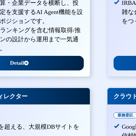
算・企業データを横断し、投
IR
を支援するAI Agent機能を設
雑な
ポジションです。
をつ
・ランキングを含む情報取得/推
ンの設計から運用まで一気通
。
Detail
ィレクター
クラウド
業務委託
PVを超える、大規模DBサイトを
Goo
。
信頼