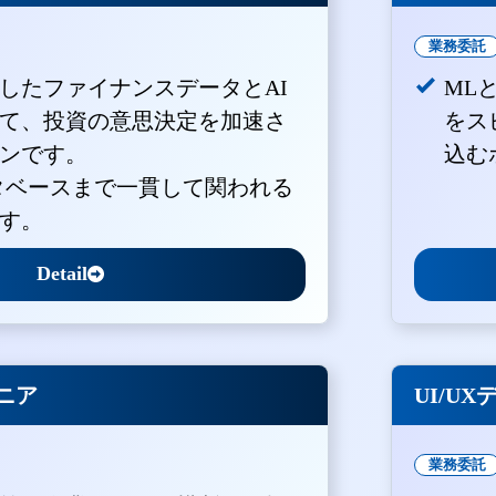
業務委託
積したファイナンスデータとAI
ML
て、投資の意思決定を加速さ
をス
ンです。
込む
ータベースまで一貫して関われる
す。
Detail
ジニア
UI/U
業務委託