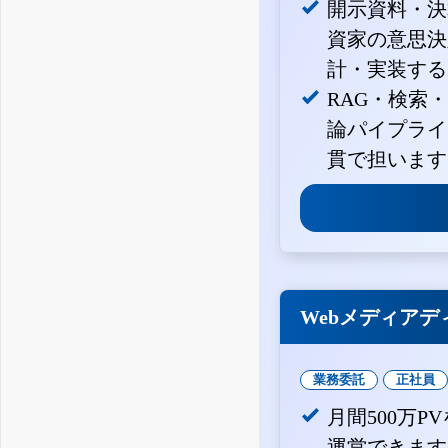
開示資料・決
資家の意思決定
計・実装する
RAG・検索
論パイプライ
貫で担います
Webメディアデ
業務委託
正社員
月間500万
運営できます