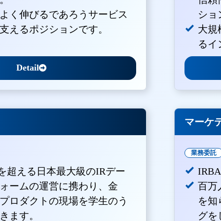
よく伸びるであろうサービス
ショ
支えるポジションです。
大規
るイ
Detail
マーケ
業務委託
Vを超える日本最大級のIRデー
IR
ォームの運営に携わり、金
百万
プロダクトの現場を学生のう
を知
きます。
グを