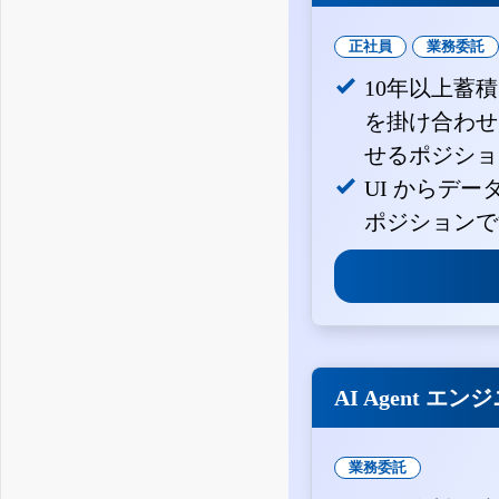
正社員
業務委託
10年以上蓄
を掛け合わせ
せるポジショ
UI からデ
ポジションで
AI Agent エン
業務委託