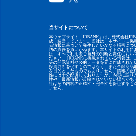
当サイトについて
本ウェブサイト「IRBANK」は、株式会社IRB
成・運営しています。当社は、本サイトに掲
る情報に基づいて発生したいかなる損害につ
切の責任を負いかねます。本サイトの利用に
は、すべて利用者ご自身の判断と責任におい
ださい。 IRBANKに掲載されている情報は
等の開示資料や公的データを元に作成されて
投資判断を促すものではなく、また金融商品
を目的としたものでもありません。情報の正
性には十分配慮しておりますが、内容に誤り
性や、最新情報が反映されていない場合があ
社はその内容の正確性・完全性を保証するも
ません。