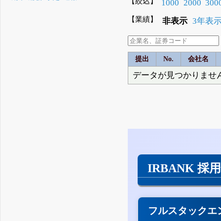
【絞込】
1000
2000
300
【業績】
非表示
3年表
提出
No.
会社名
データが見つかりませ
IRBANK 採
フルスタックエ