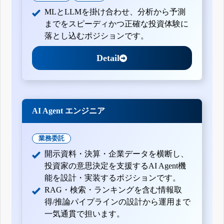
MLとLLMを掛け合わせ、分析から予測
までをスピーディかつ正確な投資体験に
落とし込むポジションです。
Detail
AI Agent エンジニア
業務委託
開示資料・決算・企業データを横断し、
投資家の意思決定を支援するAI Agent機
能を設計・実装するポジションです。
RAG・検索・ランキングを含む情報取
得/推論パイプラインの設計から運用まで
一気通貫で担います。