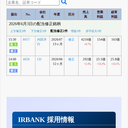
会社
売上
営業
経常
提出
No.
年度
区分
名
高
利益
利益
2026年6月3日の配当修正銘柄
配当修正2件
上方修正3件
下方修正1件
増益1件
赤字拡大1件
15:30
8057
内田洋
2026/07
修正
4210億
154億
163億
1
行
13ヶ月
+0.7%
14:00
4826
CIJ
2026/06
修正
292億
25.5億
25.8億
1
12ヶ月
+2.4%
+13.3%
+13.1%
IRBANK 採用情報