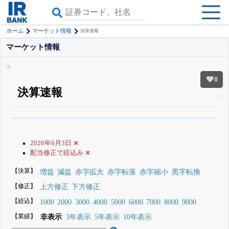
ホーム
マーケット情報
決算速報
マーケット情報
0
決算速報
β版IRBANKでは、
8月24日まで完全無料
銘柄スクリーニング
がさらに詳し
くできる
無料でβ版をはじめる
2026年6月3日
登録すると永久30%OFFと米株版の先行利用も付きます
配当修正で絞込み
【決算】
増益
減益
赤字拡大
赤字転落
赤字縮小
黒字転換
【修正】
上方修正
下方修正
【絞込】
1000
2000
3000
4000
5000
6000
7000
8000
9000
【業績】
非表示
3年表示
5年表示
10年表示