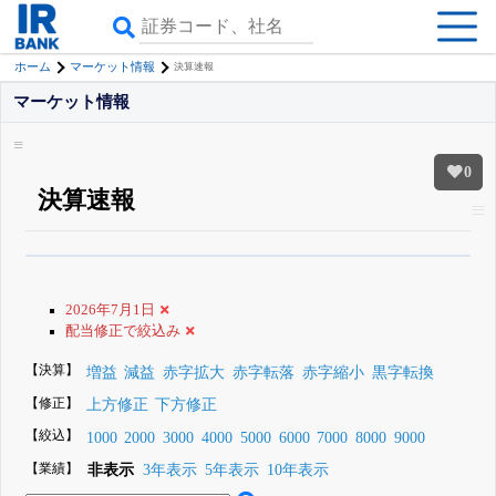
ホーム
マーケット情報
決算速報
マーケット情報
0
決算速報
β版IRBANKでは、
8月24日まで完全無料
銘柄スクリーニング
がさらに詳し
くできる
無料でβ版をはじめる
2026年7月1日
登録すると永久30%OFFと米株版の先行利用も付きます
配当修正で絞込み
【決算】
増益
減益
赤字拡大
赤字転落
赤字縮小
黒字転換
【修正】
上方修正
下方修正
【絞込】
1000
2000
3000
4000
5000
6000
7000
8000
9000
【業績】
非表示
3年表示
5年表示
10年表示