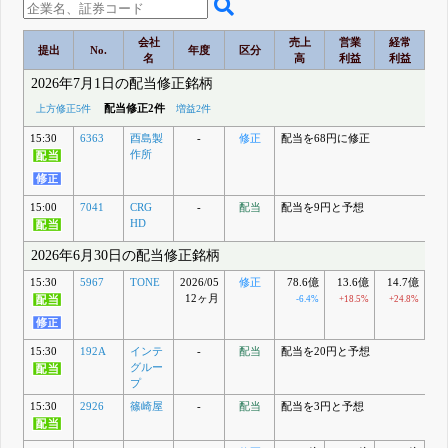
会社
売上
営業
経常
提出
No.
年度
区分
名
高
利益
利益
2026年7月1日の配当修正銘柄
配当修正2件
上方修正5件
増益2件
15:30
6363
酉島製
-
修正
配当を68円に修正
作所
15:00
7041
CRG
-
配当
配当を9円と予想
HD
2026年6月30日の配当修正銘柄
15:30
5967
TONE
2026/05
修正
78.6億
13.6億
14.7億
1
12ヶ月
-6.4%
+18.5%
+24.8%
+
15:30
192A
インテ
-
配当
配当を20円と予想
グルー
プ
15:30
2926
篠崎屋
-
配当
配当を3円と予想