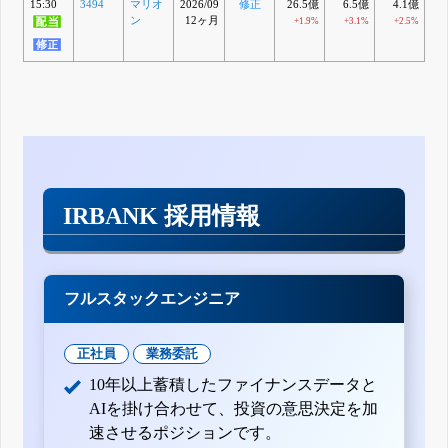
15:30
3494
マリオ
2026/09
修正
26.5億
6.5億
4.1億
ン
12ヶ月
+1.9%
+3.1%
+2.5%
+
IRBANK 採用情報
フルスタックエンジニア
正社員
業務委託
10年以上蓄積したファイナンスデータと
AIを掛け合わせて、投資の意思決定を加
速させるポジションです。