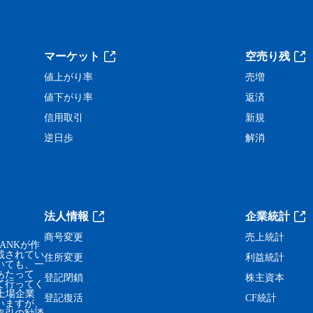
。
マーケット
空売り残
値上がり率
売増
値下がり率
返済
信用取引
新規
逆日歩
解消
法人情報
企業統計
商号変更
売上統計
ANKが作
載されてい
住所変更
利益統計
いても、一
あたって
登記閉鎖
株主資本
て行ってく
、上場企業
登記復活
CF統計
いますが、