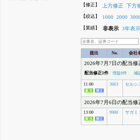
【修正】
上方修正
下方
【絞込】
1000
2000
300
【業績】
非表示
3年表
提出
No.
会社
2026年7月7日の配当
配当修正1件
増益8件
減
11:00
3663
セルシ
2026年7月6日の配当
13:00
9900
サガミ 