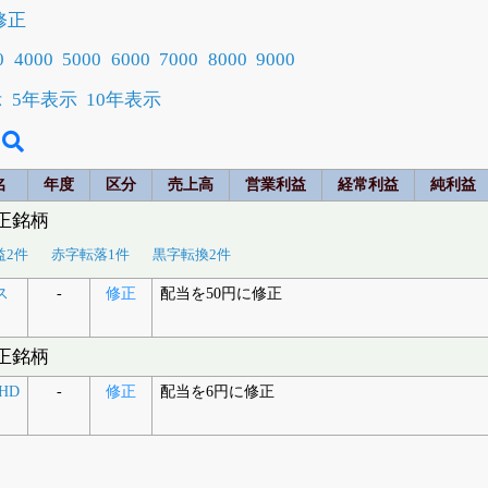
修正
0
4000
5000
6000
7000
8000
9000
示
5年表示
10年表示
名
年度
区分
売上高
営業利益
経常利益
純利益
修正銘柄
益2件
赤字転落1件
黒字転換2件
ス
-
修正
配当を50円に修正
修正銘柄
HD
-
修正
配当を6円に修正