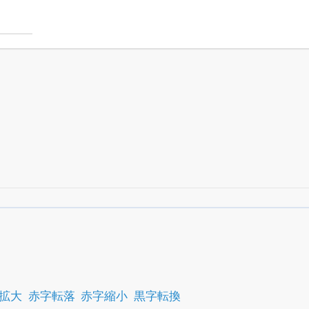
銘柄スクリーニング
がさらに詳しくできる
24日まで完全無料
でβ版をはじめる
OFFと米株版の先行利用も付きます
拡大
赤字転落
赤字縮小
黒字転換