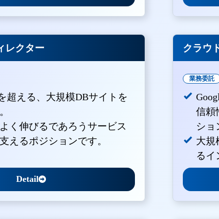
ィレクター
クラウド
業務委託
PVを超える、大規模DBサイトを
Goo
。
信頼
よく伸びるであろうサービス
ショ
支えるポジションです。
大規
るイ
Detail