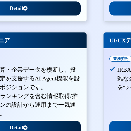
Detail
ジニア
UI/U
業務委託
算・企業データを横断し、投
IR
を支援するAI Agent機能を設
雑な
ポジションです。
をつ
・ランキングを含む情報取得/推
ンの設計から運用まで一気通
。
Detail