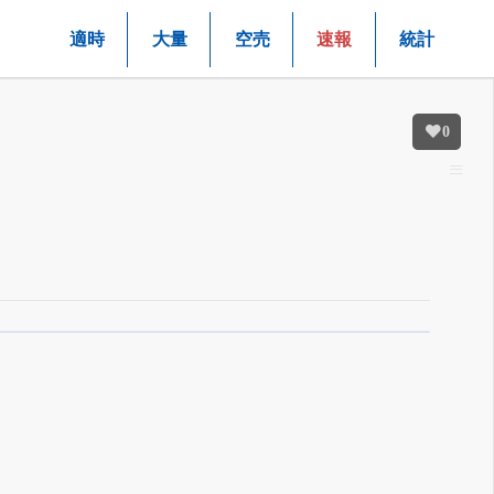
適時
大量
空売
速報
統計
0