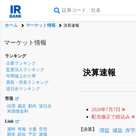
ホーム
マーケット情報
決算速報
マーケット情報
ランキング
企業ランキング
監査法人ランキング
決算速報
年間値上がり率
買長・売長ランキング
逆日歩ランキング
β版IRBANKでは、
8月
市況
無料
信用
裁定
動向
逆日歩
2026年7月7日
米国債金利
登録すると永久30%
配当修正で絞込み
Link
【決算】
適時
有報
大量
空売
増益
減益
赤字
期末
総会
予定
速報