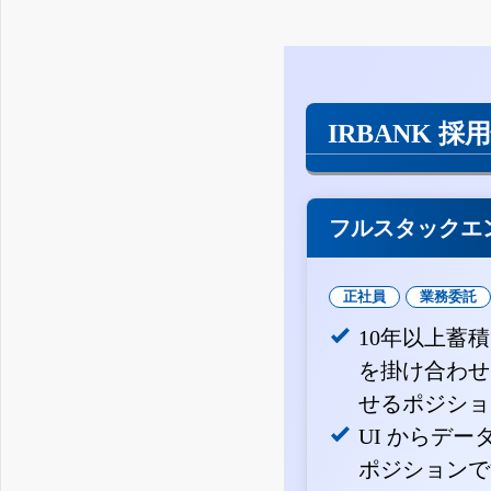
IRBANK 採
フルスタックエ
正社員
業務委託
10年以上蓄
を掛け合わせ
せるポジショ
UI からデ
ポジションで