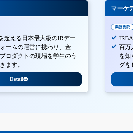
マーケ
業務委託
Vを超える日本最大級のIRデー
IR
ォームの運営に携わり、金
百万
プロダクトの現場を学生のう
を知
きます。
グを
Detail