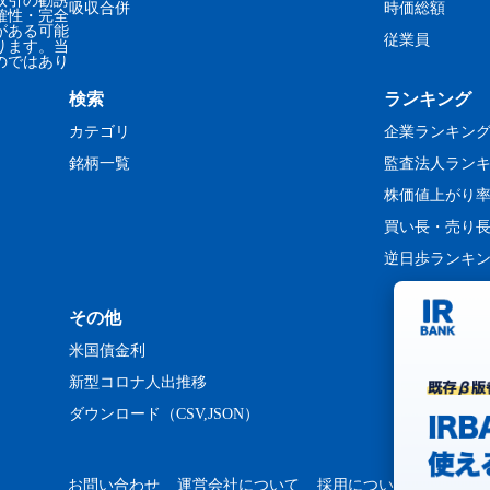
取引の勧誘
吸収合併
時価総額
確性・完全
がある可能
従業員
ります。当
のではあり
検索
ランキング
カテゴリ
企業ランキン
銘柄一覧
監査法人ラン
株価値上がり
買い長・売り
逆日歩ランキ
その他
米国債金利
新型コロナ人出推移
ダウンロード（CSV,JSON）
お問い合わせ
運営会社について
採用について
プライバ