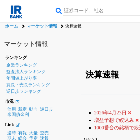
ホーム
マーケット情報
決算速報
マーケット情報
ランキング
企業ランキング
監査法人ランキング
決算速報
年間値上がり率
買長・売長ランキング
逆日歩ランキング
β版IRBANKでは、
8月
市況
無料
信用
裁定
動向
逆日歩
2026年4月23日
米国債金利
登録すると永久30%
増益予想で絞込み
Link
1000番台の銘柄で
適時
有報
大量
空売
期末
総会
予定
速報