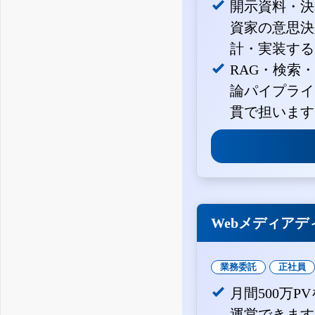
開示資料・決
資家の意思決定
計・実装する
RAG・検索
論パイプライ
貫で担います
Webメディアデ
業務委託
正社員
月間500万
運営できます