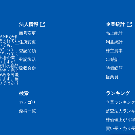
法人情報
企業統計
商号変更
売上統計
ANKが作
載されてい
住所変更
利益統計
いても、一
あたって
登記閉鎖
株主資本
て行ってく
、上場企業
登記復活
CF統計
いますが、
取引の勧誘
吸収合併
時価総額
確性・完全
がある可能
従業員
ります。当
のではあり
検索
ランキング
カテゴリ
企業ランキン
銘柄一覧
監査法人ラン
株価値上がり
買い長・売り