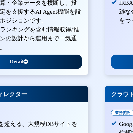
算・企業データを横断し、投
IR
を支援するAI Agent機能を設
雑な
ポジションです。
をつ
・ランキングを含む情報取得/推
ンの設計から運用まで一気通
。
Detail
ィレクター
クラウド
業務委託
PVを超える、大規模DBサイトを
Goo
。
信頼