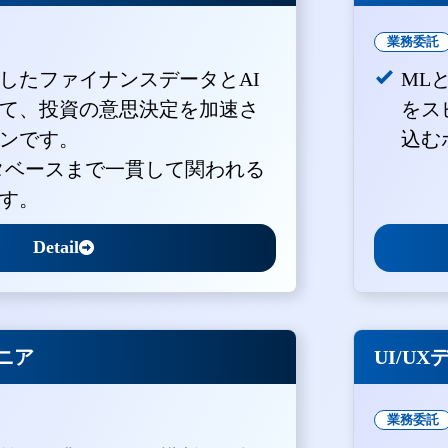
業務委託
積したファイナンスデータとAI
ML
て、投資の意思決定を加速さ
をス
ンです。
込む
ータベースまで一貫して関われる
す。
Detail
ジニア
UI/U
業務委託