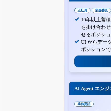
正社員
業務委託
10年以上蓄
を掛け合わせ
せるポジショ
UI からデ
ポジションで
AI Agent エン
業務委託