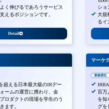
よく伸びるであろうサービス
ショ
支えるポジションです。
大規
るイ
Detail
マーケ
業務委託
Vを超える日本最大級のIRデー
IR
ォームの運営に携わり、金
百万
プロダクトの現場を学生のう
を知
きます。
グを