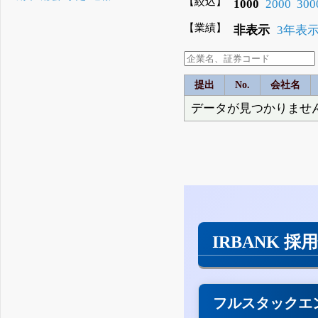
【絞込】
1000
2000
300
【業績】
非表示
3年表
提出
No.
会社名
データが見つかりませ
IRBANK 採
フルスタックエ