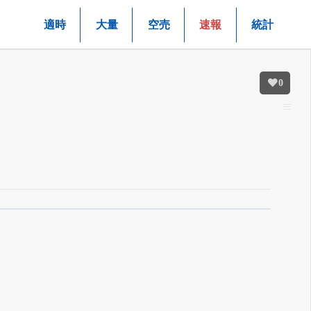
適時
大量
空売
速報
統計
0