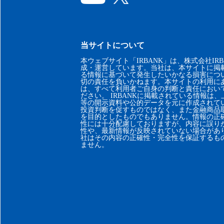
当サイトについて
本ウェブサイト「IRBANK」は、株式会社IRB
成・運営しています。当社は、本サイトに掲
る情報に基づいて発生したいかなる損害につ
切の責任を負いかねます。本サイトの利用に
は、すべて利用者ご自身の判断と責任におい
ださい。 IRBANKに掲載されている情報は
等の開示資料や公的データを元に作成されて
投資判断を促すものではなく、また金融商品
を目的としたものでもありません。情報の正
性には十分配慮しておりますが、内容に誤り
性や、最新情報が反映されていない場合があ
社はその内容の正確性・完全性を保証するも
ません。