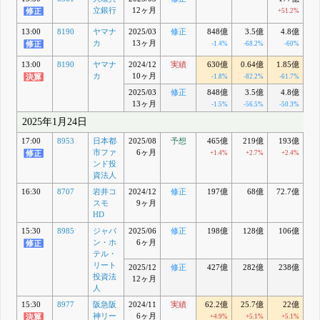
立銀行
12ヶ月
+51.2%
+
13:00
8190
ヤマナ
2025/03
修正
848億
3.5億
4.8億
カ
13ヶ月
-1.4%
-68.2%
-60%
13:00
8190
ヤマナ
2024/12
実績
630億
0.64億
1.85億
カ
10ヶ月
-1.8%
-82.2%
-61.7%
-
2025/03
修正
848億
3.5億
4.8億
13ヶ月
-1.5%
-56.5%
-50.3%
-
2025年1月24日
17:00
8953
日本都
2025/08
予想
465億
219億
193億
1
市ファ
6ヶ月
+1.4%
+2.7%
+2.4%
ンド投
資法人
16:30
8707
岩井コ
2024/12
修正
197億
68億
72.7億
5
スモ
9ヶ月
HD
15:30
8985
ジャパ
2025/06
修正
198億
128億
106億
1
ン・ホ
6ヶ月
テル・
リート
2025/12
修正
427億
282億
238億
2
投資法
12ヶ月
人
15:30
8977
阪急阪
2024/11
実績
62.2億
25.7億
22億
2
神リー
6ヶ月
+4.9%
+5.1%
+5.1%