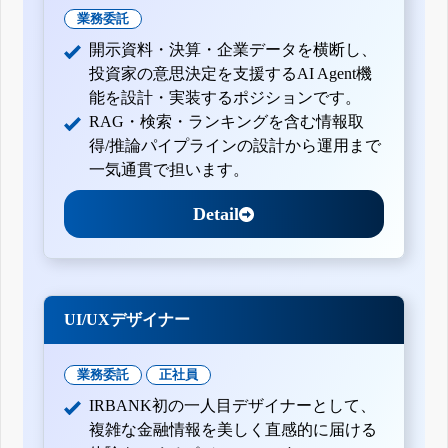
業務委託
開示資料・決算・企業データを横断し、
投資家の意思決定を支援するAI Agent機
能を設計・実装するポジションです。
RAG・検索・ランキングを含む情報取
得/推論パイプラインの設計から運用まで
一気通貫で担います。
Detail
UI/UXデザイナー
業務委託
正社員
IRBANK初の一人目デザイナーとして、
複雑な金融情報を美しく直感的に届ける