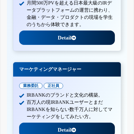
月間500万PVを超える日本最大級のIRデ
ータプラットフォームの運営に携わり、
金融・データ・プロダクトの現場を学生
のうちから体験できます。
Detail
マーケティングマネージャー
業務委託
正社員
IRBANKのブランドと文化の構築。
百万人の現IRBANKユーザーとまだ
IRBANKを知らない数千万人に対してマ
ーケティングをしてみたい方。
Detail