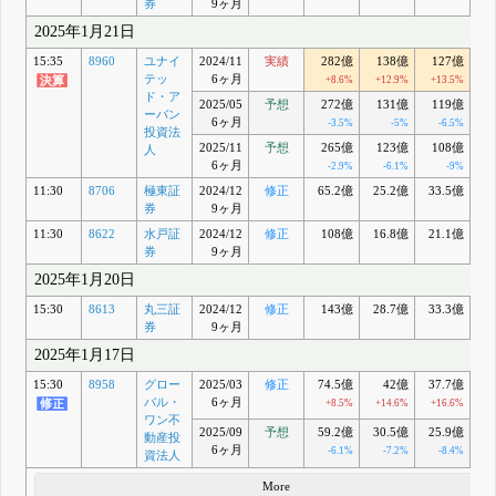
券
9ヶ月
2025年1月21日
15:35
8960
ユナイ
2024/11
実績
282億
138億
127億
1
テッ
6ヶ月
+8.6%
+12.9%
+13.5%
+
ド・ア
2025/05
予想
272億
131億
119億
1
ーバン
6ヶ月
-3.5%
-5%
-6.5%
投資法
2025/11
予想
265億
123億
108億
1
人
6ヶ月
-2.9%
-6.1%
-9%
11:30
8706
極東証
2024/12
修正
65.2億
25.2億
33.5億
4
券
9ヶ月
11:30
8622
水戸証
2024/12
修正
108億
16.8億
21.1億
1
券
9ヶ月
2025年1月20日
15:30
8613
丸三証
2024/12
修正
143億
28.7億
33.3億
2
券
9ヶ月
2025年1月17日
15:30
8958
グロー
2025/03
修正
74.5億
42億
37.7億
3
バル・
6ヶ月
+8.5%
+14.6%
+16.6%
+
ワン不
2025/09
予想
59.2億
30.5億
25.9億
2
動産投
6ヶ月
-6.1%
-7.2%
-8.4%
資法人
More