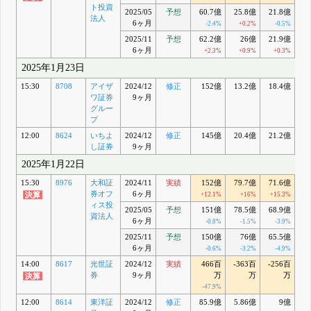
ト投資
2025/05
予想
60.7億
25.8億
21.8億
2
法人
6ヶ月
-2.4%
+0.2%
-0.5%
2025/11
予想
62.2億
26億
21.9億
2
6ヶ月
+2.3%
+0.9%
+0.3%
2025年1月23日
15:30
8708
アイザ
2024/12
修正
152億
13.2億
18.4億
2
ワ証券
9ヶ月
グルー
プ
12:00
8624
いちよ
2024/12
修正
145億
20.4億
21.2億
し証券
9ヶ月
2025年1月22日
15:30
8976
大和証
2024/11
実績
152億
79.7億
71.6億
7
券オフ
6ヶ月
+12.1%
+16%
+15.3%
+
ィス投
2025/05
予想
151億
78.5億
68.9億
6
資法人
6ヶ月
-0.8%
-1.5%
-3.9%
2025/11
予想
150億
76億
65.5億
6
6ヶ月
-0.6%
-3.2%
-4.9%
14:00
8617
光世証
2024/12
実績
466百
-363百
-256百
-
券
9ヶ月
万
万
万
-47.9%
12:00
8614
東洋証
2024/12
修正
85.9億
5.86億
9億
1