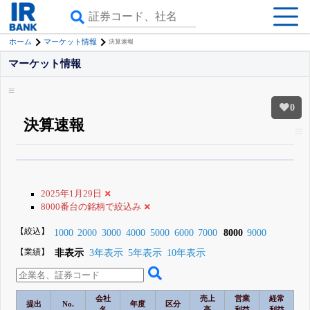
ホーム
マーケット情報
決算速報
マーケット情報
0
決算速報
β版IRBANKでは、
8月24日まで完全無料
すべての機能
が無料で使える
無料でβ版をはじめる
2025年1月29日
登録すると永久30%OFFと米株版の先行利用も付きます
8000番台の銘柄で絞込み
【絞込】
1000
2000
3000
4000
5000
6000
7000
8000
9000
【業績】
非表示
3年表示
5年表示
10年表示
会社
売上
営業
経常
提出
No.
年度
区分
名
高
利益
利益