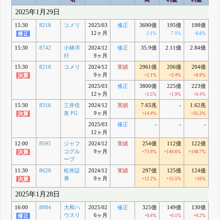
2025年1月29日
15:30
8218
コメリ
2025/03
修正
3690億
195億
198億
1
12ヶ月
-2.1%
-7.1%
-8.8%
-
15:30
8742
小林洋
2024/12
修正
35.9億
2.11億
2.84億
2
行
9ヶ月
15:30
8218
コメリ
2024/12
実績
2961億
206億
204億
1
9ヶ月
+2.1%
+2.4%
+0.9%
2025/03
修正
3800億
225億
223億
1
12ヶ月
+2.5%
+1.9%
+0.4%
15:30
8316
三井住
2024/12
実績
7.65兆
-
1.62兆
1
友 FG
9ヶ月
+14.4%
+35.3%
+
2025/03
修正
-
-
-
1
12ヶ月
+
12:00
8595
ジャフ
2024/12
実績
254億
112億
122億
8
コグル
9ヶ月
+73.9%
+149.6%
+148.7%
+
ープ
11:30
8628
松井証
2024/12
実績
297億
125億
124億
8
券
9ヶ月
+12.2%
+15.5%
+16%
+
2025年1月28日
16:00
8984
大和ハ
2025/02
修正
325億
149億
130億
1
ウスリ
6ヶ月
+0.6%
+0.1%
+0.2%