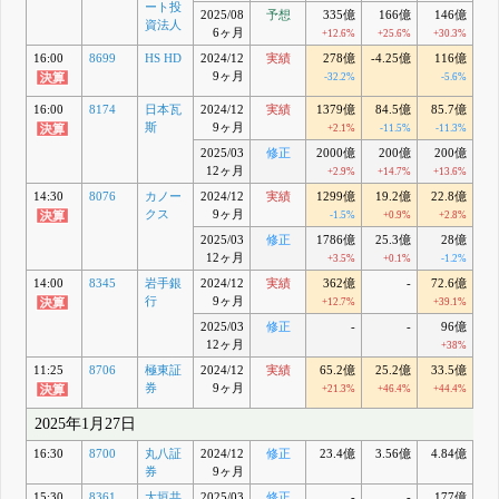
ート投
2025/08
予想
335億
166億
146億
1
資法人
6ヶ月
+12.6%
+25.6%
+30.3%
+
16:00
8699
HS HD
2024/12
実績
278億
-4.25億
116億
9
9ヶ月
-32.2%
-5.6%
+
16:00
8174
日本瓦
2024/12
実績
1379億
84.5億
85.7億
斯
9ヶ月
+2.1%
-11.5%
-11.3%
-
2025/03
修正
2000億
200億
200億
1
12ヶ月
+2.9%
+14.7%
+13.6%
+
14:30
8076
カノー
2024/12
実績
1299億
19.2億
22.8億
1
クス
9ヶ月
-1.5%
+0.9%
+2.8%
2025/03
修正
1786億
25.3億
28億
1
12ヶ月
+3.5%
+0.1%
-1.2%
14:00
8345
岩手銀
2024/12
実績
362億
-
72.6億
5
行
9ヶ月
+12.7%
+39.1%
+
2025/03
修正
-
-
96億
12ヶ月
+38%
+
11:25
8706
極東証
2024/12
実績
65.2億
25.2億
33.5億
4
券
9ヶ月
+21.3%
+46.4%
+44.4%
+
2025年1月27日
16:30
8700
丸八証
2024/12
修正
23.4億
3.56億
4.84億
3
券
9ヶ月
15:30
8361
大垣共
2025/03
修正
-
-
177億
1