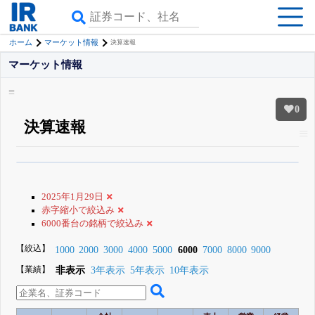
ホーム
マーケット情報
決算速報
マーケット情報
0
決算速報
β版IRBANKでは、
8月24日まで完全無料
銘柄スクリーニング
がさらに詳し
くできる
無料でβ版をはじめる
2025年1月29日
登録すると永久30%OFFと米株版の先行利用も付きます
赤字縮小で絞込み
6000番台の銘柄で絞込み
【絞込】
1000
2000
3000
4000
5000
6000
7000
8000
9000
【業績】
非表示
3年表示
5年表示
10年表示