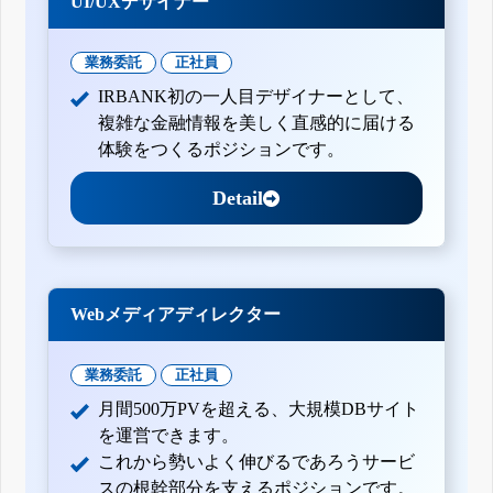
UI/UXデザイナー
業務委託
正社員
IRBANK初の一人目デザイナーとして、
複雑な金融情報を美しく直感的に届ける
体験をつくるポジションです。
Detail
Webメディアディレクター
業務委託
正社員
月間500万PVを超える、大規模DBサイト
を運営できます。
これから勢いよく伸びるであろうサービ
スの根幹部分を支えるポジションです。