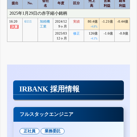
会社
売上
営業
経常
提出
No.
年度
区分
名
高
利益
利益
2025年1月29日の赤字縮小銘柄
16:20
6111
旭精機
2024/12
実績
80.4億
-1.21億
-0.44億
2
工業
9ヶ月
-4.8%
+5
2025/03
修正
126億
-1.6億
-0.8億
12ヶ月
-4.1%
+
IRBANK 採用情報
フルスタックエンジニア
正社員
業務委託