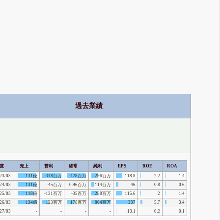
過去業績
度
売上
営利
経常
純利
EPS
ROE
ROA
23/03
131億
348百万
428百万
296百万
118.8
2.2
1.4
24/03
131億
-45百万
0.96百万
114百万
46
0.8
0.6
25/03
118億
-121百万
-35百万
288百万
115.6
2
1.4
26/03
134億
123百万
178百万
804百万
337
5.7
3.4
27/03
-
-
-
-
13.1
0.2
0.1