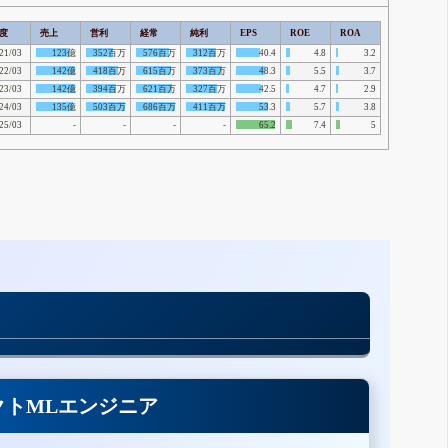
度
売上
営利
経常
純利
EPS
ROE
ROA
21/03
123億
352百万
576百万
312百万
40.4
4.8
3.2
22/03
142億
418百万
615百万
373百万
48.3
5.5
3.7
23/03
142億
394百万
621百万
327百万
42.5
4.7
2.9
24/03
135億
503百万
686百万
411百万
53.3
5.7
3.8
25/03
-
-
-
-
65.2
7.4
5
クトMLエンジニア