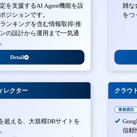
を支援するAI Agent機能を設
雑な
ポジションです。
をつ
・ランキングを含む情報取得/推
ンの設計から運用まで一気通
。
Detail
ィレクター
クラウド
業務委託
PVを超える、大規模DBサイトを
Goo
。
信頼