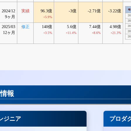
年
2024/12
実績
96.3億
-3億
-2.71億
-3.22億
20
9ヶ月
+5.9%
20
2025/03
修正
140億
5.6億
7.44億
4.98億
20
20
12ヶ月
+3.5%
+11.4%
+8.6%
+21.3%
20
用情報
ンジニア
プロダ