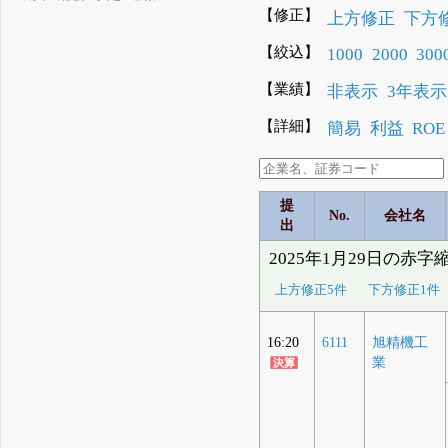
【修正】
上方修正
下方
【絞込】
1000
2000
300
【業績】
非表示
3年表示
【詳細】
簡易
利益
ROE
提
No.
会社名
出
2025年1月29日の赤字
上方修正5件
下方修正1件
16:20
6111
旭精機工
業