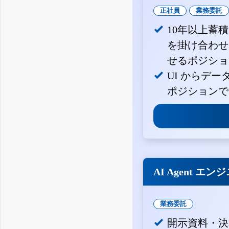
正社員
業務委託
10年以上蓄
を掛け合わせ
せるポジショ
UI からデ
ポジションで
AI Agent エン
業務委託
開示資料・決