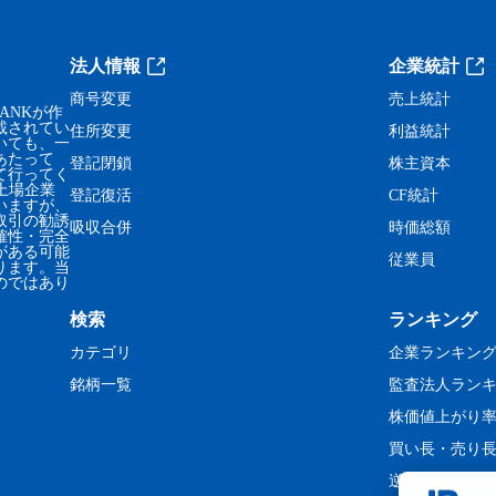
法人情報
企業統計
商号変更
売上統計
ANKが作
載されてい
住所変更
利益統計
いても、一
あたって
登記閉鎖
株主資本
て行ってく
、上場企業
登記復活
CF統計
いますが、
取引の勧誘
吸収合併
時価総額
確性・完全
がある可能
従業員
ります。当
のではあり
検索
ランキング
カテゴリ
企業ランキン
銘柄一覧
監査法人ラン
株価値上がり
買い長・売り
逆日歩ランキ