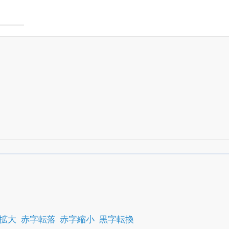
銘柄スクリーニング
がさらに詳しくできる
24日まで完全無料
でβ版をはじめる
OFFと米株版の先行利用も付きます
拡大
赤字転落
赤字縮小
黒字転換