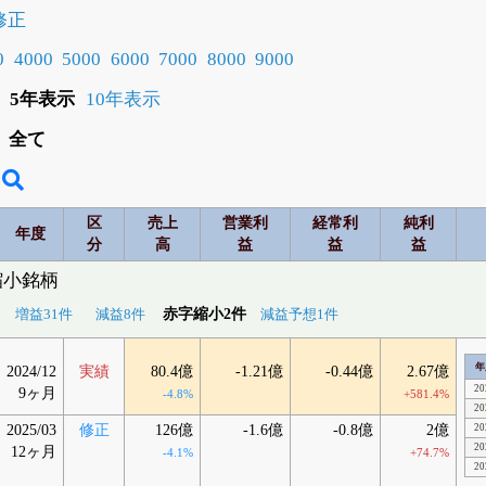
修正
0
4000
5000
6000
7000
8000
9000
5年表示
10年表示
全て
区
売上
営業利
経常利
純利
年度
分
高
益
益
益
縮小銘柄
赤字縮小2件
増益31件
減益8件
減益予想1件
年
2024/12
実績
80.4億
-1.21億
-0.44億
2.67億
20
9ヶ月
-4.8%
+581.4%
20
2025/03
修正
126億
-1.6億
-0.8億
2億
20
20
12ヶ月
-4.1%
+74.7%
20