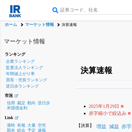
ホーム
マーケット情報
決算速報
マーケット情報
ランキング
企業ランキング
監査法人ランキング
決算速報
年間値上がり率
買長・売長ランキング
逆日歩ランキング
β版IRBANKでは、
8月
市況
無料
信用
裁定
動向
逆日歩
2025年1月29日
米国債金利
登録すると永久30%
赤字縮小で絞込み
Link
【決算】
適時
有報
大量
空売
増益
減益
赤字
期末
総会
予定
速報