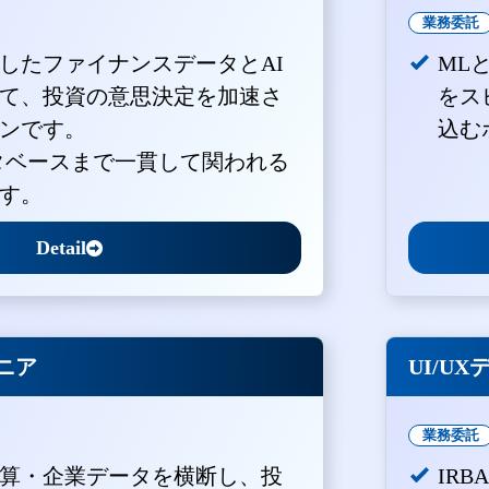
業務委託
積したファイナンスデータとAI
ML
て、投資の意思決定を加速さ
をス
ンです。
込む
ータベースまで一貫して関われる
す。
Detail
ジニア
UI/U
業務委託
算・企業データを横断し、投
IR