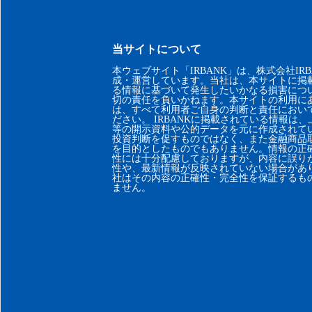
当サイトについて
本ウェブサイト「IRBANK」は、株式会社IRB
成・運営しています。当社は、本サイトに掲
る情報に基づいて発生したいかなる損害につ
切の責任を負いかねます。本サイトの利用に
は、すべて利用者ご自身の判断と責任におい
ださい。 IRBANKに掲載されている情報は
等の開示資料や公的データを元に作成されて
投資判断を促すものではなく、また金融商品
を目的としたものでもありません。情報の正
性には十分配慮しておりますが、内容に誤り
性や、最新情報が反映されていない場合があ
社はその内容の正確性・完全性を保証するも
ません。