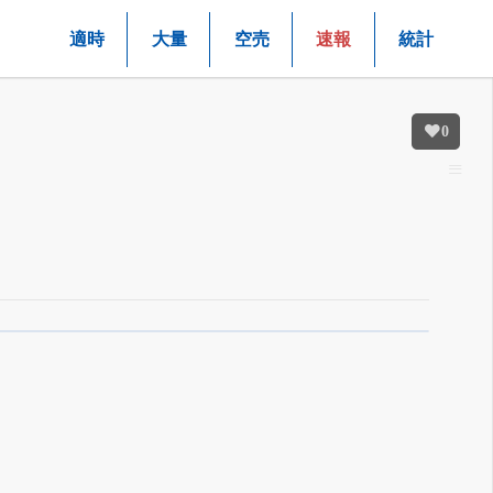
適時
大量
空売
速報
統計
0