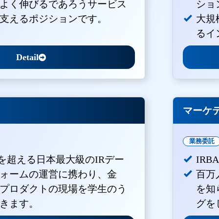
よく伸びるであろうサービス
ショ
支えるポジションです。
大規
るイ
Detail
マーケ
業務委託
Vを超える日本最大級のIRデー
IR
ォームの運営に携わり、金
百万
プロダクトの現場を学生のう
を知
きます。
グを