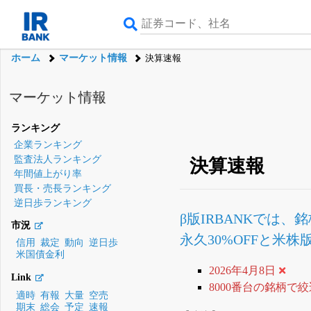
ホーム
マーケット情報
決算速報
マーケット情報
ランキング
企業ランキング
監査法人ランキング
決算速報
年間値上がり率
買長・売長ランキング
逆日歩ランキング
β版IRBANKでは、
銘
市況
永久30%OFFと米
信用
裁定
動向
逆日歩
米国債金利
2026年4月8日
Link
8000番台の銘柄で
適時
有報
大量
空売
期末
総会
予定
速報