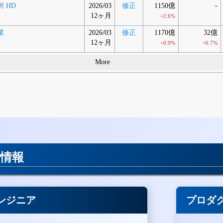
 HD
2026/03
修正
1150億
-
12ヶ月
+2.6%
業
2026/03
修正
1170億
32億
12ヶ月
+0.9%
+6.7%
More
用情報
ンジニア
プロダ