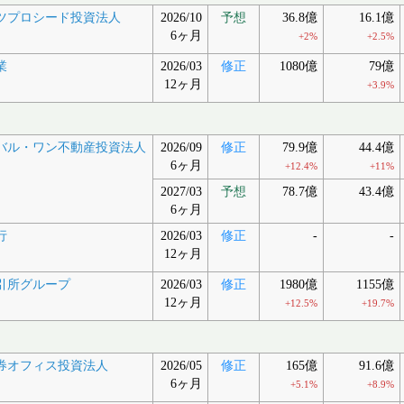
ツプロシード投資法人
2026/10
予想
36.8億
16.1億
6ヶ月
+2%
+2.5%
業
2026/03
修正
1080億
79億
12ヶ月
+3.9%
バル・ワン不動産投資法人
2026/09
修正
79.9億
44.4億
6ヶ月
+12.4%
+11%
2027/03
予想
78.7億
43.4億
6ヶ月
行
2026/03
修正
-
-
12ヶ月
引所グループ
2026/03
修正
1980億
1155億
12ヶ月
+12.5%
+19.7%
券オフィス投資法人
2026/05
修正
165億
91.6億
6ヶ月
+5.1%
+8.9%