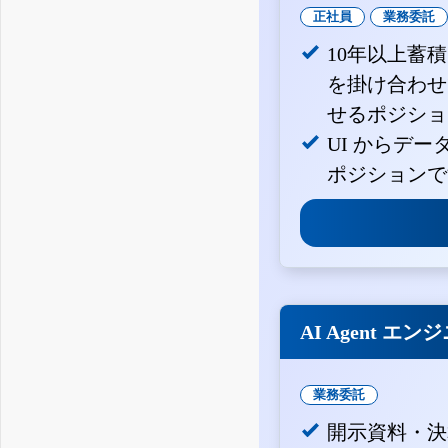
正社員
業務委託
10年以上蓄
を掛け合わせ
せるポジショ
UI からデ
ポジションで
AI Agent エン
業務委託
開示資料・決