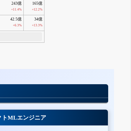
243億
165億
+11.4%
+12.2%
42.5億
34億
+6.3%
+13.3%
クトMLエンジニア