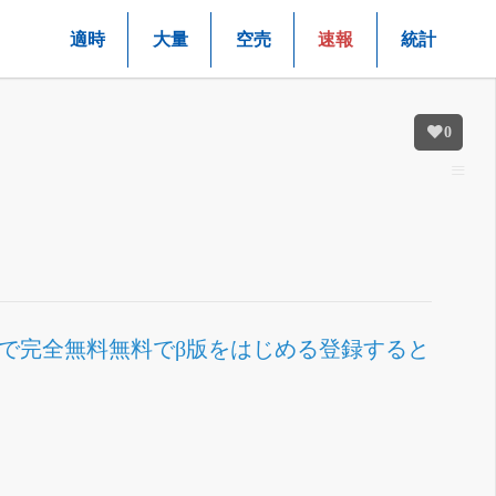
適時
大量
空売
速報
統計
0
まで完全無料
無料でβ版をはじめる
登録すると