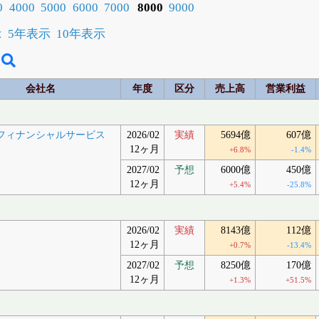
0
4000
5000
6000
7000
8000
9000
示
5年表示
10年表示
会社名
年度
区分
売上高
営業利益
フィナンシャルサービス
2026/02
実績
5694億
607億
12ヶ月
+6.8%
-1.4%
2027/02
予想
6000億
450億
12ヶ月
+5.4%
-25.8%
2026/02
実績
8143億
112億
12ヶ月
+0.7%
-13.4%
2027/02
予想
8250億
170億
12ヶ月
+1.3%
+51.5%