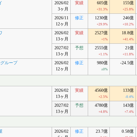
イ
2026/02
実績
605億
155億
3ヶ月
+31.3%
+25.8%
2026/11
修正
1230億
246億
12ヶ月
+29.9%
+10.2%
ワ
2026/02
実績
2527億
18.8億
13ヶ月
+1%
+41.4%
2027/02
予想
2555億
21億
13ヶ月
+1.1%
+11.8%
icグループ
2026/02
修正
980億
-24.5億
12ヶ月
±0%
2026/02
実績
4560億
133億
13ヶ月
+2.5%
-0.4%
2027/02
予想
4780億
143億
13ヶ月
+4.8%
+7.4%
屋
2026/02
修正
23.7億
0.58億