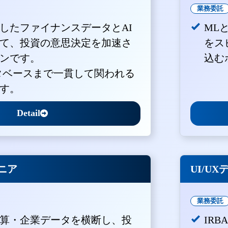
業務委託
積したファイナンスデータとAI
ML
て、投資の意思決定を加速さ
をス
ンです。
込む
ータベースまで一貫して関われる
す。
Detail
ジニア
UI/U
業務委託
算・企業データを横断し、投
IR