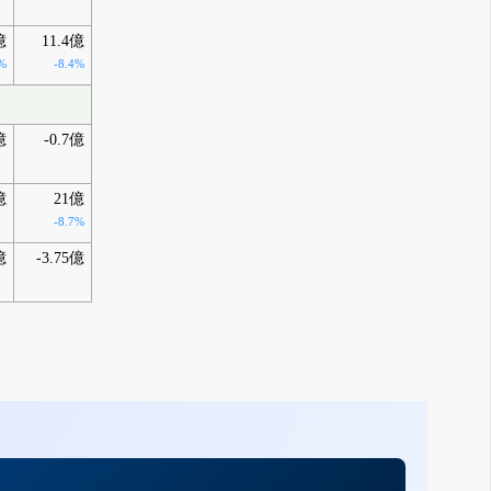
億
11.4億
%
-8.4%
億
-0.7億
億
21億
-8.7%
億
-3.75億