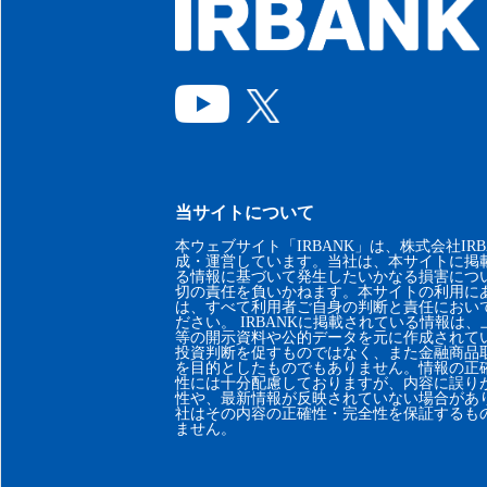
当サイトについて
本ウェブサイト「IRBANK」は、株式会社IRB
成・運営しています。当社は、本サイトに掲
る情報に基づいて発生したいかなる損害につ
切の責任を負いかねます。本サイトの利用に
は、すべて利用者ご自身の判断と責任におい
ださい。 IRBANKに掲載されている情報は
等の開示資料や公的データを元に作成されて
投資判断を促すものではなく、また金融商品
を目的としたものでもありません。情報の正
性には十分配慮しておりますが、内容に誤り
性や、最新情報が反映されていない場合があ
社はその内容の正確性・完全性を保証するも
ません。