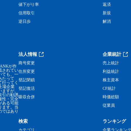
値下がり率
返済
信用取引
新規
逆日歩
解消
法人情報
企業統計
商号変更
売上統計
ANKが作
載されてい
住所変更
利益統計
いても、一
あたって
登記閉鎖
株主資本
て行ってく
、上場企業
登記復活
CF統計
いますが、
取引の勧誘
吸収合併
時価総額
確性・完全
がある可能
従業員
ります。当
のではあり
検索
ランキング
カテゴリ
企業ランキン