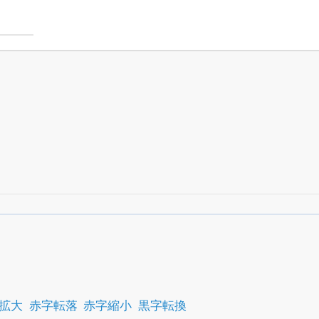
銘柄スクリーニング
がさらに詳しくできる
24日まで完全無料
でβ版をはじめる
OFFと米株版の先行利用も付きます
拡大
赤字転落
赤字縮小
黒字転換