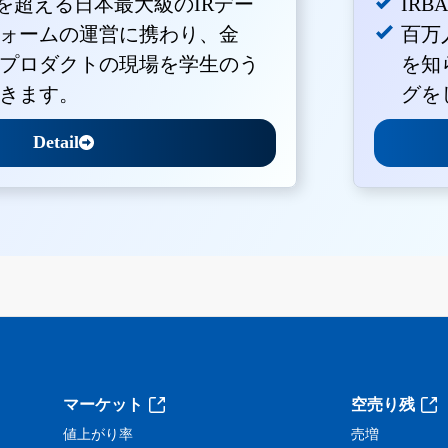
Vを超える日本最大級のIRデー
IR
ォームの運営に携わり、金
百万
プロダクトの現場を学生のう
を知
きます。
グを
Detail
。
マーケット
空売り残
値上がり率
売増