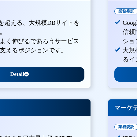
業務委託
PVを超える、大規模DBサイトを
Goo
。
信頼
よく伸びるであろうサービス
ショ
支えるポジションです。
大規
るイ
Detail
マーケ
業務委託