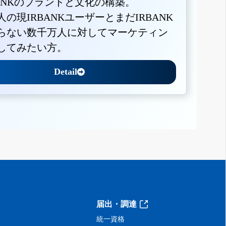
BANKのブランドと文化の構築。
人の現IRBANKユーザーとまだIRBANK
らない数千万人に対してマーケティン
してみたい方。
Detail
届出・調達
統一資格