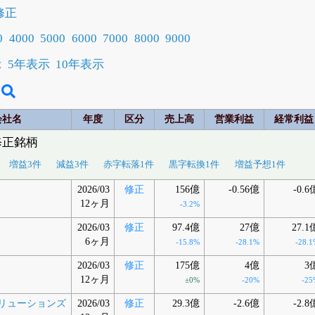
修正
0
4000
5000
6000
7000
8000
9000
示
5年表示
10年表示
会社名
年度
区分
売上高
営業利益
経常利益
修正銘柄
増益3件
減益3件
赤字転落1件
黒字転換1件
増益予想1件
2026/03
修正
156億
-0.56億
-0.6
12ヶ月
-3.2%
2026/03
修正
97.4億
27億
27.1
6ヶ月
-15.8%
-28.1%
-28.1
2026/03
修正
175億
4億
3
12ヶ月
±0%
-20%
-25
リューションズ
2026/03
修正
29.3億
-2.6億
-2.8