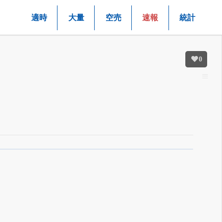
適時
大量
空売
速報
統計
0