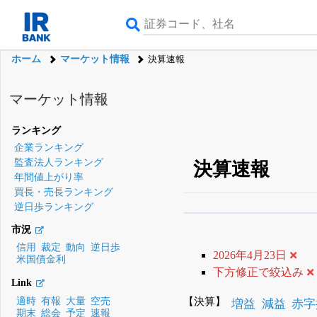
ホーム
マーケット情報
決算速報
マーケット情報
ランキング
企業ランキング
監査法人ランキング
決算速報
年間値上がり率
買長・売長ランキング
逆日歩ランキング
β版IRBANKでは、
8月
市況
無料
信用
裁定
動向
逆日歩
2026年4月23日
米国債金利
登録すると永久30%
下方修正で絞込み
Link
【決算】
適時
有報
大量
空売
増益
減益
赤字
期末
総会
予定
速報