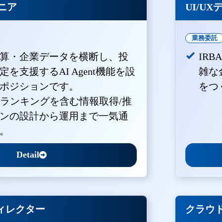
ジニア
UI/U
業務委託
算・企業データを横断し、投
IR
を支援するAI Agent機能を設
雑な
ポジションです。
をつ
・ランキングを含む情報取得/推
ンの設計から運用まで一気通
。
Detail
ィレクター
クラウド