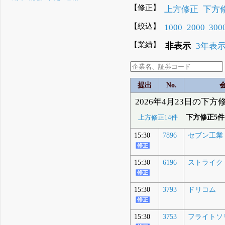
【修正】
上方修正
下方
【絞込】
1000
2000
300
【業績】
非表示
3年表
提出
No.
2026年4月23日の下方
下方修正5件
上方修正14件
15:30
7896
セブン工業
15:30
6196
ストライク
15:30
3793
ドリコム
15:30
3753
フライトソ