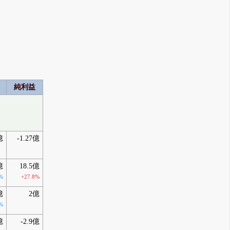
純利益
億
-1.27億
億
18.5億
%
+27.8%
億
2億
%
億
-2.9億