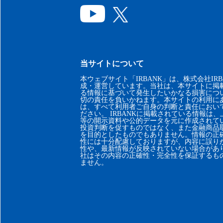
当サイトについて
本ウェブサイト「IRBANK」は、株式会社IRB
成・運営しています。当社は、本サイトに掲
る情報に基づいて発生したいかなる損害につ
切の責任を負いかねます。本サイトの利用に
は、すべて利用者ご自身の判断と責任におい
ださい。 IRBANKに掲載されている情報は
等の開示資料や公的データを元に作成されて
投資判断を促すものではなく、また金融商品
を目的としたものでもありません。情報の正
性には十分配慮しておりますが、内容に誤り
性や、最新情報が反映されていない場合があ
社はその内容の正確性・完全性を保証するも
ません。