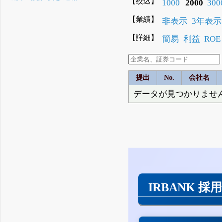
【絞込】
1000
2000
300
【業績】
非表示
3年表示
【詳細】
簡易
利益
ROE
提出
No.
会社名
データが見つかりませ
IRBANK 採