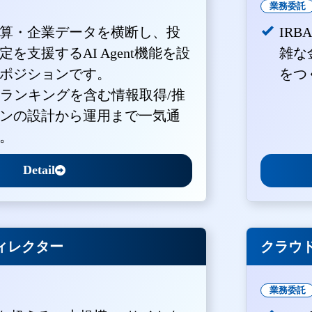
業務委託
算・企業データを横断し、投
IR
を支援するAI Agent機能を設
雑な
ポジションです。
をつ
・ランキングを含む情報取得/推
ンの設計から運用まで一気通
。
Detail
ィレクター
クラウド
業務委託