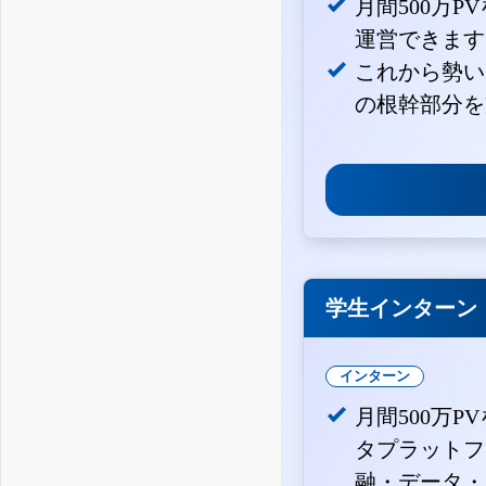
月間500万
運営できます
これから勢い
の根幹部分を
学生インターン
インターン
月間500万P
タプラットフ
融・データ・