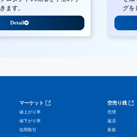
きます。
グを
Detail
。
マーケット
空売り残
値上がり率
売増
値下がり率
返済
信用取引
新規