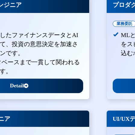
ンジニア
プロダ
業務委託
積したファイナンスデータとAI
ML
て、投資の意思決定を加速さ
をス
ンです。
込む
ータベースまで一貫して関われる
す。
Detail
ジニア
UI/U