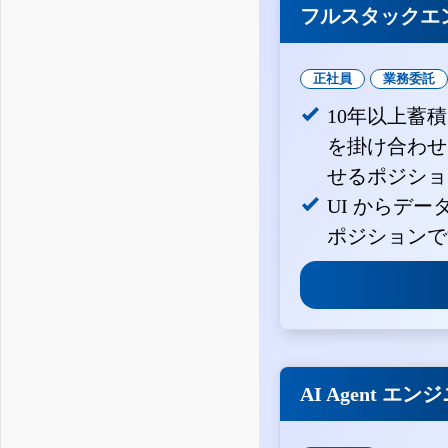
フルスタックエ
正社員
業務委託
10年以上蓄
を掛け合わせ
せるポジショ
UI からデ
ポジションで
AI Agent エン