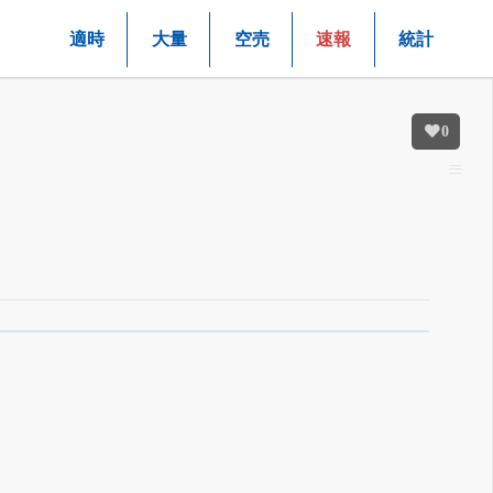
適時
大量
空売
速報
統計
0