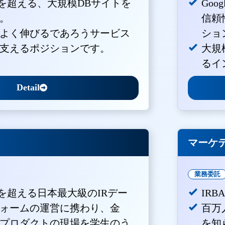
PVを超える、大規模DBサイトを
Goo
。
信頼
よく伸びるであろうサービス
ショ
支えるポジションです。
大規
るイ
Detail
マーケ
業務委託
Vを超える日本最大級のIRデー
IR
ォームの運営に携わり、金
百万
プロダクトの現場を学生のう
を知