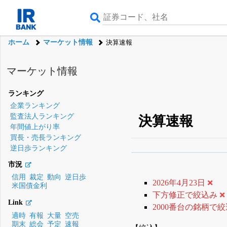
ホーム
マーケット情報
決算速報
マーケット情報
ランキング
企業ランキング
監査法人ランキング
決算速報
年間値上がり率
買長・売長ランキング
逆日歩ランキング
β版IRBANKでは、
8月
市況
無料
信用
裁定
動向
逆日歩
2026年4月23日
米国債金利
登録すると永久30%
下方修正で絞込み
Link
2000番台の銘柄で
適時
有報
大量
空売
期末
総会
予定
速報