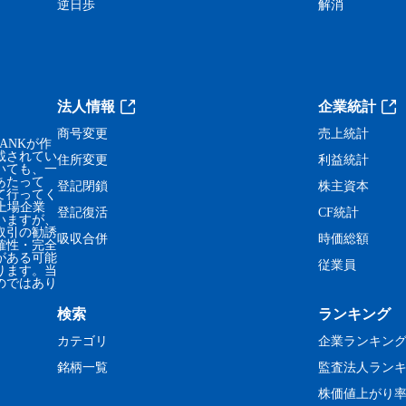
逆日歩
解消
法人情報
企業統計
商号変更
売上統計
ANKが作
載されてい
住所変更
利益統計
いても、一
あたって
登記閉鎖
株主資本
て行ってく
、上場企業
登記復活
CF統計
いますが、
取引の勧誘
吸収合併
時価総額
確性・完全
がある可能
従業員
ります。当
のではあり
検索
ランキング
カテゴリ
企業ランキン
銘柄一覧
監査法人ラン
株価値上がり