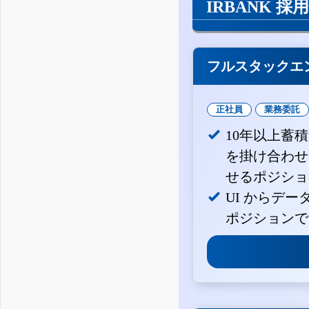
IRBANK 採
フルスタックエ
正社員
業務委託
10年以上蓄
を掛け合わせ
せるポジショ
UI からデ
ポジションで