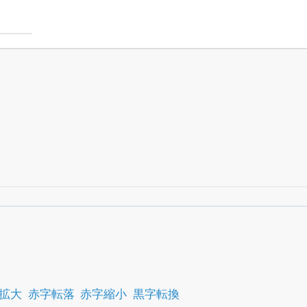
銘柄スクリーニング
がさらに詳しくできる
24日まで完全無料
でβ版をはじめる
OFFと米株版の先行利用も付きます
拡大
赤字転落
赤字縮小
黒字転換