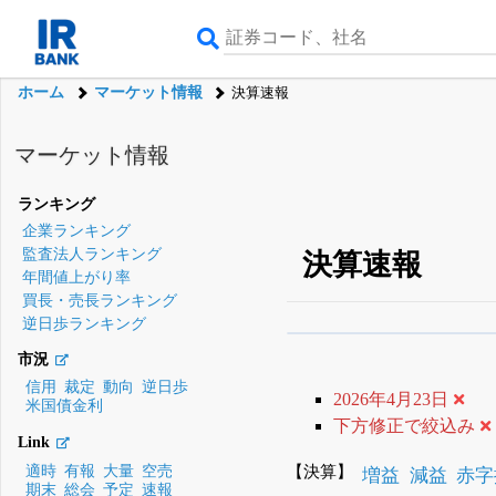
ホーム
マーケット情報
決算速報
マーケット情報
ランキング
企業ランキング
監査法人ランキング
決算速報
年間値上がり率
買長・売長ランキング
逆日歩ランキング
β版IRBANKでは、
8月
市況
無料
信用
裁定
動向
逆日歩
2026年4月23日
米国債金利
登録すると永久30%
下方修正で絞込み
Link
【決算】
適時
有報
大量
空売
増益
減益
赤字
期末
総会
予定
速報