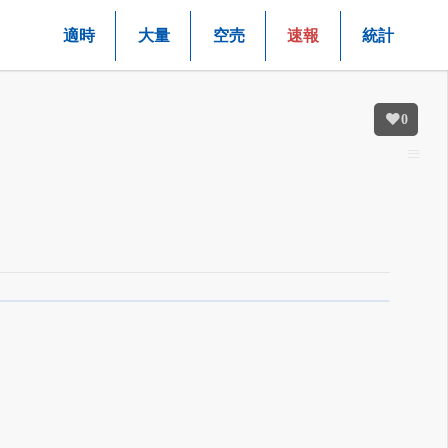
適時
大量
空売
速報
統計
0