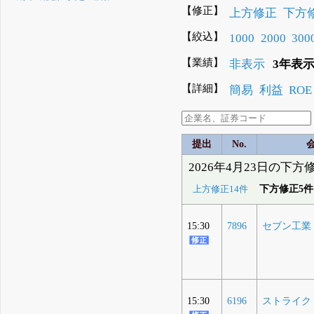
【修正】
上方修正
下方
【絞込】
1000
2000
300
【業績】
非表示
3年表
【詳細】
簡易
利益
ROE
提出
No.
2026年4月23日の下方
下方修正5件
上方修正14件
15:30
7896
セブン工業
15:30
6196
ストライク