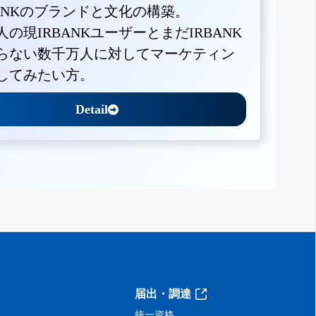
BANKのブランドと文化の構築。
人の現IRBANKユーザーとまだIRBANK
らない数千万人に対してマーケティン
してみたい方。
Detail
届出・調達
統一資格