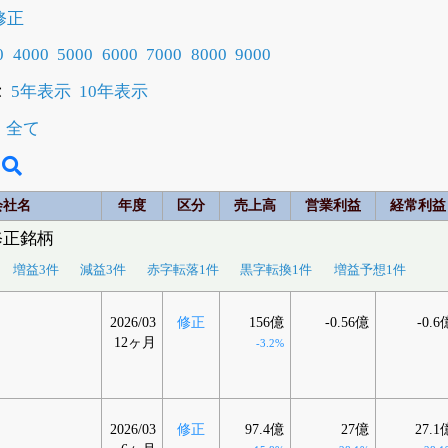
修正
0
4000
5000
6000
7000
8000
9000
示
5年表示
10年表示
全て
会社名
年度
区分
売上高
営業利益
経常利益
修正銘柄
増益3件
減益3件
赤字転落1件
黒字転換1件
増益予想1件
2026/03
修正
156億
-0.56億
-0.6
12ヶ月
-3.2%
2026/03
修正
97.4億
27億
27.1