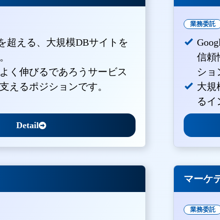
業務委託
PVを超える、大規模DBサイトを
Goo
。
信頼
よく伸びるであろうサービス
ショ
支えるポジションです。
大規
るイ
Detail
マーケ
業務委託