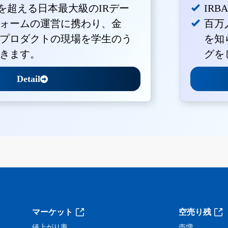
Vを超える日本最大級のIRデー
IR
ォームの運営に携わり、金
百万
プロダクトの現場を学生のう
を知
きます。
グを
Detail
。
マーケット
空売り残
値上がり率
売増