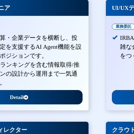
ジニア
UI/U
業務委託
算・企業データを横断し、投
IR
を支援するAI Agent機能を設
雑な
ポジションです。
をつ
・ランキングを含む情報取得/推
ンの設計から運用まで一気通
。
Detail
ィレクター
クラウド