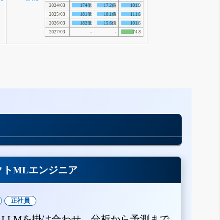
2024/03
174億
17.2億
101.9
2025/03
181億
18.1億
111.6
2026/03
182億
15.6億
101.6
2027/03
-
-
74.8
クトMLエンジニア
正社員
とLLMを掛け合わせ、分析から予測まで