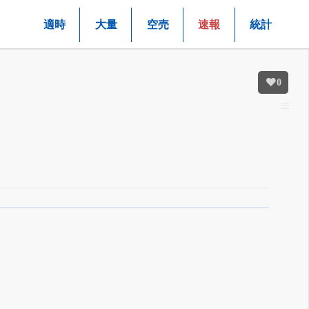
適時
大量
空売
速報
統計
0