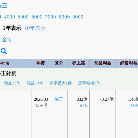
修正
0
4000
5000
6000
7000
8000
9000
5年表示
10年表示
全て
会社名
年度
区分
売上高
営業利益
経常利益
修正銘柄
増益21件
減益13件
赤字拡大1件
黒字転換3件
2026/03
修正
832億
-0.27億
1.46
13ヶ月
-0.3%
-38.8