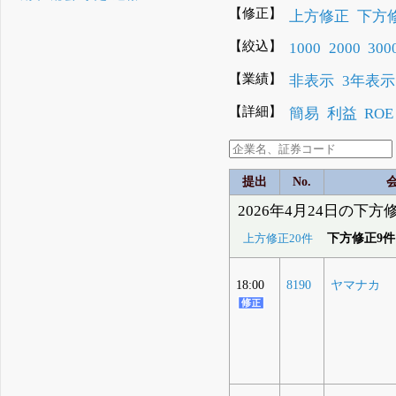
【修正】
上方修正
下方
【絞込】
1000
2000
300
【業績】
非表示
3年表示
【詳細】
簡易
利益
ROE
提出
No.
2026年4月24日の下方
下方修正9件
上方修正20件
18:00
8190
ヤマナカ