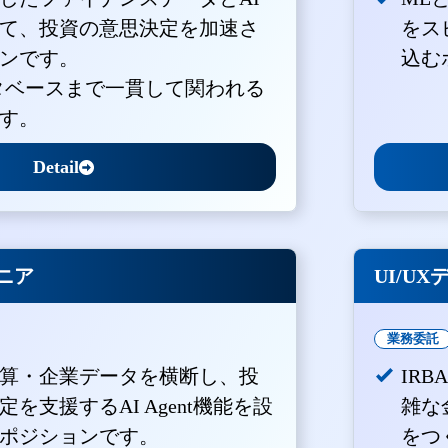
て、投資の意思決定を加速さ
をス
ンです。
込む
ータベースまで一貫して関われる
す。
Detail
ジニア
UI/U
業務委託
算・企業データを横断し、投
IR
を支援するAI Agent機能を設
雑な
ポジションです。
をつ