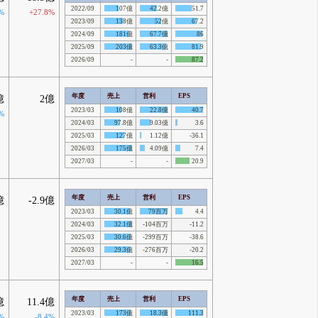
2022/09
107億
42.2億
51.7
%
+27.8%
2023/09
138億
52億
67.2
2024/09
181億
67.7億
86
2025/09
203億
63.3億
81.9
2026/09
-
-
87.2
年度
売上
営利
EPS
億
2億
2023/03
108億
22.8億
40.7
%
2024/03
97.8億
9.03億
3.6
2025/03
127億
1.12億
-36.1
2026/03
175億
4.09億
7.4
2027/03
-
-
20.9
年度
売上
営利
EPS
億
-2.9億
2023/03
30.1億
79百万
4.4
2024/03
32.1億
-104百万
-11.2
2025/03
30.6億
-299百万
-38.6
2026/03
29.3億
-276百万
-20.2
2027/03
-
-
16.5
年度
売上
営利
EPS
億
11.4億
2023/03
173億
18.3億
111.3
%
-8.4%