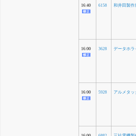
16:40
6158
和井田製作
16:00
3628
データホラ
16:00
5928
アルメタッ
16:00
6882
三社電機製