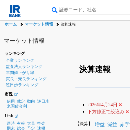
ホーム
マーケット情報
決算速報
マーケット情報
ランキング
企業ランキング
監査法人ランキング
決算速報
年間値上がり率
買長・売長ランキング
逆日歩ランキング
β版IRBANKでは、
8月
市況
無料
信用
裁定
動向
逆日歩
2026年4月24日
米国債金利
登録すると永久30%
下方修正で絞込み
Link
【決算】
適時
有報
大量
空売
増益
減益
赤字
期末
総会
予定
速報