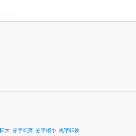
銘柄スクリーニング
がさらに詳しくできる
24日まで完全無料
でβ版をはじめる
OFFと米株版の先行利用も付きます
拡大
赤字転落
赤字縮小
黒字転換