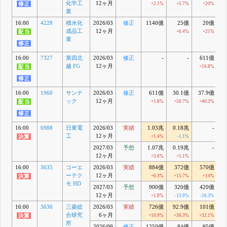
化学工
12ヶ月
+2.1%
+5.7%
+20%
業
16:00
4228
積水化
2026/03
修正
1140億
25億
20億
成品工
12ヶ月
+6.4%
+25%
業
16:00
7327
第四北
2026/03
修正
-
-
611億
越 FG
12ヶ月
+16.8%
+
16:00
1960
サンテ
2026/03
修正
611億
30.1億
37.9億
2
ック
12ヶ月
+1.8%
+50.7%
+40.3%
+
16:00
6988
日東電
2026/03
実績
1.03兆
0.18兆
-
0
工
12ヶ月
+1.4%
-1.1%
2027/03
予想
1.07兆
0.19兆
-
0
12ヶ月
+3.6%
+5.1%
16:00
3635
コーエ
2026/03
実績
884億
372億
570億
ーテク
12ヶ月
+6.3%
+15.7%
+14%
+
モ HD
2027/03
予想
900億
320億
420億
12ヶ月
+1.8%
-13.9%
-26.3%
16:00
3636
三菱総
2026/03
実績
726億
92.9億
101億
8
合研究
6ヶ月
+10.9%
+36.3%
+32.1%
+
所
2026/09
修正
1250億
84億
95億