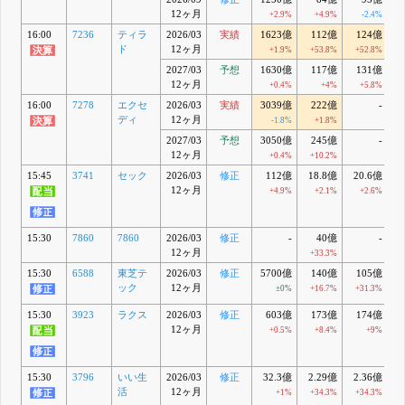
12ヶ月
+2.9%
+4.9%
-2.4%
16:00
7236
ティラ
2026/03
実績
1623億
112億
124億
8
ド
12ヶ月
+1.9%
+53.8%
+52.8%
+1
2027/03
予想
1630億
117億
131億
12ヶ月
+0.4%
+4%
+5.8%
16:00
7278
エクセ
2026/03
実績
3039億
222億
-
ディ
12ヶ月
-1.8%
+1.8%
+
2027/03
予想
3050億
245億
-
12ヶ月
+0.4%
+10.2%
15:45
3741
セック
2026/03
修正
112億
18.8億
20.6億
1
12ヶ月
+4.9%
+2.1%
+2.6%
15:30
7860
7860
2026/03
修正
-
40億
-
12ヶ月
+33.3%
15:30
6588
東芝テ
2026/03
修正
5700億
140億
105億
ック
12ヶ月
±0%
+16.7%
+31.3%
15:30
3923
ラクス
2026/03
修正
603億
173億
174億
12ヶ月
+0.5%
+8.4%
+9%
15:30
3796
いい生
2026/03
修正
32.3億
2.29億
2.36億
1
活
12ヶ月
+1%
+34.3%
+34.3%
+