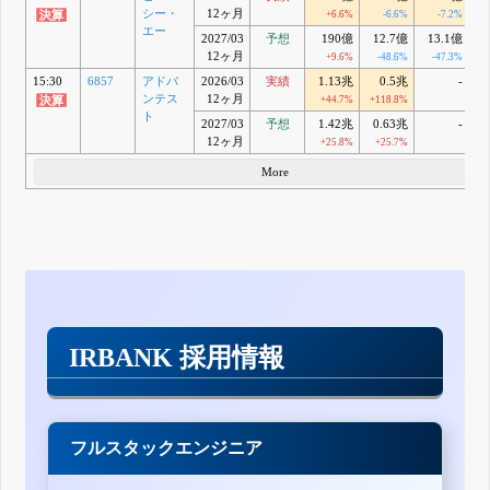
シー・
12ヶ月
+6.6%
-6.6%
-7.2%
+
エー
2027/03
予想
190億
12.7億
13.1億
7
12ヶ月
+9.6%
-48.6%
-47.3%
15:30
6857
アドバ
2026/03
実績
1.13兆
0.5兆
-
0
ンテス
12ヶ月
+44.7%
+118.8%
+1
ト
2027/03
予想
1.42兆
0.63兆
-
0
12ヶ月
+25.8%
+25.7%
More
IRBANK 採用情報
フルスタックエンジニア