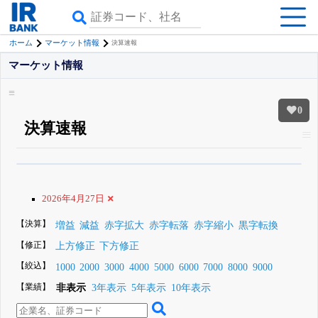
ホーム
マーケット情報
決算速報
マーケット情報
0
決算速報
β版IRBANKでは、
8月24日まで完全無料
すべての機能
が無料で使える
無料でβ版をはじめる
2026年4月27日
登録すると永久30%OFFと米株版の先行利用も付きます
【決算】
増益
減益
赤字拡大
赤字転落
赤字縮小
黒字転換
【修正】
上方修正
下方修正
【絞込】
1000
2000
3000
4000
5000
6000
7000
8000
9000
【業績】
非表示
3年表示
5年表示
10年表示