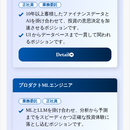
正社員
業務委託
10年以上蓄積したファイナンスデータと
AIを掛け合わせて、投資の意思決定を加
速させるポジションです。
UI からデータベースまで一貫して関われ
るポジションです。
Detail
プロダクトMLエンジニア
業務委託
正社員
MLとLLMを掛け合わせ、分析から予測
までをスピーディかつ正確な投資体験に
落とし込むポジションです。