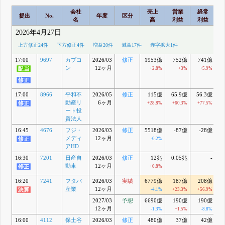
会社
売上
営業
経常
提出
No.
年度
区分
名
高
利益
利益
2026年4月27日
上方修正24件
下方修正4件
増益20件
減益17件
赤字拡大1件
17:00
9697
カプコ
2026/03
修正
1953億
752億
741億
ン
12ヶ月
+2.8%
+3%
+5.9%
17:00
8966
平和不
2026/05
修正
115億
65.9億
56.3億
5
動産リ
6ヶ月
+28.8%
+60.3%
+77.5%
+
ート投
資法人
16:45
4676
フジ・
2026/03
修正
5518億
-87億
-28億
メディ
12ヶ月
-0.2%
アHD
16:30
7201
日産自
2026/03
修正
12兆
0.05兆
-
-
動車
12ヶ月
+0.8%
16:20
7241
フタバ
2026/03
実績
6779億
187億
208億
産業
12ヶ月
-4.1%
+23.3%
+56.9%
+1
2027/03
予想
6690億
190億
190億
12ヶ月
-1.3%
+1.5%
-8.8%
16:00
4112
保土谷
2026/03
修正
480億
37億
42億