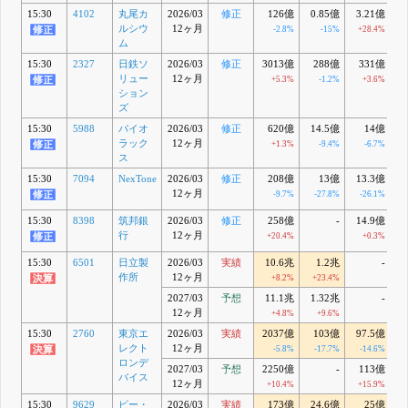
15:30
4102
丸尾カ
2026/03
修正
126億
0.85億
3.21億
2
ルシウ
12ヶ月
-2.8%
-15%
+28.4%
+
ム
15:30
2327
日鉄ソ
2026/03
修正
3013億
288億
331億
リュー
12ヶ月
+5.3%
-1.2%
+3.6%
ション
ズ
15:30
5988
パイオ
2026/03
修正
620億
14.5億
14億
ラック
12ヶ月
+1.3%
-9.4%
-6.7%
ス
15:30
7094
NexTone
2026/03
修正
208億
13億
13.3億
12ヶ月
-9.7%
-27.8%
-26.1%
15:30
8398
筑邦銀
2026/03
修正
258億
-
14.9億
1
行
12ヶ月
+20.4%
+0.3%
15:30
6501
日立製
2026/03
実績
10.6兆
1.2兆
-
0
作所
12ヶ月
+8.2%
+23.4%
+
2027/03
予想
11.1兆
1.32兆
-
12ヶ月
+4.8%
+9.6%
15:30
2760
東京エ
2026/03
実績
2037億
103億
97.5億
7
レクト
12ヶ月
-5.8%
-17.7%
-14.6%
ロンデ
2027/03
予想
2250億
-
113億
7
バイス
12ヶ月
+10.4%
+15.9%
15:30
9629
ピー・
2026/03
実績
173億
24.6億
25億
2