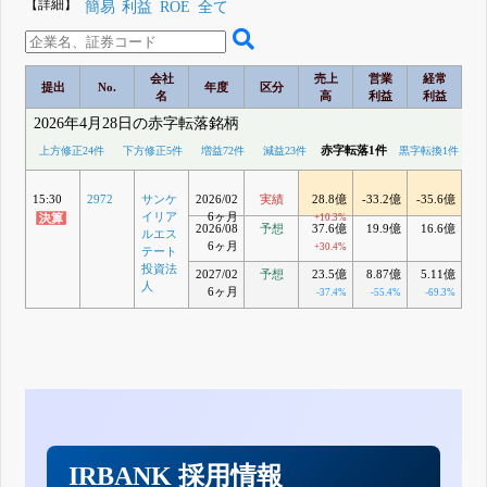
【詳細】
簡易
利益
ROE
全て
会社
売上
営業
経常
提出
No.
年度
区分
名
高
利益
利益
2026年4月28日の赤字転落銘柄
赤字転落1件
上方修正24件
下方修正5件
増益72件
減益23件
黒字転換1件
15:30
2972
サンケ
2026/02
実績
28.8億
-33.2億
-35.6億
-4
イリア
6ヶ月
+10.3%
2026/08
予想
37.6億
19.9億
16.6億
1
ルエス
6ヶ月
+30.4%
テート
投資法
2027/02
予想
23.5億
8.87億
5.11億
人
6ヶ月
-37.4%
-55.4%
-69.3%
-
IRBANK 採用情報