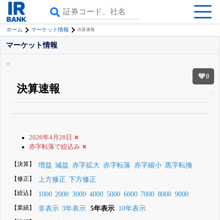
ホーム
マーケット情報
決算速報
マーケット情報
0
決算速報
β版IRBANKでは、
8月24日まで完全無料
銘柄スクリーニング
がさらに詳し
くできる
無料でβ版をはじめる
2026年4月28日
登録すると永久30%OFFと米株版の先行利用も付きます
赤字転落で絞込み
【決算】
増益
減益
赤字拡大
赤字転落
赤字縮小
黒字転換
【修正】
上方修正
下方修正
【絞込】
1000
2000
3000
4000
5000
6000
7000
8000
9000
【業績】
非表示
3年表示
5年表示
10年表示