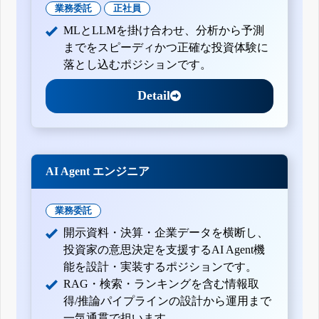
業務委託
正社員
MLとLLMを掛け合わせ、分析から予測
までをスピーディかつ正確な投資体験に
落とし込むポジションです。
Detail
AI Agent エンジニア
業務委託
開示資料・決算・企業データを横断し、
投資家の意思決定を支援するAI Agent機
能を設計・実装するポジションです。
RAG・検索・ランキングを含む情報取
得/推論パイプラインの設計から運用まで
一気通貫で担います。