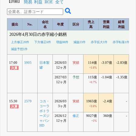
【詳細】
簡易
利益
ROE
全て
会社
売上
営業
経常
提出
No.
年度
区分
名
高
利益
利益
2026年4月30日の赤字縮小銘柄
上方修正20件
下方修正6件
増益88件
減益23件
赤字拡大1件
赤字転落1件
減益予想1件
17:00
5905
日本製
2026/03
実績
114億
-3.07億
-2.83億
-3
罐
12ヶ月
+1.6%
2027/03
予想
115億
-1.04億
-1.35億
-0
12ヶ月
+0.7%
15:30
2579
コカ・
2026/03
実績
1965億
-2.4億
-
-9
コーラ
3ヶ月
+3.6%
ボトラ
ーズジ
2026/12
修正
9027億
360億
-
2
ャパン
12ヶ月
+1%
HD