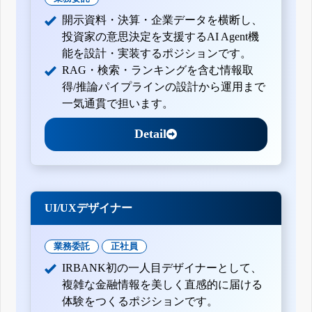
開示資料・決算・企業データを横断し、
投資家の意思決定を支援するAI Agent機
能を設計・実装するポジションです。
RAG・検索・ランキングを含む情報取
得/推論パイプラインの設計から運用まで
一気通貫で担います。
Detail
UI/UXデザイナー
業務委託
正社員
IRBANK初の一人目デザイナーとして、
複雑な金融情報を美しく直感的に届ける
体験をつくるポジションです。