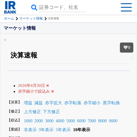
ホーム
マーケット情報
決算速報
マーケット情報
0
決算速報
β版IRBANKでは、
8月24日まで完全無料
銘柄スクリーニング
がさらに詳し
くできる
無料でβ版をはじめる
2026年4月30日
登録すると永久30%OFFと米株版の先行利用も付きます
赤字縮小で絞込み
【決算】
増益
減益
赤字拡大
赤字転落
赤字縮小
黒字転換
【修正】
上方修正
下方修正
【絞込】
1000
2000
3000
4000
5000
6000
7000
8000
9000
【業績】
非表示
3年表示
5年表示
10年表示