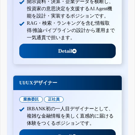
開示資料・決算・企業データを横断し、
投資家の意思決定を支援するAI Agent機
能を設計・実装するポジションです。
RAG・検索・ランキングを含む情報取
得/推論パイプラインの設計から運用まで
一気通貫で担います。
Detail
UI/UXデザイナー
業務委託
正社員
IRBANK初の一人目デザイナーとして、
複雑な金融情報を美しく直感的に届ける
体験をつくるポジションです。