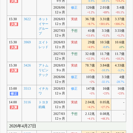
9ヶ月
-0.4%
-59.1%
+14.2%
2026/06
修正
126億
2.01億
3.4億
2
12ヶ月
+1.2%
+89%
+95.1%
15:30
3622
ネット
2026/03
実績
36.7億
3.31億
3.37億
1
イヤー
12ヶ月
+8.7%
+301.6%
+306.2%
グルー
2027/03
予想
41億
3.5億
3.55億
2
プ
12ヶ月
+11.6%
+5.5%
+5.2%
+
15:30
3969
エイト
2026/03
実績
29億
10.5億
10.6億
7
レッド
12ヶ月
+4.9%
-0.8%
±0%
2027/03
予想
32.6億
11.7億
11.7億
7
12ヶ月
+12.3%
+11.4%
+10.2%
15:30
3426
アトム
2026/03
実績
78.7億
3.84億
4.33億
リビン
9ヶ月
+1%
-10.3%
-5.2%
テック
2026/06
修正
105億
3.5億
4億
12ヶ月
+2%
-32.1%
-28.7%
-
15:00
3513
イチカ
2026/03
修正
147億
16億
16億
1
ワ
12ヶ月
+5%
+23%
+23%
14:00
3116
トヨタ
2026/03
実績
2.04兆
0.05兆
-
0
紡織
12ヶ月
+4.2%
+27.2%
+
2027/03
予想
2.12兆
0.08兆
-
0
12ヶ月
+4.1%
+48.3%
+1
2026年4月27日