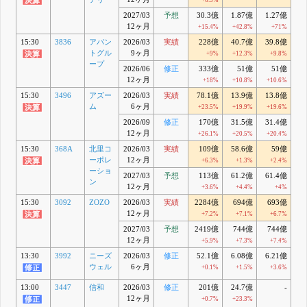
+6.5%
2027/03
予想
30.3億
1.87億
1.27億
1
12ヶ月
+15.4%
+42.8%
+71%
+
15:30
3836
アバン
2026/03
実績
228億
40.7億
39.8億
2
トグル
9ヶ月
+9%
+12.3%
+9.8%
ープ
2026/06
修正
333億
51億
51億
12ヶ月
+18%
+10.8%
+10.6%
15:30
3496
アズー
2026/03
実績
78.1億
13.9億
13.8億
9
ム
6ヶ月
+23.5%
+19.9%
+19.6%
+
2026/09
修正
170億
31.5億
31.4億
12ヶ月
+26.1%
+20.5%
+20.4%
+
15:30
368A
北里コ
2026/03
実績
109億
58.6億
59億
ーポレ
12ヶ月
+6.3%
+1.3%
+2.4%
ーショ
2027/03
予想
113億
61.2億
61.4億
4
ン
12ヶ月
+3.6%
+4.4%
+4%
15:30
3092
ZOZO
2026/03
実績
2284億
694億
693億
4
12ヶ月
+7.2%
+7.1%
+6.7%
2027/03
予想
2419億
744億
744億
4
12ヶ月
+5.9%
+7.3%
+7.4%
13:30
3992
ニーズ
2026/03
修正
52.1億
6.08億
6.21億
4
ウェル
6ヶ月
+0.1%
+1.5%
+3.6%
13:00
3447
信和
2026/03
修正
201億
24.7億
-
12ヶ月
+0.7%
+23.3%
+