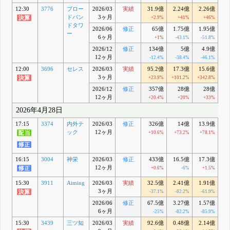
12:30
3776
ブロー
2026/03
実績
31.9億
2.24億
2.26億
ドバン
3ヶ月
+2.9%
+41%
+46%
+
ドタワ
2026/06
修正
65億
1.75億
1.95億
0
ー
6ヶ月
+1%
-43.1%
-51.8%
-
2026/12
修正
134億
5億
4.9億
12ヶ月
-12.4%
-38.4%
-46.1%
-
12:00
3696
セレス
2026/03
実績
95.2億
17.3億
15.6億
9
3ヶ月
+23.9%
+101.2%
+342.8%
2026/12
修正
357億
28億
28億
12ヶ月
+20.4%
+20%
+33%
-
2026年4月28日
17:15
3374
内外テ
2026/03
修正
326億
14億
13.9億
9
ック
12ヶ月
+10.6%
+73.2%
+78.1%
+1
16:15
3004
神栄
2026/03
修正
433億
16.5億
17.3億
1
12ヶ月
+0.6%
-6%
+1.5%
-
15:30
3911
Aiming
2026/03
実績
32.5億
2.41億
1.91億
1
3ヶ月
-37.1%
-82.2%
-61.9%
-
2026/06
修正
67.5億
3.27億
1.57億
1
6ヶ月
-25%
-82.2%
-85.9%
-
15:30
3439
三ツ知
2026/03
実績
92.6億
0.48億
2.14億