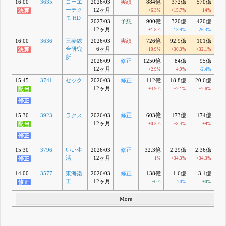
16:00
3635
コーエ
2026/03
実績
884億
372億
570億
4
ーテク
12ヶ月
+6.3%
+15.7%
+14%
+
モ HD
2027/03
予想
900億
320億
420億
3
12ヶ月
+1.8%
-13.9%
-26.3%
-
16:00
3636
三菱総
2026/03
実績
726億
92.9億
101億
8
合研究
6ヶ月
+10.9%
+36.3%
+32.1%
+
所
2026/09
修正
1250億
84億
95億
12ヶ月
+2.9%
+4.9%
-2.4%
15:45
3741
セック
2026/03
修正
112億
18.8億
20.6億
1
12ヶ月
+4.9%
+2.1%
+2.6%
15:30
3923
ラクス
2026/03
修正
603億
173億
174億
1
12ヶ月
+0.5%
+8.4%
+9%
15:30
3796
いい生
2026/03
修正
32.3億
2.29億
2.36億
1
活
12ヶ月
+1%
+34.3%
+34.3%
+
14:00
3577
東海染
2026/03
修正
138億
1.6億
3.1億
工
12ヶ月
±0%
-20%
±0%
+
More