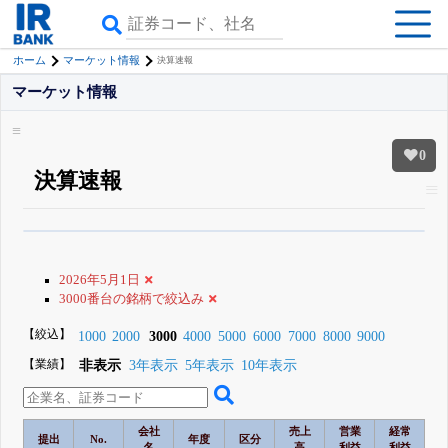
ホーム
マーケット情報
決算速報
マーケット情報
0
決算速報
β版IRBANKでは、
8月24日まで完全無料
銘柄スクリーニング
がさらに詳し
くできる
無料でβ版をはじめる
2026年5月1日
登録すると永久30%OFFと米株版の先行利用も付きます
3000番台の銘柄で絞込み
【絞込】
1000
2000
3000
4000
5000
6000
7000
8000
9000
【業績】
非表示
3年表示
5年表示
10年表示
会社
売上
営業
経常
提出
No.
年度
区分
名
高
利益
利益