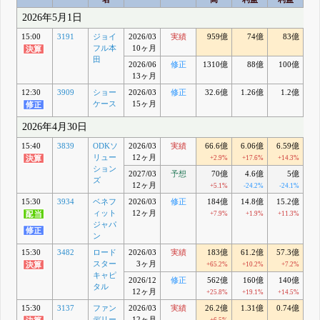
2026年5月1日
15:00
3191
ジョイ
2026/03
実績
959億
74億
83億
フル本
10ヶ月
田
2026/06
修正
1310億
88億
100億
13ヶ月
12:30
3909
ショー
2026/03
修正
32.6億
1.26億
1.2億
ケース
15ヶ月
2026年4月30日
15:40
3839
ODKソ
2026/03
実績
66.6億
6.06億
6.59億
1
リュー
12ヶ月
+2.9%
+17.6%
+14.3%
ション
2027/03
予想
70億
4.6億
5億
ズ
12ヶ月
+5.1%
-24.2%
-24.1%
+1
15:30
3934
ベネフ
2026/03
修正
184億
14.8億
15.2億
9
ィット
12ヶ月
+7.9%
+1.9%
+11.3%
ジャパ
ン
15:30
3482
ロード
2026/03
実績
183億
61.2億
57.3億
3
スター
3ヶ月
+65.2%
+10.2%
+7.2%
キャピ
2026/12
修正
562億
160億
140億
9
タル
12ヶ月
+25.8%
+19.1%
+14.5%
+
15:30
3137
ファン
2026/03
実績
26.2億
1.31億
0.74億
0
デリー
12ヶ月