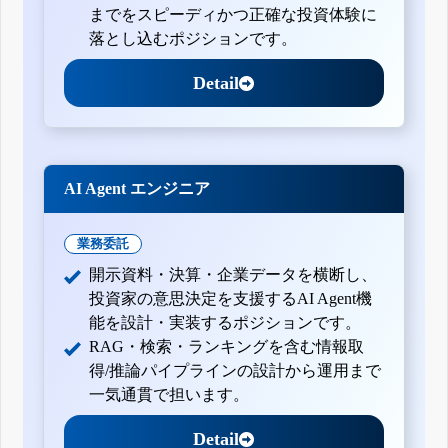
までをスピーディかつ正確な投資体験に
落とし込むポジションです。
Detail
AI Agent エンジニア
業務委託
開示資料・決算・企業データを横断し、
投資家の意思決定を支援するAI Agent機
能を設計・実装するポジションです。
RAG・検索・ランキングを含む情報取
得/推論パイプラインの設計から運用まで
一気通貫で担います。
Detail