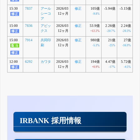
15:30
7837
アール
2026/03
修正
105億
-5.94億
-5.15億
-8
シーコ
12ヶ月
-9.8%
ア
15:00
7836
アビッ
2026/03
修正
53.9億
2.26億
2.24億
2
クス
12ヶ月
+12.2%
-20.7%
-20.3%
15:00
7914
共同印
2026/03
修正
980億
21億
27億
3
刷
12ヶ月
-5.3%
-25%
-16.9%
12:00
6292
カワタ
2026/03
修正
194億
4.47億
5.72億
0
12ヶ月
+0.9%
-17%
-4.5%
-
IRBANK 採用情報