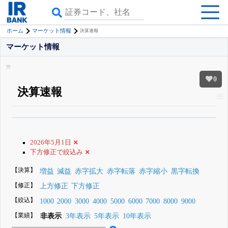
ホーム
マーケット情報
決算速報
マーケット情報
0
決算速報
β版IRBANKでは、
8月24日まで完全無料
銘柄スクリーニング
がさらに詳し
くできる
無料でβ版をはじめる
2026年5月1日
登録すると永久30%OFFと米株版の先行利用も付きます
下方修正で絞込み
【決算】
増益
減益
赤字拡大
赤字転落
赤字縮小
黒字転換
【修正】
上方修正
下方修正
【絞込】
1000
2000
3000
4000
5000
6000
7000
8000
9000
【業績】
非表示
3年表示
5年表示
10年表示