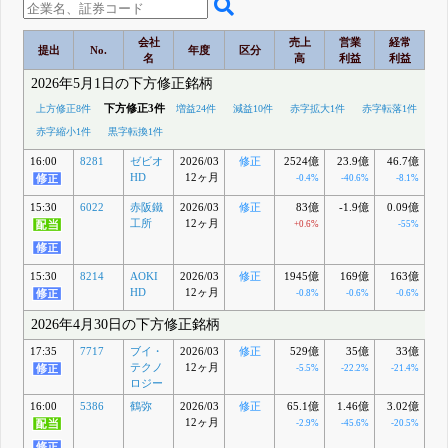
会社
売上
営業
経常
提出
No.
年度
区分
名
高
利益
利益
2026年5月1日の下方修正銘柄
下方修正3件
上方修正8件
増益24件
減益10件
赤字拡大1件
赤字転落1件
赤字縮小1件
黒字転換1件
16:00
8281
ゼビオ
2026/03
修正
2524億
23.9億
46.7億
-2
HD
12ヶ月
-0.4%
-40.6%
-8.1%
15:30
6022
赤阪鐵
2026/03
修正
83億
-1.9億
0.09億
1
工所
12ヶ月
+0.6%
-55%
+
15:30
8214
AOKI
2026/03
修正
1945億
169億
163億
HD
12ヶ月
-0.8%
-0.6%
-0.6%
2026年4月30日の下方修正銘柄
17:35
7717
ブイ・
2026/03
修正
529億
35億
33億
テクノ
12ヶ月
-5.5%
-22.2%
-21.4%
-
ロジー
16:00
5386
鶴弥
2026/03
修正
65.1億
1.46億
3.02億
3
12ヶ月
-2.9%
-45.6%
-20.5%