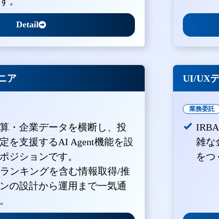
す。
Detail
ジニア
UI/U
業務委託
算・企業データを横断し、投
IR
を支援するAI Agent機能を設
雑な
ポジションです。
をつ
・ランキングを含む情報取得/推
ンの設計から運用まで一気通
。