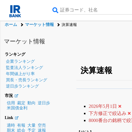
ホーム
マーケット情報
決算速報
マーケット情報
ランキング
企業ランキング
監査法人ランキング
決算速報
年間値上がり率
買長・売長ランキング
逆日歩ランキング
β版IRBANKでは、
8月
市況
無料
信用
裁定
動向
逆日歩
2026年5月1日
米国債金利
登録すると永久30%
下方修正で絞込み
Link
8000番台の銘柄で
適時
有報
大量
空売
期末
総会
予定
速報