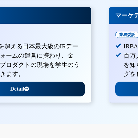
マーケ
業務委託
Vを超える日本最大級のIRデー
IR
ォームの運営に携わり、金
百万
プロダクトの現場を学生のう
を知
きます。
グを
Detail