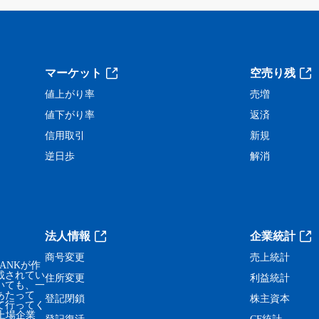
。
マーケット
空売り残
値上がり率
売増
値下がり率
返済
信用取引
新規
逆日歩
解消
法人情報
企業統計
商号変更
売上統計
ANKが作
載されてい
住所変更
利益統計
いても、一
あたって
登記閉鎖
株主資本
て行ってく
、上場企業