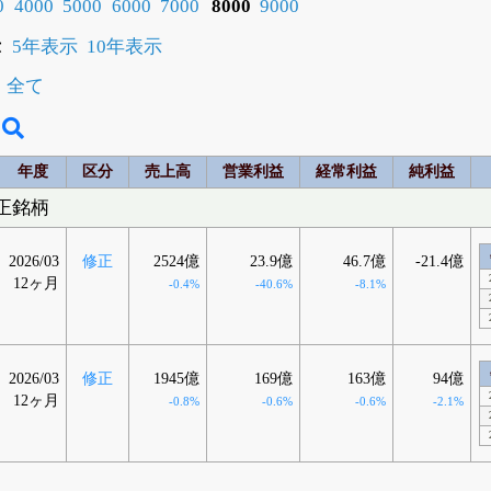
0
4000
5000
6000
7000
8000
9000
示
5年表示
10年表示
全て
年度
区分
売上高
営業利益
経常利益
純利益
修正銘柄
2026/03
修正
2524億
23.9億
46.7億
-21.4億
12ヶ月
-0.4%
-40.6%
-8.1%
2026/03
修正
1945億
169億
163億
94億
12ヶ月
-0.8%
-0.6%
-0.6%
-2.1%