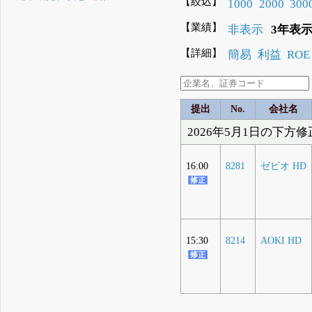
【絞込】
1000
2000
300
【業績】
非表示
3年表
【詳細】
簡易
利益
ROE
提出
No.
会社名
2026年5月1日の下方
16:00
8281
ゼビオ HD
15:30
8214
AOKI HD