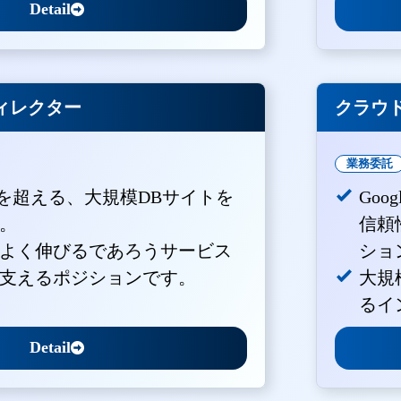
Detail
ィレクター
クラウド
業務委託
PVを超える、大規模DBサイトを
Goo
。
信頼
よく伸びるであろうサービス
ショ
支えるポジションです。
大規
るイ
Detail