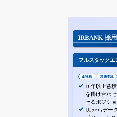
IRBANK 採
フルスタックエ
正社員
業務委託
10年以上蓄
を掛け合わせ
せるポジショ
UI からデ