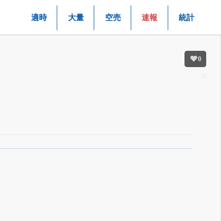
適時
大量
空売
速報
統計
0