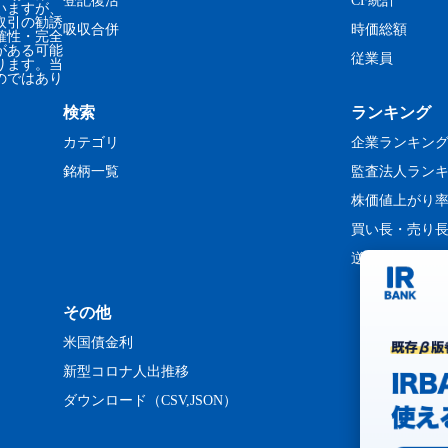
登記復活
CF統計
いますが、
取引の勧誘
吸収合併
時価総額
確性・完全
がある可能
従業員
ります。当
のではあり
検索
ランキング
カテゴリ
企業ランキン
銘柄一覧
監査法人ラン
株価値上がり
買い長・売り
逆日歩ランキ
その他
米国債金利
新型コロナ人出推移
ダウンロード（CSV,JSON）