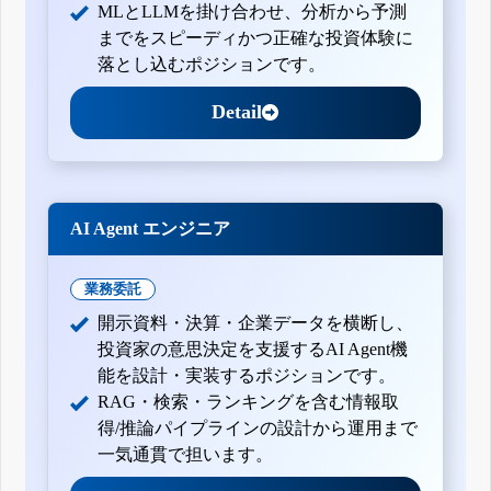
MLとLLMを掛け合わせ、分析から予測
までをスピーディかつ正確な投資体験に
落とし込むポジションです。
Detail
AI Agent エンジニア
業務委託
開示資料・決算・企業データを横断し、
投資家の意思決定を支援するAI Agent機
能を設計・実装するポジションです。
RAG・検索・ランキングを含む情報取
得/推論パイプラインの設計から運用まで
一気通貫で担います。