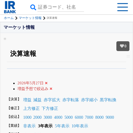
ホーム
マーケット情報
決算速報
マーケット情報
0
決算速報
β版IRBANKでは、
8月24日まで完全無料
銘柄スクリーニング
がさらに詳し
くできる
無料でβ版をはじめる
2026年5月27日
登録すると永久30%OFFと米株版の先行利用も付きます
増益予想で絞込み
【決算】
増益
減益
赤字拡大
赤字転落
赤字縮小
黒字転換
【修正】
上方修正
下方修正
【絞込】
1000
2000
3000
4000
5000
6000
7000
8000
9000
【業績】
非表示
3年表示
5年表示
10年表示