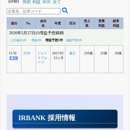
【詳細】
簡易
利益
ROE
全て
会社
売上
営業
経常
提出
No.
年度
区分
名
高
利益
利益
2026年5月27日の増益予想銘柄
増益予想1件
上方修正2件
増益1件
減益予想1件
15:30
3558
ジェイ
2027/02
修正
250億
25億
26億
ドグル
12ヶ月
ープ
IRBANK 採用情報