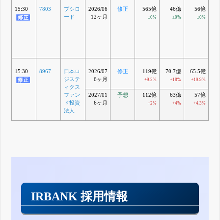
15:30
7803
ブシロ
2026/06
修正
565億
46億
56億
5
ード
12ヶ月
±0%
±0%
±0%
+
15:30
8967
日本ロ
2026/07
修正
119億
70.7億
65.5億
6
ジステ
6ヶ月
+9.2%
+18%
+19.9%
+
ィクス
ファン
2027/01
予想
112億
63億
57億
ド投資
6ヶ月
+2%
+4%
+4.3%
法人
IRBANK 採用情報