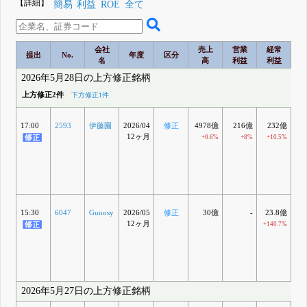
【詳細】
簡易
利益
ROE
全て
会社
売上
営業
経常
提出
No.
年度
区分
名
高
利益
利益
2026年5月28日の上方修正銘柄
上方修正2件
下方修正1件
17:00
2593
伊藤園
2026/04
修正
4978億
216億
232億
12ヶ月
+0.6%
+8%
+10.5%
+
15:30
6047
Gunosy
2026/05
修正
30億
-
23.8億
2
12ヶ月
+140.7%
+1
2026年5月27日の上方修正銘柄