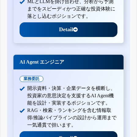
MLとLLMを掛け合わせ、分析から予測
までをスピーディかつ正確な投資体験に
落とし込むポジションです。
Detail
AI Agent エンジニア
業務委託
開示資料・決算・企業データを横断し、
投資家の意思決定を支援するAI Agent機
能を設計・実装するポジションです。
RAG・検索・ランキングを含む情報取
得/推論パイプラインの設計から運用まで
一気通貫で担います。