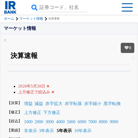
ホーム
マーケット情報
決算速報
マーケット情報
0
決算速報
β版IRBANKでは、
8月24日まで完全無料
銘柄スクリーニング
がさらに詳し
くできる
無料でβ版をはじめる
2026年5月28日
登録すると永久30%OFFと米株版の先行利用も付きます
上方修正で絞込み
【決算】
増益
減益
赤字拡大
赤字転落
赤字縮小
黒字転換
【修正】
上方修正
下方修正
【絞込】
1000
2000
3000
4000
5000
6000
7000
8000
9000
【業績】
非表示
3年表示
5年表示
10年表示