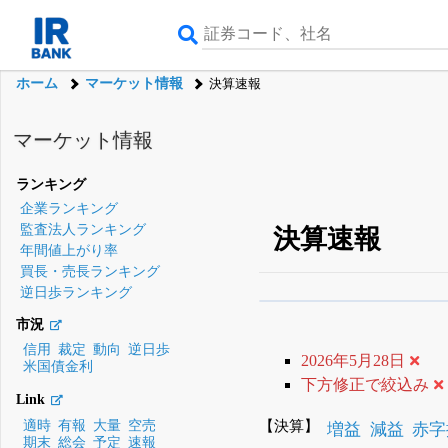
ホーム
マーケット情報
決算速報
マーケット情報
ランキング
企業ランキング
監査法人ランキング
決算速報
年間値上がり率
買長・売長ランキング
逆日歩ランキング
β版IRBANKでは、
8月
市況
無料
信用
裁定
動向
逆日歩
2026年5月28日
米国債金利
登録すると永久30%
下方修正で絞込み
Link
【決算】
適時
有報
大量
空売
増益
減益
赤字
期末
総会
予定
速報