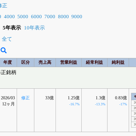
修正
0
4000
5000
6000
7000
8000
9000
5年表示
10年表示
全て
年度
区分
売上高
営業利益
経常利益
純利益
修正銘柄
2026/03
修正
33億
1.25億
1.3億
0.83億
2
12ヶ月
-16.7%
-13.3%
-17%
2
2
2
2