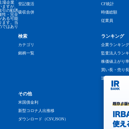
、上場企業
登記復活
CF統計
いますが、
取引の勧誘
吸収合併
時価総額
確性・完全
がある可能
従業員
ります。当
のではあり
検索
ランキング
カテゴリ
企業ランキン
銘柄一覧
監査法人ラン
株価値上がり
買い長・売り
逆日歩ランキ
その他
米国債金利
新型コロナ人出推移
ダウンロード（CSV,JSON）