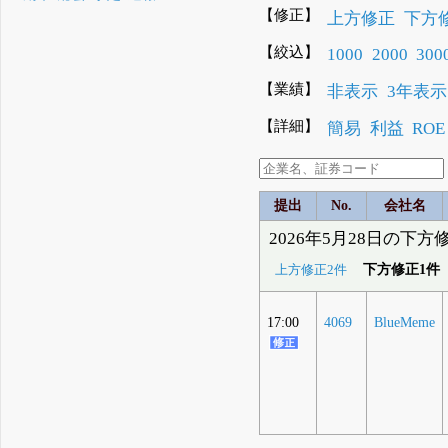
【修正】
上方修正
下方
【絞込】
1000
2000
300
【業績】
非表示
3年表示
【詳細】
簡易
利益
ROE
提出
No.
会社名
2026年5月28日の下方
下方修正1件
上方修正2件
17:00
4069
BlueMeme