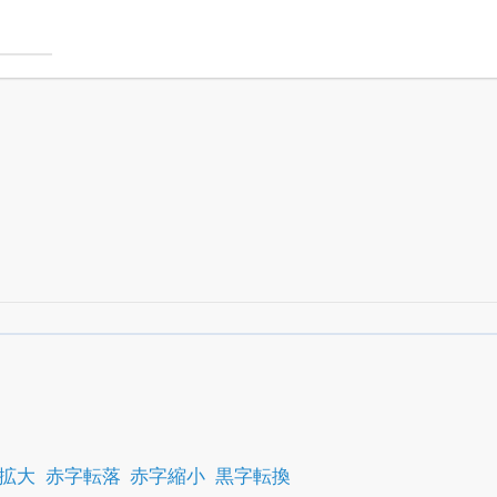
銘柄スクリーニング
がさらに詳しくできる
24日まで完全無料
でβ版をはじめる
OFFと米株版の先行利用も付きます
拡大
赤字転落
赤字縮小
黒字転換