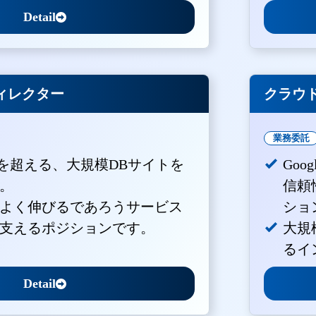
Detail
ィレクター
クラウド
業務委託
PVを超える、大規模DBサイトを
Goo
。
信頼
よく伸びるであろうサービス
ショ
支えるポジションです。
大規
るイ
Detail