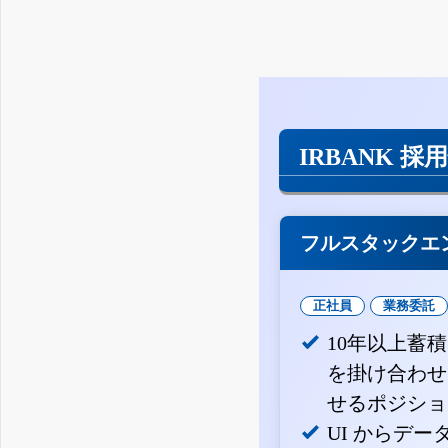
IRBANK 採
フルスタックエ
正社員
業務委託
10年以上蓄
を掛け合わせ
せるポジショ
UI からデ