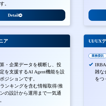
す。
Detail
ジニア
UI/U
業務委託
算・企業データを横断し、投
IR
を支援するAI Agent機能を設
雑な
ポジションです。
をつ
・ランキングを含む情報取得/推
ンの設計から運用まで一気通
。