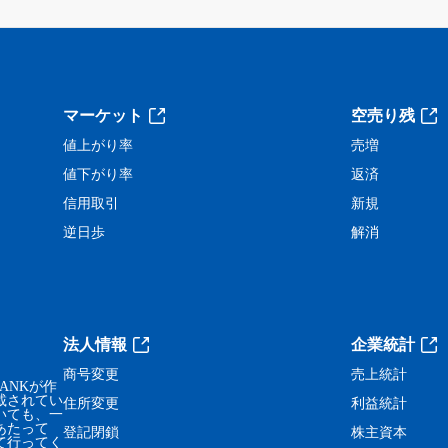
。
マーケット
空売り残
値上がり率
売増
値下がり率
返済
信用取引
新規
逆日歩
解消
法人情報
企業統計
商号変更
売上統計
ANKが作
載されてい
住所変更
利益統計
いても、一
あたって
登記閉鎖
株主資本
て行ってく