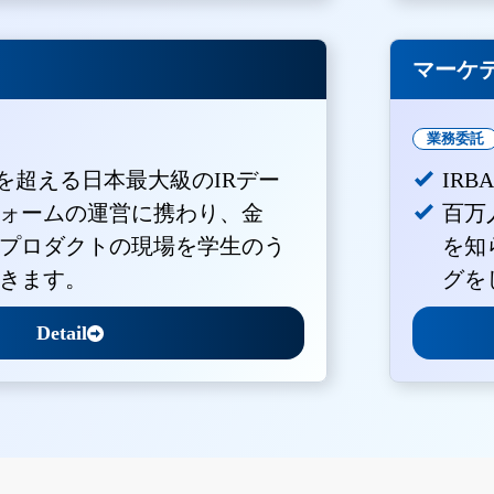
マーケ
業務委託
Vを超える日本最大級のIRデー
IR
ォームの運営に携わり、金
百万
プロダクトの現場を学生のう
を知
きます。
グを
Detail