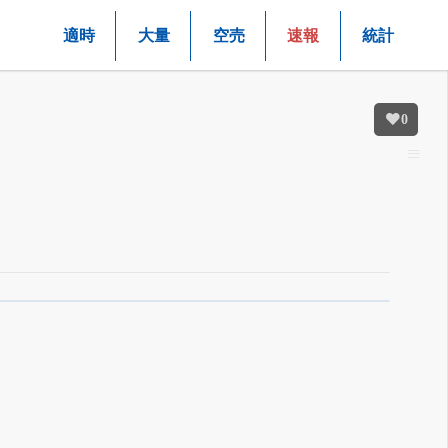
適時
大量
空売
速報
統計
0