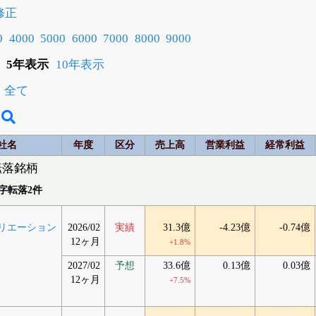
修正
0
4000
5000
6000
7000
8000
9000
5年表示
10年表示
全て
社名
年度
区分
売上高
営業利益
経常利益
転落銘柄
字転落2件
リエーション
2026/02
実績
31.3億
-4.23億
-0.74億
12ヶ月
+1.8%
2027/02
予想
33.6億
0.13億
0.03億
12ヶ月
+7.5%