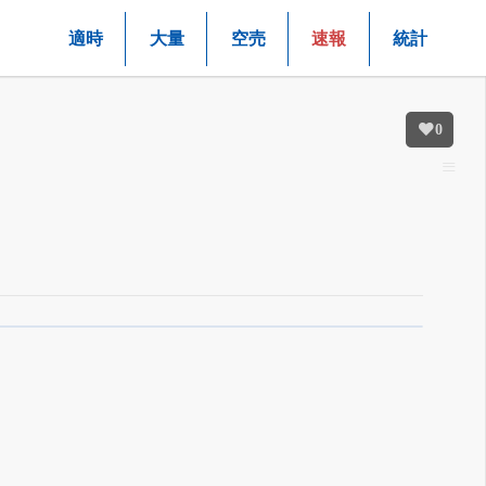
適時
大量
空売
速報
統計
0