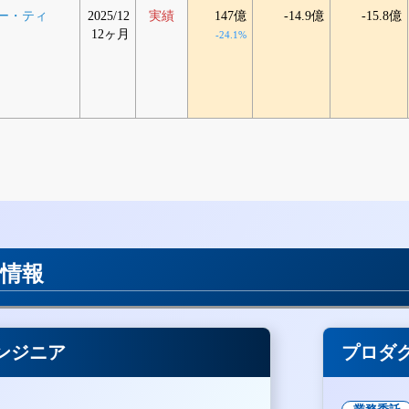
ー・ティ
2025/12
実績
147億
-14.9億
-15.8億
12ヶ月
-24.1%
用情報
ンジニア
プロダ