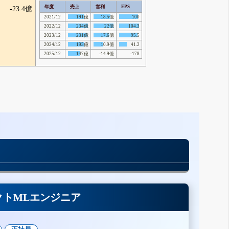
年度
売上
営利
EPS
-23.4億
2021/12
191億
18.5億
100
2022/12
234億
22億
104.3
2023/12
231億
17.6億
95.5
2024/12
193億
10.9億
41.2
2025/12
147億
-14.9億
-178
クトMLエンジニア