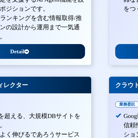
ポジションです。
をつ
・ランキングを含む情報取得/推
ンの設計から運用まで一気通
。
Detail
ィレクター
クラウド
業務委託
PVを超える、大規模DBサイトを
Goo
。
信頼
よく伸びるであろうサービス
ショ