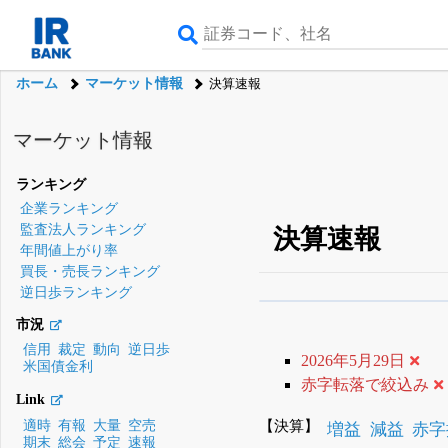
ホーム
マーケット情報
決算速報
マーケット情報
ランキング
企業ランキング
監査法人ランキング
決算速報
年間値上がり率
買長・売長ランキング
逆日歩ランキング
β版IRBANKでは、
8月
市況
無料
信用
裁定
動向
逆日歩
2026年5月29日
米国債金利
登録すると永久30%
赤字転落で絞込み
Link
【決算】
適時
有報
大量
空売
増益
減益
赤字
期末
総会
予定
速報