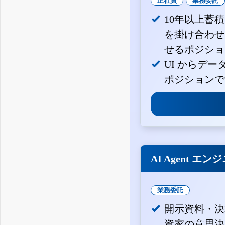
正社員
業務委託
10年以上蓄
を掛け合わせ
せるポジショ
UI からデ
ポジションで
AI Agent エン
業務委託
開示資料・決
資家の意思決定