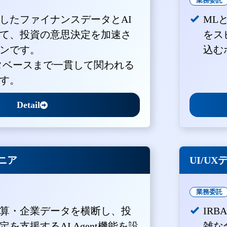
業務委託
積したファイナンスデータとAI
ML
て、投資の意思決定を加速さ
をス
ンです。
込む
ータベースまで一貫して関われる
す。
Detail
ジニア
UI/U
業務委託
算・企業データを横断し、投
IR
を支援するAI Agent機能を設
雑な