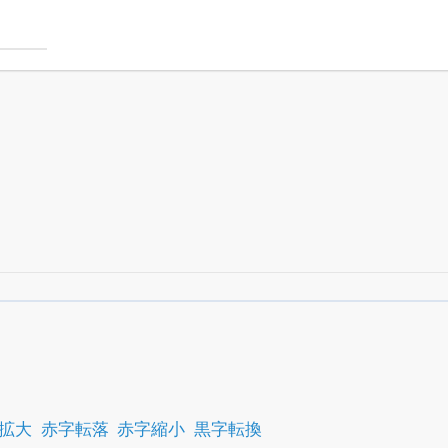
銘柄スクリーニング
がさらに詳しくできる
24日まで完全無料
でβ版をはじめる
OFFと米株版の先行利用も付きます
拡大
赤字転落
赤字縮小
黒字転換