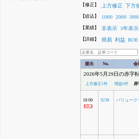
【修正】
上方修正
下方
【絞込】
1000
2000
300
【業績】
非表示
3年表示
【詳細】
簡易
利益
ROE
提出
No.
会
2026年5月29日の赤字
赤
上方修正1件
増益6件
18:00
9238
バリューク