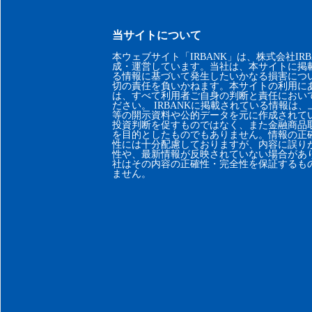
当サイトについて
本ウェブサイト「IRBANK」は、株式会社IRB
成・運営しています。当社は、本サイトに掲
る情報に基づいて発生したいかなる損害につ
切の責任を負いかねます。本サイトの利用に
は、すべて利用者ご自身の判断と責任におい
ださい。 IRBANKに掲載されている情報は
等の開示資料や公的データを元に作成されて
投資判断を促すものではなく、また金融商品
を目的としたものでもありません。情報の正
性には十分配慮しておりますが、内容に誤り
性や、最新情報が反映されていない場合があ
社はその内容の正確性・完全性を保証するも
ません。