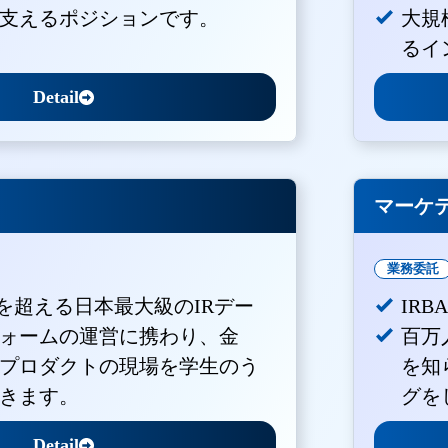
支えるポジションです。
大規
るイ
Detail
マーケ
業務委託
Vを超える日本最大級のIRデー
IR
ォームの運営に携わり、金
百万
プロダクトの現場を学生のう
を知
きます。
グを
Detail