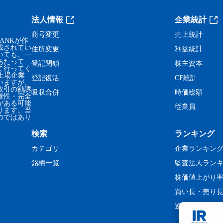
法人情報
企業統計
商号変更
売上統計
ANKが作
載されてい
住所変更
利益統計
いても、一
あたって
登記閉鎖
株主資本
て行ってく
、上場企業
登記復活
CF統計
いますが、
取引の勧誘
吸収合併
時価総額
確性・完全
がある可能
従業員
ります。当
のではあり
検索
ランキング
カテゴリ
企業ランキン
銘柄一覧
監査法人ラン
株価値上がり
買い長・売り
逆日歩ランキ