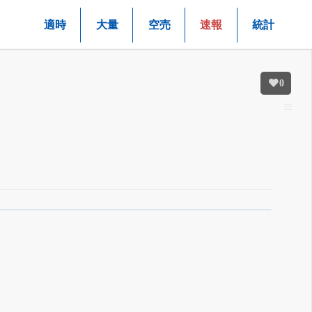
適時
大量
空売
速報
統計
0