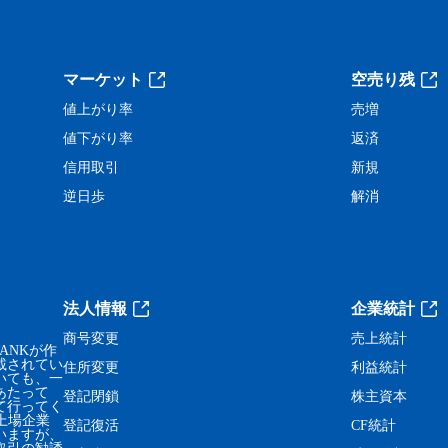
。
マーケット
空売り残
値上がり率
売増
値下がり率
返済
信用取引
新規
逆日歩
解消
法人情報
企業統計
商号変更
売上統計
ANKが作
載されてい
住所変更
利益統計
いても、一
あたって
登記閉鎖
株主資本
て行ってく
、上場企業
登記復活
CF統計
いますが、