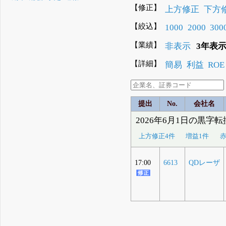
【修正】
上方修正
下方
【絞込】
1000
2000
300
【業績】
非表示
3年表
【詳細】
簡易
利益
ROE
提出
No.
会社名
2026年6月1日の黒字
上方修正4件
増益1件
赤
17:00
6613
QDレーザ