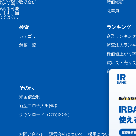
取引の勧誘
吸収合併
時価総額
確性・完全
がある可能
従業員
ります。当
のではあり
検索
ランキング
カテゴリ
企業ランキン
銘柄一覧
監査法人ラン
株価値上がり
買い長・売り
逆日歩ランキ
その他
米国債金利
新型コロナ人出推移
ダウンロード（CSV,JSON）
お問い合わせ
運営会社について
採用について
プライバ