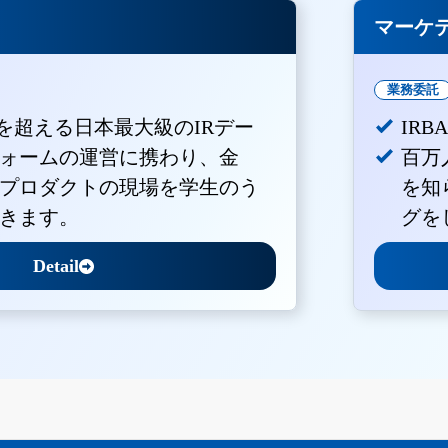
マーケ
業務委託
Vを超える日本最大級のIRデー
IR
ォームの運営に携わり、金
百万
プロダクトの現場を学生のう
を知
きます。
グを
Detail