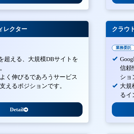
ィレクター
クラウド
業務委託
PVを超える、大規模DBサイトを
Goo
。
信頼
よく伸びるであろうサービス
ショ
支えるポジションです。
大規
るイ
Detail