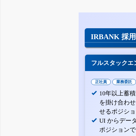
IRBANK 採
フルスタックエ
正社員
業務委託
10年以上蓄
を掛け合わせ
せるポジショ
UI からデ
ポジションで