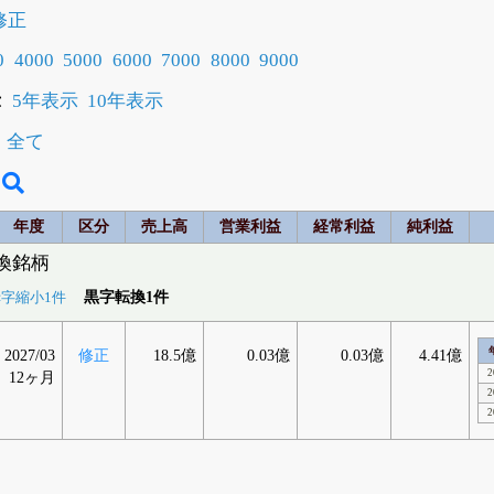
修正
0
4000
5000
6000
7000
8000
9000
示
5年表示
10年表示
全て
年度
区分
売上高
営業利益
経常利益
純利益
転換銘柄
黒字転換1件
字縮小1件
2027/03
修正
18.5億
0.03億
0.03億
4.41億
2
12ヶ月
2
2