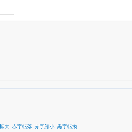
すべての機能
が無料で使える
24日まで完全無料
でβ版をはじめる
OFFと米株版の先行利用も付きます
拡大
赤字転落
赤字縮小
黒字転換