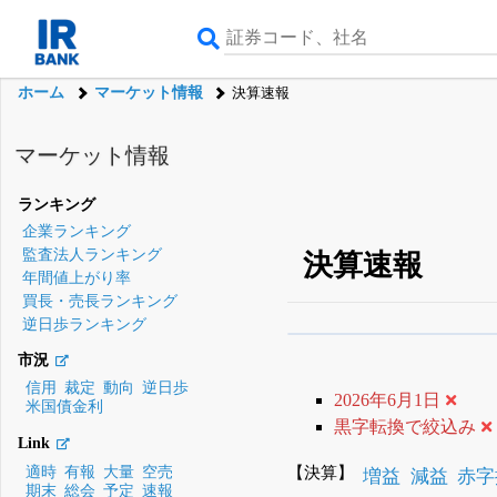
ホーム
マーケット情報
決算速報
マーケット情報
ランキング
企業ランキング
監査法人ランキング
決算速報
年間値上がり率
買長・売長ランキング
逆日歩ランキング
β版IRBANKでは、
8月
市況
無料
信用
裁定
動向
逆日歩
2026年6月1日
米国債金利
登録すると永久30%
黒字転換で絞込み
Link
【決算】
適時
有報
大量
空売
増益
減益
赤字
期末
総会
予定
速報