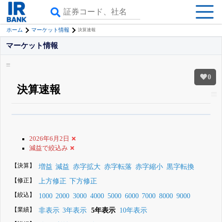
ホーム
マーケット情報
決算速報
マーケット情報
0
決算速報
β版IRBANKでは、
8月24日まで完全無料
銘柄スクリーニング
がさらに詳し
くできる
無料でβ版をはじめる
2026年6月2日
登録すると永久30%OFFと米株版の先行利用も付きます
減益で絞込み
【決算】
増益
減益
赤字拡大
赤字転落
赤字縮小
黒字転換
【修正】
上方修正
下方修正
【絞込】
1000
2000
3000
4000
5000
6000
7000
8000
9000
【業績】
非表示
3年表示
5年表示
10年表示