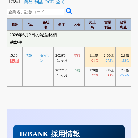
【詳細】
簡易
利益
ROE
全て
会社
売上
営業
経常
提出
No.
年度
区分
名
高
利益
利益
2026年6月2日の減益銘柄
減益1件
15:30
4750
ダイサ
2026/04
実績
111億
2.68億
2.9億
2
ン
13ヶ月
+2.8%
-27.5%
-15.9%
-
2027/04
予想
120億
2.8億
2.2億
13ヶ月
+7.7%
+4.1%
-24.4%
-
IRBANK 採用情報