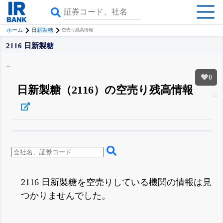
ホーム
日新製糖
空売り残高情報
2116 日新製糖
0
日新製糖（2116）の空売り残高情報
β版IRBANKでは、
8月24日まで完全無料
空売り・信用需給
がさらに詳しく
見られる
無料でβ版をはじめる
登録すると永久30%OFFと米株版の先行利用も付きます
2116 日新製糖を空売りしている機関の情報は見
つかりませんでした。