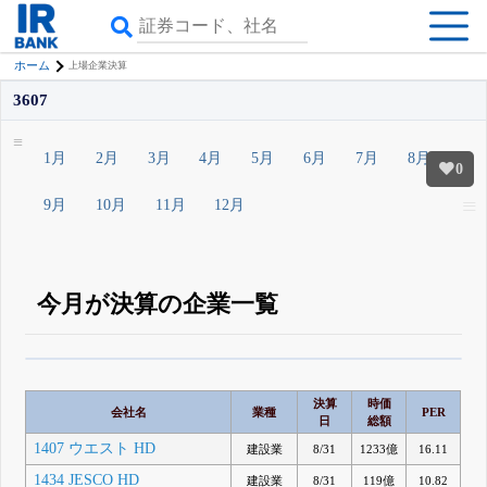
ホーム
上場企業決算
3607
1月
2月
3月
4月
5月
6月
7月
8月
0
9月
10月
11月
12月
今月が決算の企業一覧
β版IRBANKでは、
8月24日まで完全無料
銘柄スクリーニング
がさらに詳し
くできる
無料でβ版をはじめる
決算
時価
会社名
業種
PER
登録すると永久30%OFFと米株版の先行利用も付きます
日
総額
1407 ウエスト HD
建設業
8/31
1233億
16.11
1434 JESCO HD
建設業
8/31
119億
10.82