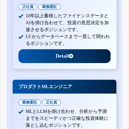
正社員
業務委託
10年以上蓄積したファイナンスデータと
AIを掛け合わせて、投資の意思決定を加
速させるポジションです。
UI からデータベースまで一貫して関われ
るポジションです。
Detail
プロダクトMLエンジニア
業務委託
正社員
MLとLLMを掛け合わせ、分析から予測
までをスピーディかつ正確な投資体験に
落とし込むポジションです。