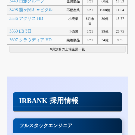
3440 日創グループ
金属製品
8/31
60億
10.53
3498 霞ヶ関キャピタル
不動産業
8/31
1908億
11.54
3536 アクサス HD
小売業
8月末
39億
15.77
日
3560 ほぼ日
小売業
8/31
99億
20.75
3607 クラウディア HD
繊維製品
8/31
34億
9.35
8月決算の上場企業一覧
IRBANK 採用情報
フルスタックエンジニア