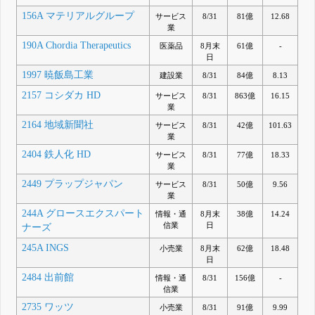
156A マテリアルグループ
サービス
8/31
81億
12.68
業
190A Chordia Therapeutics
医薬品
8月末
61億
-
日
1997 暁飯島工業
建設業
8/31
84億
8.13
2157 コシダカ HD
サービス
8/31
863億
16.15
業
2164 地域新聞社
サービス
8/31
42億
101.63
業
2404 鉄人化 HD
サービス
8/31
77億
18.33
業
2449 プラップジャパン
サービス
8/31
50億
9.56
業
244A グロースエクスパート
情報・通
8月末
38億
14.24
信業
日
ナーズ
245A INGS
小売業
8月末
62億
18.48
日
2484 出前館
情報・通
8/31
156億
-
信業
2735 ワッツ
小売業
8/31
91億
9.99