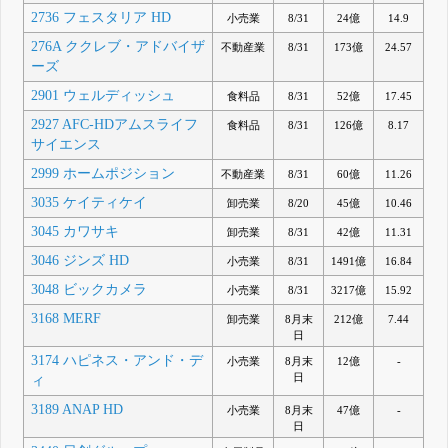
2736 フェスタリア HD
小売業
8/31
24億
14.9
276A ククレブ・アドバイザ
不動産業
8/31
173億
24.57
ーズ
2901 ウェルディッシュ
食料品
8/31
52億
17.45
2927 AFC-HDアムスライフ
食料品
8/31
126億
8.17
サイエンス
2999 ホームポジション
不動産業
8/31
60億
11.26
3035 ケイティケイ
卸売業
8/20
45億
10.46
3045 カワサキ
卸売業
8/31
42億
11.31
3046 ジンズ HD
小売業
8/31
1491億
16.84
3048 ビックカメラ
小売業
8/31
3217億
15.92
3168 MERF
卸売業
8月末
212億
7.44
日
3174 ハピネス・アンド・デ
小売業
8月末
12億
-
日
ィ
3189 ANAP HD
小売業
8月末
47億
-
日