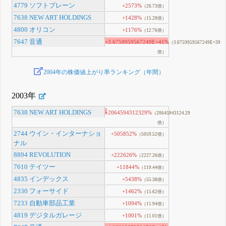
4779 ソフトブレーン
+2573%
（26.73倍）
7638 NEW ART HOLDINGS
+1428%
（15.28倍）
4800 オリコン
+1176%
（12.76倍）
7647 音通
+3.6759959567249E+41%
（3.6759959567249E+39
倍）
2004年の株価値上がり率ランキング（年間）
2003年
7638 NEW ART HOLDINGS
+2064594312329%
（20645943124.29
倍）
2744 ウイン・インターナショ
+505852%
（5059.52倍）
ナル
8894 REVOLUTION
+222626%
（2227.26倍）
7610 テイツー
+11844%
（119.44倍）
4835 インデックス
+5438%
（55.38倍）
2330 フォーサイド
+1462%
（15.62倍）
7233 自動車部品工業
+1094%
（11.94倍）
4819 デジタルガレージ
+1001%
（11.01倍）