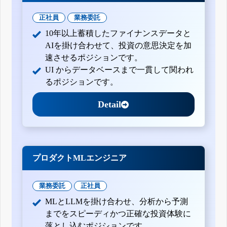
正社員
業務委託
10年以上蓄積したファイナンスデータと
AIを掛け合わせて、投資の意思決定を加
速させるポジションです。
UI からデータベースまで一貫して関われ
るポジションです。
Detail
プロダクトMLエンジニア
業務委託
正社員
MLとLLMを掛け合わせ、分析から予測
までをスピーディかつ正確な投資体験に
落とし込むポジションです。