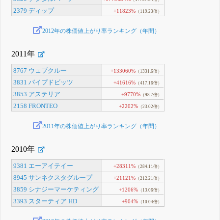
2379 ディップ
+11823%
（119.23倍）
2012年の株価値上がり率ランキング（年間）
2011年
8767 ウェブクルー
+133060%
（1331.6倍）
3831 パイプドビッツ
+41616%
（417.16倍）
3853 アステリア
+9770%
（98.7倍）
2158 FRONTEO
+2202%
（23.02倍）
2011年の株価値上がり率ランキング（年間）
2010年
9381 エーアイテイー
+28311%
（284.11倍）
8945 サンネクスタグループ
+21121%
（212.21倍）
3859 シナジーマーケティング
+1206%
（13.06倍）
3393 スターティア HD
+904%
（10.04倍）