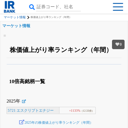
マーケット情報
株価値上がり率ランキング（年間）
マーケット情報
0
株価値上がり率ランキング（年間）
β版IRBANKでは、
8月24日まで完全無料
銘柄スクリーニング
がさらに詳し
くできる
無料でβ版をはじめる
10倍高銘柄一覧
登録すると永久30%OFFと米株版の先行利用も付きます
2025年
5721 エスクリプトエナジー
+1133%
（12.33倍）
2025年の株価値上がり率ランキング（年間）