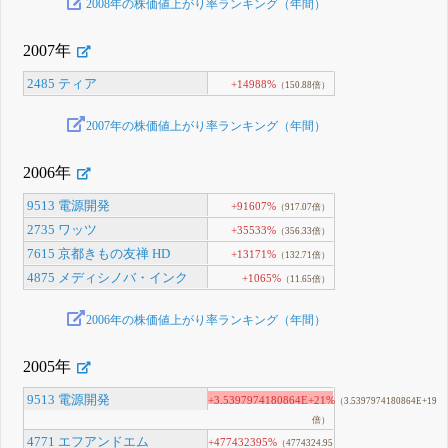
2008年の株価値上がり率ランキング（年間）
2007年
2485 ティア
+14988%
（150.88倍）
2007年の株価値上がり率ランキング（年間）
2006年
9513 電源開発
+91607%
（917.07倍）
2735 ワッツ
+35533%
（356.33倍）
7615 京都きもの友禅 HD
+13171%
（132.71倍）
4875 メディシノバ・インク
+1065%
（11.65倍）
2006年の株価値上がり率ランキング（年間）
2005年
9513 電源開発
+3.5397974180864E+21%
（3.5397974180864E+19
倍）
4771 エフアンドエム
+477432395%
（4774324.95