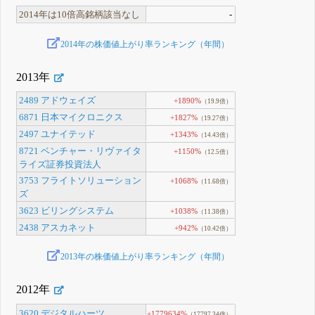
2014年は10倍高銘柄該当なし
-
2014年の株価値上がり率ランキング（年間）
2013年
2489 アドウェイズ
+1890%
（19.9倍）
6871 日本マイクロニクス
+1827%
（19.27倍）
2497 ユナイテッド
+1343%
（14.43倍）
8721 ベンチャー・リヴァイタ
+1150%
（12.5倍）
ライズ証券投資法人
3753 フライトソリューション
+1068%
（11.68倍）
ズ
3623 ビリングシステム
+1038%
（11.38倍）
2438 アスカネット
+942%
（10.42倍）
2013年の株価値上がり率ランキング（年間）
2012年
3620 デジタルハーツ
+1779634%
（17797.34倍）