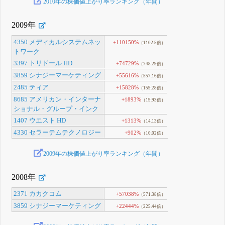
2010年の株価値上がり率ランキング（年間）
2009年
4350 メディカルシステムネッ
+110150%
（1102.5倍）
トワーク
3397 トリドール HD
+74729%
（748.29倍）
3859 シナジーマーケティング
+55616%
（557.16倍）
2485 ティア
+15828%
（159.28倍）
8685 アメリカン・インターナ
+1893%
（19.93倍）
ショナル・グループ・インク
1407 ウエスト HD
+1313%
（14.13倍）
4330 セラーテムテクノロジー
+902%
（10.02倍）
2009年の株価値上がり率ランキング（年間）
2008年
2371 カカクコム
+57038%
（571.38倍）
3859 シナジーマーケティング
+22444%
（225.44倍）