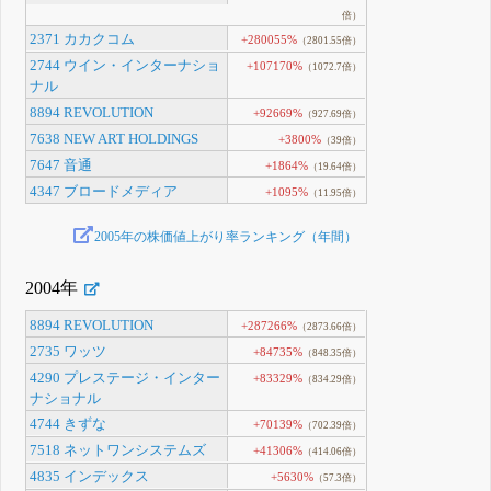
倍）
2371 カカクコム
+280055%
（2801.55倍）
2744 ウイン・インターナショ
+107170%
（1072.7倍）
ナル
8894 REVOLUTION
+92669%
（927.69倍）
7638 NEW ART HOLDINGS
+3800%
（39倍）
7647 音通
+1864%
（19.64倍）
4347 ブロードメディア
+1095%
（11.95倍）
2005年の株価値上がり率ランキング（年間）
2004年
8894 REVOLUTION
+287266%
（2873.66倍）
2735 ワッツ
+84735%
（848.35倍）
4290 プレステージ・インター
+83329%
（834.29倍）
ナショナル
4744 きずな
+70139%
（702.39倍）
7518 ネットワンシステムズ
+41306%
（414.06倍）
4835 インデックス
+5630%
（57.3倍）