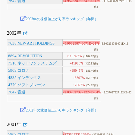
7647 音通
+4.9528387952473E+47%
（4.9528387952473E+45
倍）
2003年の株価値上がり率ランキング（年間）
2002年
7638 NEW ART HOLDINGS
+5.900238746071E+21%
（5.900238746071E+19
倍）
8894 REVOLUTION
+110367%
（1104.67倍）
7518 ネットワンシステムズ
+41983%
（420.83倍）
5909 コロナ
+18046%
（181.46倍）
4835 インデックス
+5597%
（56.97倍）
4779 ソフトブレーン
+2667%
（27.67倍）
7647 音通
+2.0370273271224E+54%
（2.0370273271224E+52
倍）
2002年の株価値上がり率ランキング（年間）
2001年
5909 コロナ
+2736692312384%
（27366923124.84