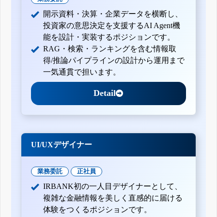
開示資料・決算・企業データを横断し、
投資家の意思決定を支援するAI Agent機
能を設計・実装するポジションです。
RAG・検索・ランキングを含む情報取
得/推論パイプラインの設計から運用まで
一気通貫で担います。
Detail
UI/UXデザイナー
業務委託
正社員
IRBANK初の一人目デザイナーとして、
複雑な金融情報を美しく直感的に届ける
体験をつくるポジションです。