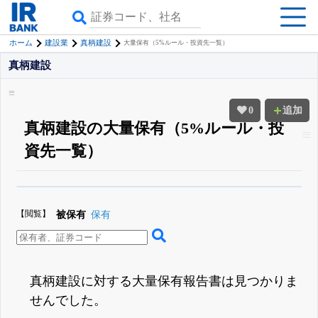
ホーム
建設業
真柄建設
大量保有（5%ルール・投資先一覧）
真柄建設
0
追加
真柄建設の大量保有（5%ルール・投
資先一覧）
β版IRBANKでは、
8月24日まで完全無料
大量保有・アクティビスト
がさら
に詳しく分かる
無料でβ版をはじめる
【閲覧】
被保有
保有
登録すると永久30%OFFと米株版の先行利用も付きます
真柄建設に対する大量保有報告書は見つかりま
せんでした。