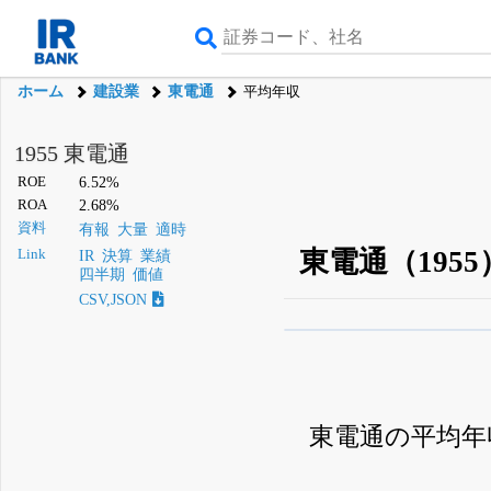
ホーム
建設業
東電通
平均年収
1955 東電通
ROE
6.52%
ROA
2.68%
資料
有報
大量
適時
東電通（195
Link
IR
決算
業績
四半期
価値
CSV,JSON
β版IRBANKでは、
8月
無料
登録すると永久30%
東電通の平均年