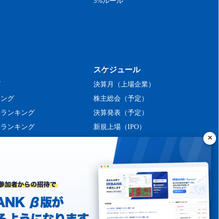
5%ルール
スケジュール
グ
決算月（上場企業）
キング
株主総会（予定）
率ランキング
決算発表（予定）
長ランキング
新規上場（IPO）
ング