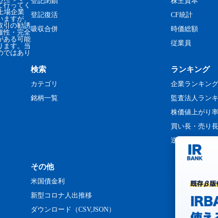
登記閉鎖
株主資本
て行ってく
、上場企業
登記復活
CF統計
いますが、
取引の勧誘
吸収合併
時価総額
確性・完全
がある可能
従業員
ります。当
のではあり
検索
ランキング
カテゴリ
企業ランキン
銘柄一覧
監査法人ラン
株価値上がり
買い長・売り
逆日歩ランキ
その他
米国債金利
新型コロナ人出推移
ダウンロード（CSV,JSON）