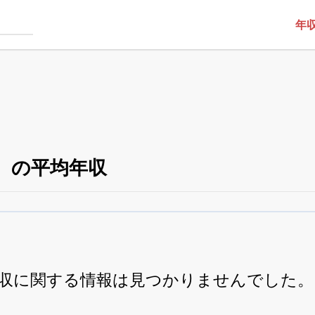
年
5）の平均年収
役員の兼任・大株主
がさらに詳しく追える
24日まで完全無料
でβ版をはじめる
OFFと米株版の先行利用も付きます
収に関する情報は見つかりませんでした。