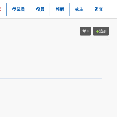
収
従業員
役員
報酬
株主
監査
0
追加