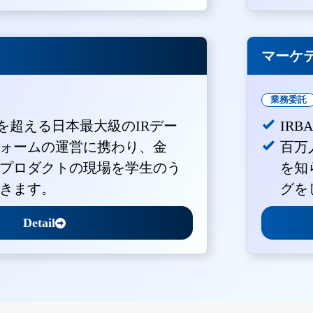
マーケ
業務委託
Vを超える日本最大級のIRデー
IR
ォームの運営に携わり、金
百万
プロダクトの現場を学生のう
を知
きます。
グを
Detail