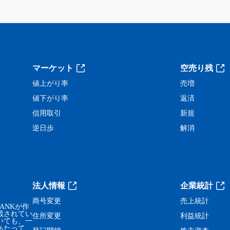
。
マーケット
空売り残
値上がり率
売増
値下がり率
返済
信用取引
新規
逆日歩
解消
法人情報
企業統計
商号変更
売上統計
ANKが作
載されてい
住所変更
利益統計
いても、一
あたって