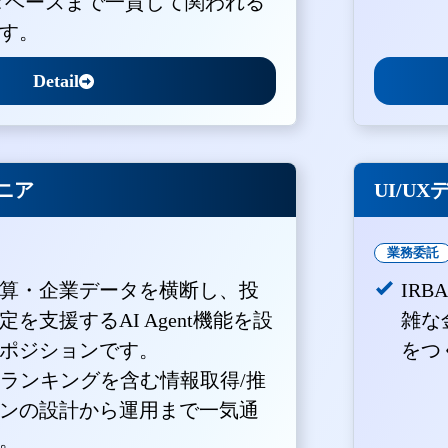
ータベースまで一貫して関われる
す。
Detail
ジニア
UI/U
業務委託
算・企業データを横断し、投
IR
を支援するAI Agent機能を設
雑な
ポジションです。
をつ
・ランキングを含む情報取得/推
ンの設計から運用まで一気通
。