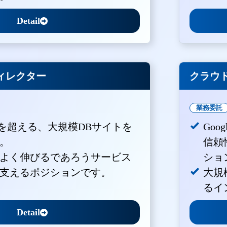
Detail
ィレクター
クラウド
業務委託
PVを超える、大規模DBサイトを
Goo
。
信頼
よく伸びるであろうサービス
ショ
支えるポジションです。
大規
るイ
Detail