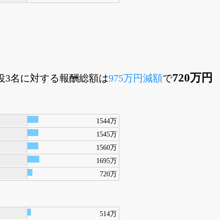
720万円
査役3名に対する報酬総額は
975万円減額
で
1544万
1545万
1560万
1695万
720万
514万