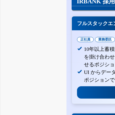
IRBANK 採
フルスタックエ
正社員
業務委託
10年以上蓄
を掛け合わせ
せるポジショ
UI からデ
ポジションで