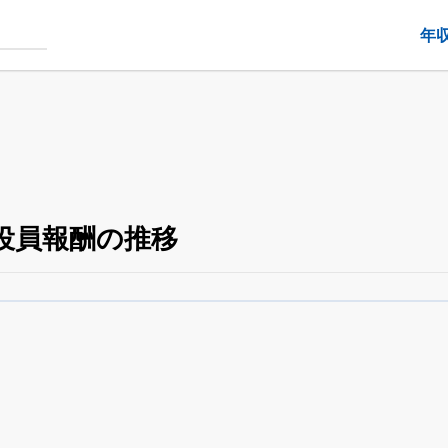
年
役員報酬の推移
役員の兼任・大株主
がさらに詳しく追える
24日まで完全無料
でβ版をはじめる
OFFと米株版の先行利用も付きます