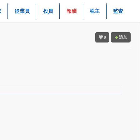
収
従業員
役員
報酬
株主
監査
0
追加