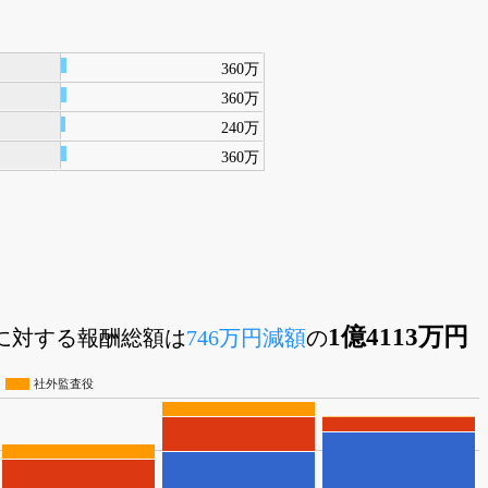
360万
360万
240万
360万
1億4113万円
員に対する報酬総額は
746万円減額
の
社外監査役