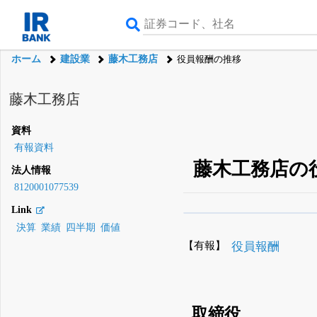
ホーム
建設業
藤木工務店
役員報酬の推移
藤木工務店
資料
有報資料
藤木工務店の
法人情報
8120001077539
Link
β版IRBANKでは、
8月
決算
業績
四半期
価値
無料
【有報】
役員報酬
登録すると永久30%
取締役