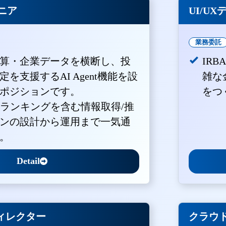
ジニア
UI/U
業務委託
算・企業データを横断し、投
IR
を支援するAI Agent機能を設
雑な
ポジションです。
をつ
・ランキングを含む情報取得/推
ンの設計から運用まで一気通
。
Detail
ィレクター
クラウド