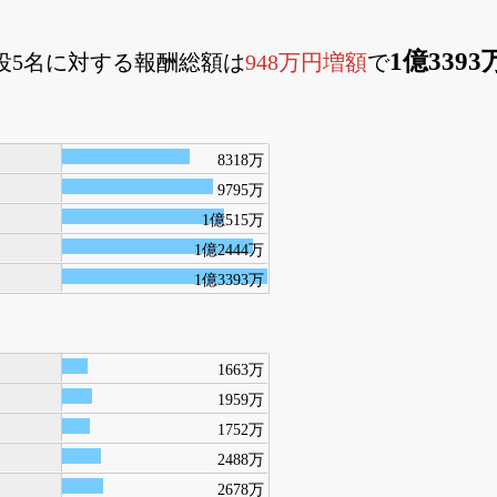
1億339
締役5名に対する報酬総額は
948万円増額
で
8318万
9795万
1億515万
1億2444万
1億3393万
1663万
1959万
1752万
2488万
2678万