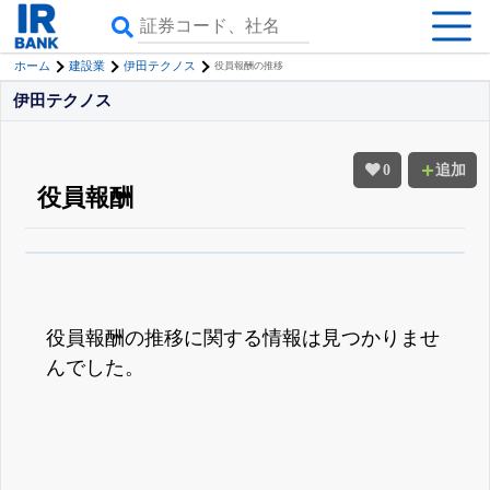
ホーム
建設業
伊田テクノス
役員報酬の推移
伊田テクノス
0
追加
役員報酬
β版IRBANKでは、
8月24日まで完全無料
役員の兼任・大株主
がさらに詳し
く追える
無料でβ版をはじめる
登録すると永久30%OFFと米株版の先行利用も付きます
役員報酬の推移に関する情報は見つかりませ
んでした。