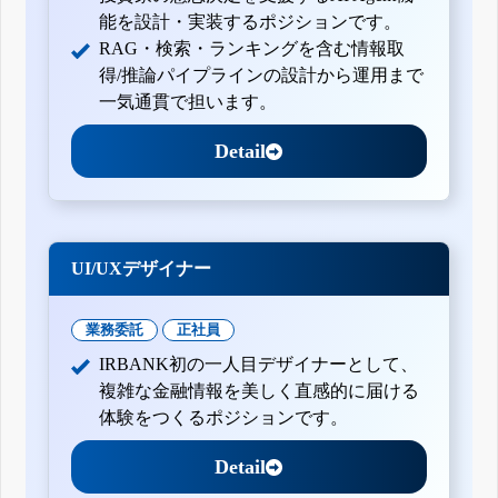
能を設計・実装するポジションです。
RAG・検索・ランキングを含む情報取
得/推論パイプラインの設計から運用まで
一気通貫で担います。
Detail
UI/UXデザイナー
業務委託
正社員
IRBANK初の一人目デザイナーとして、
複雑な金融情報を美しく直感的に届ける
体験をつくるポジションです。
Detail