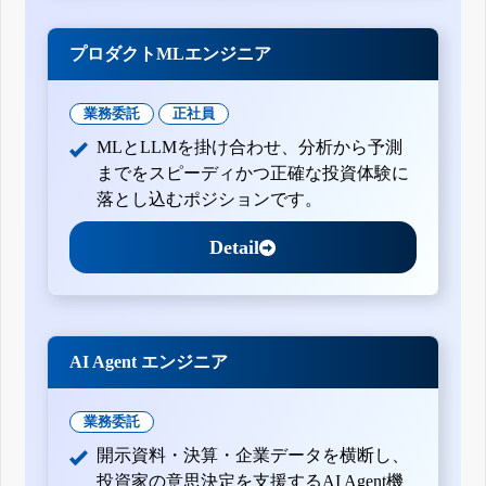
プロダクトMLエンジニア
業務委託
正社員
MLとLLMを掛け合わせ、分析から予測
までをスピーディかつ正確な投資体験に
落とし込むポジションです。
Detail
AI Agent エンジニア
業務委託
開示資料・決算・企業データを横断し、
投資家の意思決定を支援するAI Agent機