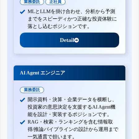
業務委託
正社員
MLとLLMを掛け合わせ、分析から予測
までをスピーディかつ正確な投資体験に
落とし込むポジションです。
Detail
AI Agent エンジニア
業務委託
開示資料・決算・企業データを横断し、
投資家の意思決定を支援するAI Agent機
能を設計・実装するポジションです。
RAG・検索・ランキングを含む情報取
得/推論パイプラインの設計から運用まで
一気通貫で担います。