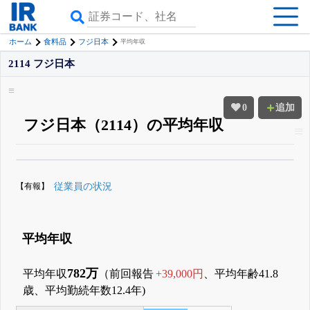
ホーム
食料品
フジ日本
平均年収
2114 フジ日本
0
追加
フジ日本（2114）の平均年収
β版IRBANKでは、
8月24日まで完全無料
役員の兼任・大株主
がさらに詳し
く追える
無料でβ版をはじめる
【有報】
従業員の状況
登録すると永久30%OFFと米株版の先行利用も付きます
平均年収
782万
平均年収
（前回報告
+39,000円
、平均年齢41.8
歳、平均勤続年数12.4年)