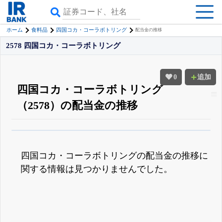
ホーム
食料品
四国コカ・コーラボトリング
配当金の推移
2578 四国コカ・コーラボトリング
0
追加
四国コカ・コーラボトリング
（2578）の配当金の推移
β版IRBANKでは、
8月24日まで完全無料
配当・優待の推移
がさらに詳しく
見られる
無料でβ版をはじめる
四国コカ・コーラボトリングの配当金の推移に
登録すると永久30%OFFと米株版の先行利用も付きます
関する情報は見つかりませんでした。