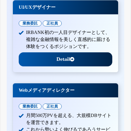
UI/UXデザイナー
業務委託
正社員
IRBANK初の一人目デザイナーとして、
複雑な金融情報を美しく直感的に届ける
体験をつくるポジションです。
Detail
Webメディアディレクター
業務委託
正社員
月間500万PVを超える、大規模DBサイト
を運営できます。
これから勢いよく伸びるであろうサービ